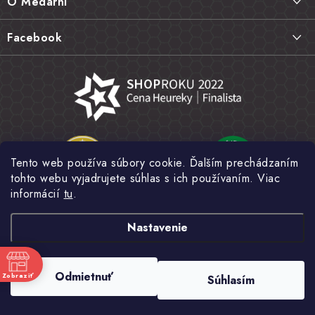
O Medárni
t
Vrátenie tovaru, výmena a reklamácie
i
Kontakt
Facebook
e
Najčastejšie otázky FAQ
Náš príbeh
Hodnotenie obchodu
Kamenná predajňa
Obchodné podmienky
Články
Ochrana osobných údajov
Napísali o nás
Veľkoobchod
Tento web používa súbory cookie. Ďalším prechádzaním
Fotogaléria
tohto webu vyjadrujete súhlas s ich používaním. Viac
Novinky
informácií
tu
.
Nastavenie
Copyright 2026
MEDÁREŇ
. Všetky práva vyhradené.
Upraviť nastavenie
Odmietnuť
Zobraziť
Súhlasím
cookies
e
Vytvoril Shoptet
a