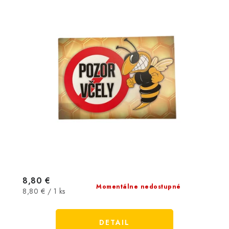
8,80 €
Momentálne nedostupné
Jednotková
8,80 € / 1 ks
cena:
DETAIL