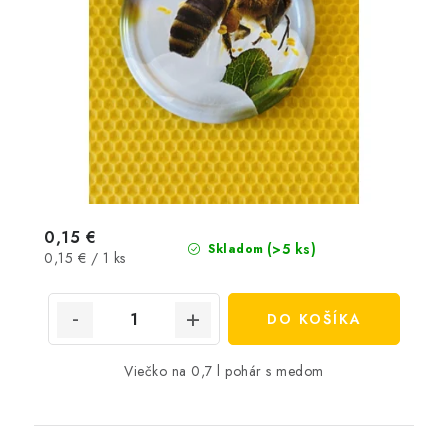
0,15 €
(>5 ks)
Skladom
Jednotková
0,15 € / 1 ks
cena:
DO KOŠÍKA
Viečko na 0,7 l pohár s medom