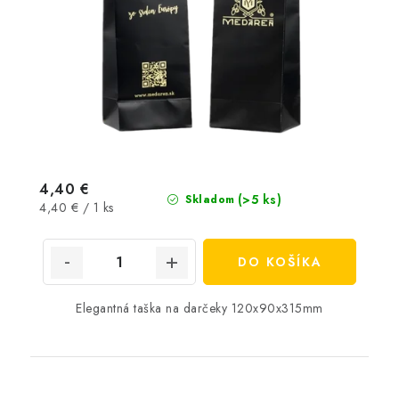
4,40 €
(>5 ks)
Skladom
Jednotková
4,40 € / 1 ks
cena:
DO KOŠÍKA
Elegantná taška na darčeky 120x90x315mm