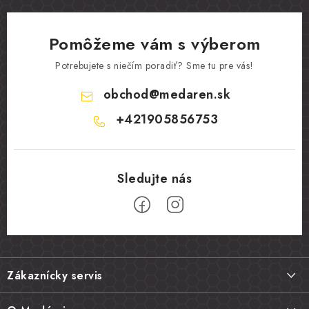
Pomôžeme vám s výberom
Potrebujete s niečím poradiť? Sme tu pre vás!
obchod
@
medaren.sk
+421905856753
Z
á
Zákaznícky servis
p
ä
Doprava a platba