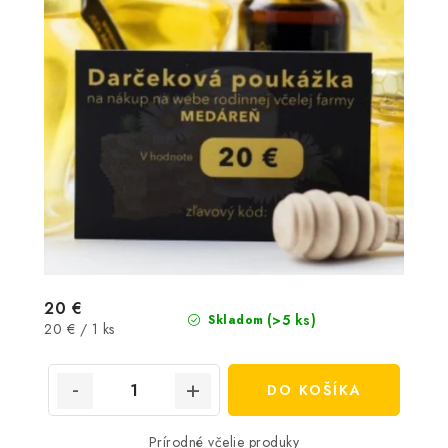
20 €
(>5 ks)
Skladom
Jednotková
20 € / 1 ks
cena:
DO KOŠÍKA
Prírodné včelie produky