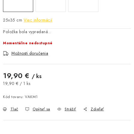
AKCIE A ZĽAVY
25x35 cm
Viac informácií
NOVINKY
Položka bola vypredaná…
ČOKOLÁDA
Momentálne nedostupné
VÝŽIVOVÉ DOPLNKY
Možnosti doručenia
Kamenná predajňa
Náš príbeh
Články
Napísali o nás
19,90 €
/ ks
Kontakty
Doprava a platba
Najčastejšie otázky FAQ
Jednotková cena:
19,90 € / 1 ks
Fotogaléria
Obchodné podmienky
Kód tovaru:
VAKM1
Ochrana osobných údajov
Vrátenie tovaru, výmena a reklamácie
Veľkoobchod
Tlač
Opýtať sa
Strážiť
Zdieľať