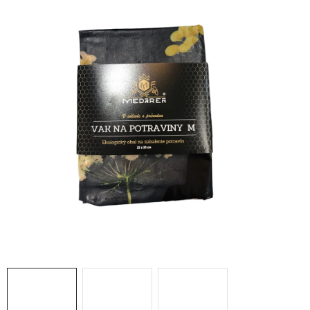
MEDOVINA
MEDOVÉ DARČEKOVÉ SETY
VÝROBKY Z VOSKU
DOPLNKY KU VČELÍM PRODUKTOM
MEDOVÉ CUKROVINKY
SLUŽBY VČELÁRA
DARČEKOVÝ POUKAZ
VČELÁRSKE POTREBY
LITERATÚRA - KNIHY