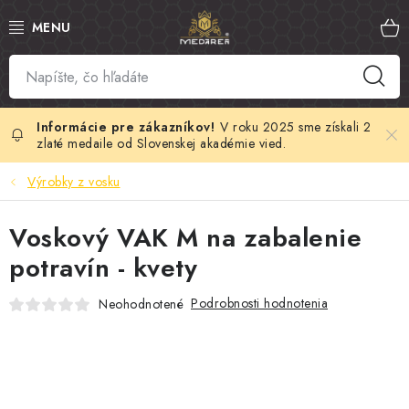
Prejsť
na
obsah
SLOVENSKÝ MED
MANUKA MED
V roku 2025 sme získali 2
zlaté medaile od Slovenskej akadémie vied.
VČELÍ PEĽ
Výrobky z vosku
PROPOLIS
Voskový VAK M na zabalenie
potravín - kvety
MATERSKÁ KAŠIČKA
Podrobnosti hodnotenia
Neohodnotené
VČELÍ JED
MEDOVÁ KOZMETIKA