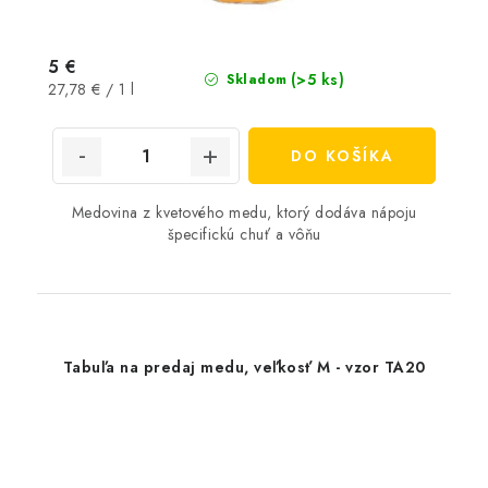
5 €
(>5 ks)
Skladom
Jednotková
27,78 € / 1 l
cena:
DO KOŠÍKA
Medovina z kvetového medu, ktorý dodáva nápoju
špecifickú chuť a vôňu
Tabuľa na predaj medu, veľkosť M - vzor TA20