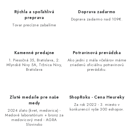
Rýchla a spoľahlivá
Doprava zadarmo
preprava
Doprava zadarmo nad 109€.
Tovar precízne zabalíme
Kamenné predajne
Potravinová prevádzka
1. Piesočná 35, Bratislava, 2.
Ako jedni z mála včelárov máme
Mlynské Nivy 5A, Tržnica Nivy,
zriadenú oficiálnu potravinovú
Bratislava
prevádzku.
Zlaté medaile pre naše
ShopRoku - Cena Heureky
medy
Za rok 2022 - 3. miesto v
konkurencií vyše 300 eshopov.
2024 zlato (kvet, medovica) -
Medové laboratórium + bronz za
medovicový med - AGRA
Slovinsko