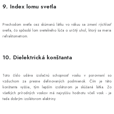
9. Index lomu svetla
Prechodom svetla cez skúmanú látku vo vákuu sa zmení rýchlosť
svetla, čo spôsobí lom svetelného lúča o určitý uhol, ktorý sa meria
refraktometrom.
10. Dielektrická konštanta
Toto číslo udáva izolačnú schopnosť vosku v porovnaní so
vzduchom za presne definovaných podmienok. Čím je táto
konštanta vyššia, tým lepším izolátorom je skúšaná látka. Zo
všetkých prírodných voskov má najvyššiu hodnotu včelí vosk - je
teda dobrým izolátorom elektriny.