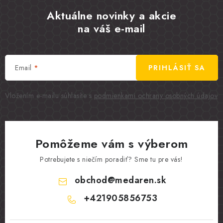
Aktuálne novinky a akcie
na váš e-mail
Email
PRIHLÁSIŤ SA
Vložením e-mailu súhlasíte s
podmienkami ochrany osobných údajov
Pomôžeme vám s výberom
Potrebujete s niečím poradiť? Sme tu pre vás!
obchod
@
medaren.sk
+421905856753