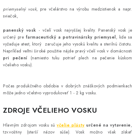
AKCIE A ZĽAVY
priemyselný vosk
, pre včelárstvo na výrobu medzistienok a napr.
sviečok,
NOVINKY
panenský vosk
- včelí vosk najvyššej kvality. Panenský vosk je
určený pre
farmaceutický a potravinársky priemysel
, kde sa
ČOKOLÁDA
vyžaduje atest, ktorý zaručuje jeho vysokú kvalitu a sterilnú čistotu.
Napríklad veľmi široké použitie nájde pravý včelí vosk v domácnosti
VÝŽIVOVÉ DOPLNKY
pri pečení
(namiesto tuku potrieť plech na pečenie kúskom
včelieho vosku).
Kamenná predajňa
Náš príbeh
Články
Napísali o nás
Kontakty
Doprava a platba
Najčastejšie otázky FAQ
Počas produkčného obdobia v dobrých znáškových podmienkach
Fotogaléria
Obchodné podmienky
môže jedno včelstvo vyprodukovať 1 - 2 kg vosku.
Ochrana osobných údajov
ZDROJE VČELIEHO VOSKU
Vrátenie tovaru, výmena a reklamácie
Veľkoobchod
Hlavným zdrojom vosku sú
včelie plásty
určené na vytavenie
,
tzv.voštiny (starší názov súše). Vosk možno však získať