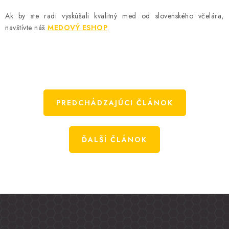
Ak by ste radi vyskúšali kvalitný med od slovenského včelára,
navštívte náš
MEDOVÝ ESHOP
.
PREDCHÁDZAJÚCI ČLÁNOK
ĎALŠÍ ČLÁNOK