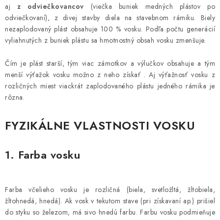
aj
z odviečkovancov
(viečka buniek medných plástov po
odviečkovaní), z divej stavby diela na stavebnom rámiku. Biely
nezaplodovaný plást obsahuje 100 % vosku. Podľa počtu generácií
vyliahnutých z buniek plástu sa hmotnostný obsah vosku zmenšuje.
Čím je plást starší, tým viac zámotkov a výlučkov obsahuje a tým
menší výťažok vosku možno z neho získať . Aj výťažnosť vosku z
rozličných miest viackrát zaplodovaného plástu jedného rámika je
rôzna.
FYZIKÁLNE VLASTNOSTI VOSKU
1.
Farba vosku
Farba včelieho vosku je rozličná (biela, svetložltá, žltobiela,
žltohnedá, hnedá). Ak vosk v tekutom stave (pri získavaní ap.) prišiel
do styku so železom, má sivo hnedú farbu. Farbu vosku podmieňuje