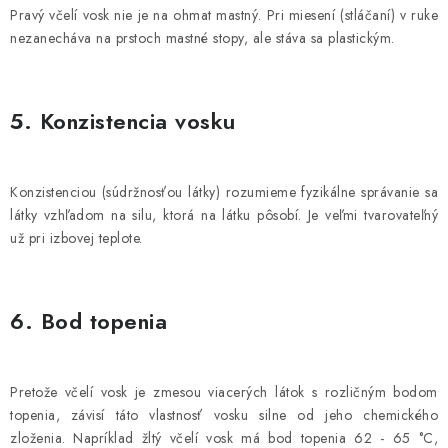
Pravý včelí vosk nie je na ohmat mastný. Pri miesení (stláčaní) v ruke
nezanecháva na prstoch mastné stopy, ale stáva sa plastickým.
5. Konzistencia vosku
Konzistenciou (súdržnosťou látky) rozumieme fyzikálne správanie sa
látky vzhľadom na silu, ktorá na látku pôsobí. Je veľmi tvarovateľný
už pri izbovej teplote.
6. Bod topenia
Pretože včelí vosk je zmesou viacerých látok s rozličným bodom
topenia, závisí táto vlastnosť vosku silne od jeho chemického
zloženia. Napríklad žltý včelí vosk má bod topenia 62 - 65 °C,