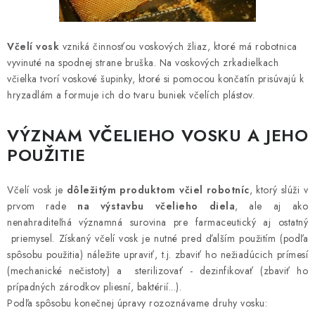
MEDOVINA
MEDOVÉ DARČEKOVÉ SETY
Včelí vosk
vzniká činnosťou voskových žliaz, ktoré má robotnica
vyvinuté na spodnej strane bruška. Na voskových zrkadielkach
VÝROBKY Z VOSKU
včielka tvorí voskové šupinky, ktoré si pomocou končatín prisúvajú k
hryzadlám a formuje ich do tvaru buniek včelích plástov.
DOPLNKY KU VČELÍM PRODUKTOM
VÝZNAM VČELIEHO VOSKU A JEHO
MEDOVÉ CUKROVINKY
POUŽITIE
SLUŽBY VČELÁRA
Včelí vosk je
dôležitým produktom včiel robotníc
, ktorý slúži v
prvom rade
na výstavbu včelieho diela
, ale aj ako
DARČEKOVÝ POUKAZ
nenahraditeľná významná surovina pre farmaceutický aj ostatný
priemysel. Získaný včelí vosk je nutné pred ďalším použitím (podľa
spôsobu použitia) náležite upraviť, t.j. zbaviť ho nežiadúcich prímesí
VČELÁRSKE POTREBY
(mechanické nečistoty) a sterilizovať - dezinfikovať (zbaviť ho
prípadných zárodkov pliesní, baktérií...).
LITERATÚRA - KNIHY
Podľa spôsobu konečnej úpravy rozoznávame druhy vosku: