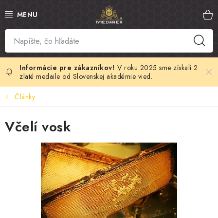
Prejsť
na
obsah
SLOVENSKÝ MED
MANUKA MED
V roku 2025 sme získali 2
zlaté medaile od Slovenskej akadémie vied.
VČELÍ PEĽ
Články
PROPOLIS
Včelí vosk
MATERSKÁ KAŠIČKA
VČELÍ JED
MEDOVÁ KOZMETIKA