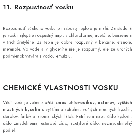
11. Rozpustnosť vosku
Rozpustnosť včelieho vosku pri izbovej teplote je malá. Za studená
je vosk najlepšie rozpustný napr. v chloroforme, acetóne, benzéne a
v trichlóretyléne. Za tepla je dobre rozpustný v benzíne, etanole,
metanole. Vo vode a v glyceríne nie je rozpustný, ale za určitých
podmienok vytvára s vodou emulziu.
CHEMICKÉ VLASTNOSTI VOSKU
Včelí vosk je veľmi zložitá
zmes uhľovodíkov, esterov, vyšších
mastných kyselín
s vyššími alkoholmi, voľných mastných kyselín,
sterolov, farbív a aromatických látok. Patrí sem napr. číslo kyslosti,
číslo zmydelnenia, esterové číslo, acetylové číslo, nezmydelniteľný
podiel.