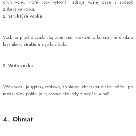
druh včiel, ktoré vosk vytvorili, zdroje včelej paše a spôsob
získavania vosku.
2.
Štruktúra vosku
Vosk na ploche vzniknutej zlomením voskového koláča má drobno
kryštalickú štruktúru a je bez lesku.
3.
Vôňa vosku
Vôňa vosku je typicky vosková, so slabou charakteristickou vôňou po
mede. Vosk pohlcuje aj aromatické látky z nektáru a peľu.
4. Ohmat