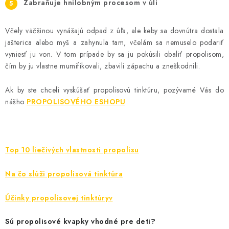
Zabraňuje hnilobným procesom v úli
Včely väčšinou vynášajú odpad z úľa, ale keby sa dovnútra dostala
jašterica alebo myš a zahynula tam, včelám sa nemuselo podariť
vyniesť ju von. V tom prípade by sa ju pokúsili obaliť propolisom,
čím by ju vlastne mumifikovali, zbavili zápachu a zneškodnili.
Ak by ste chceli vyskúšať propolisovú tinktúru, pozývamé Vás do
nášho
PROPOLISOVÉHO ESHOPU
.
Top 10 liečivých vlastnosti propolisu
Na čo slúži propolisová tinktúra
Účinky propolisovej tinktúryv
Sú propolisové kvapky vhodné pre deti?