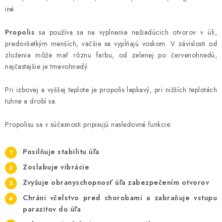
iné.
Propolis
sa používa sa na vyplnenie nežiadúcich otvorov v úli,
predovšetkým menších, väčšie sa vypĺňajú voskom. V závislosti od
zloženia môže mať rôznu farbu, od zelenej po červenohnedú,
najčastejšie je tmavohnedý.
Pri izbovej a vyššej teplote je propolis lepkavý, pri nižších teplotách
tuhne a drobí sa.
Propolisu sa v súčasnosti pripisujú nasledovné funkcie:
Posilňuje stabilitu úľa
Zoslabuje vibrácie
Zvyšuje obranyschopnosť úľa zabezpečením otvorov
Chráni včelstvo pred chorobami a zabraňuje vstupu
parazitov do úľa