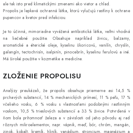
ale tak isto pred klimatickými zmenami ako vietor a chlad.
AKCIE A ZĽAVY
Propolis je lepkavá ochranná látka, ktorú vylučujú rastliny k ochrane
pupencov a kvetov pred infekciou.
NOVINKY
Je to účinná, mimoriadne vyvážená antibiotická látka, veľmi vhodná
ČOKOLÁDA
na liečebné použitie. Obsahuje napríklad živicu, balzamy,
aromatické a éterické oleje, kyselinu škoricovú, vanilín, chryslín,
galangín, tectochrisín, isalpinín, pinocebrín, kyselinu ferulovú a iné.
VÝŽIVOVÉ DOPLNKY
Má široké použitie v kozmetike a medicíne.
Kamenná predajňa
Náš príbeh
Články
Napísali o nás
ZLOŽENIE PROPOLISU
Kontakty
Doprava a platba
Najčastejšie otázky FAQ
Fotogaléria
Obchodné podmienky
Analýzy preukázali, že propolis obsahuje priemerne asi 14,5 %
Ochrana osobných údajov
prchavých substancií, 14 % mechanických prímesí, 11 % peľu, 17 %
včelieho vosku, 6 % vosku s vlastnosťami podobnými rastlinným
Vrátenie tovaru, výmena a reklamácie
Veľkoobchod
voskom, 10,5 % trieslových substancií a 33 % živice. Potvrdená v
ňom bola prítomnosť železa a v závislosti od jeho pôvodu aj rad
rôznych mikroelementov, napr. vápnik, meď, bór, chróm, mangán,
zinok, kobalt, kremík, hliník, vanádium, stroncium, magnézium a