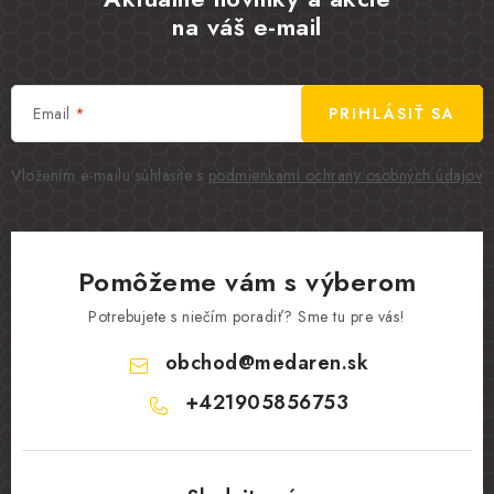
na váš e-mail
Email
PRIHLÁSIŤ SA
Vložením e-mailu súhlasíte s
podmienkami ochrany osobných údajov
Pomôžeme vám s výberom
Potrebujete s niečím poradiť? Sme tu pre vás!
obchod
@
medaren.sk
+421905856753