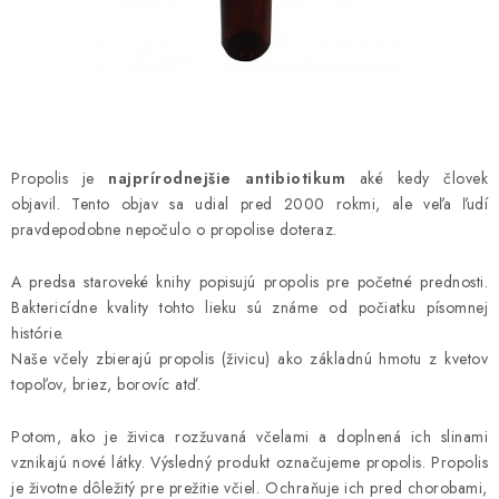
MEDOVINA
MEDOVÉ DARČEKOVÉ SETY
VÝROBKY Z VOSKU
DOPLNKY KU VČELÍM PRODUKTOM
Propolis je
najprírodnejšie antibiotikum
aké kedy človek
objavil. Tento objav sa udial pred 2000 rokmi, ale veľa ľudí
pravdepodobne nepočulo o propolise doteraz.
MEDOVÉ CUKROVINKY
A predsa staroveké knihy popisujú propolis pre početné prednosti.
SLUŽBY VČELÁRA
Baktericídne kvality tohto lieku sú známe od počiatku písomnej
histórie.
DARČEKOVÝ POUKAZ
Naše včely zbierajú propolis (živicu) ako základnú hmotu z kvetov
topoľov, briez, borovíc atď.
VČELÁRSKE POTREBY
Potom, ako je živica rozžuvaná včelami a doplnená ich slinami
vznikajú nové látky. Výsledný produkt označujeme propolis. Propolis
LITERATÚRA - KNIHY
je životne dôležitý pre prežitie včiel. Ochraňuje ich pred chorobami,