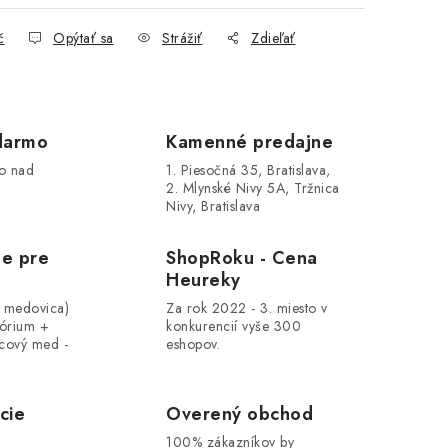
č
Opýtať sa
Strážiť
Zdieľať
darmo
Kamenné predajne
o nad
1. Piesočná 35, Bratislava,
2. Mlynské Nivy 5A, Tržnica
Nivy, Bratislava
le pre
ShopRoku - Cena
Heureky
, medovica)
Za rok 2022 - 3. miesto v
tórium +
konkurencií vyše 300
cový med -
eshopov.
cie
Overený obchod
100% zákazníkov by