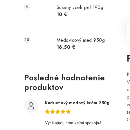
Sušený včelí peľ 190g
10 €
Medovicový med 950g
16,50 €
K
Posledné hodnotenie
V
produktov
e
p
Kurkumový medový krém 250g
v
t
0
Vynikajúci, som veľmi spokojná