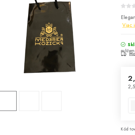
Elegan
Viac 
Sk
Mo
2
Jed
2,5
Kód tov