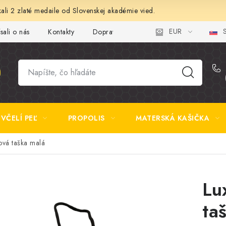
ali 2 zlaté medaile od Slovenskej akadémie vied.
EUR
S
sali o nás
Kontakty
Doprava a platba
Najčastejšie otázk
VČELÍ PEĽ
PROPOLIS
MATERSKÁ KAŠIČKA
ová taška malá
Lu
ta