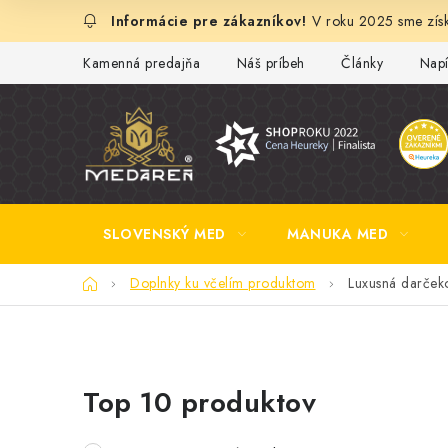
Prejsť
V roku 2025 sme získ
na
obsah
Kamenná predajňa
Náš príbeh
Články
Napí
SLOVENSKÝ MED
MANUKA MED
Domov
Doplnky ku včelím produktom
Luxusná darček
B
Top 10 produktov
o