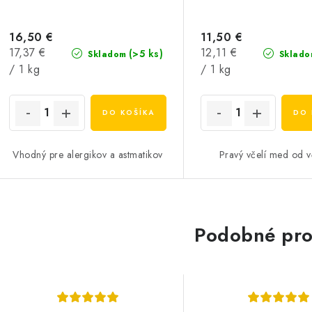
16,50 €
11,50 €
Jednotková
Jednotková
17,37 €
12,11 €
(>5 ks)
Skladom
Sklado
cena:
cena:
/ 1 kg
/ 1 kg
DO KOŠÍKA
DO 
Vhodný pre alergikov a astmatikov
Pravý včelí med od v
Podobné pro