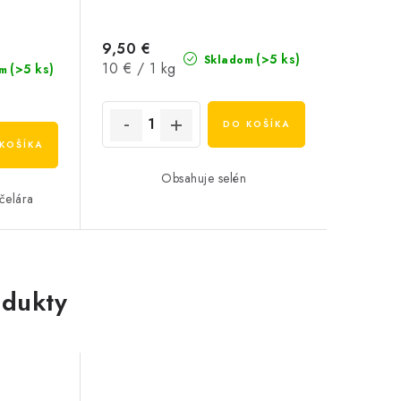
9,50 €
(>5 ks)
Skladom
Jednotková
10 € / 1 kg
(>5 ks)
m
cena:
DO KOŠÍKA
KOŠÍKA
Obsahuje selén
čelára
dukty