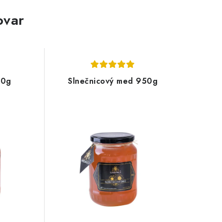
ovar
50g
Slnečnicový med 950g