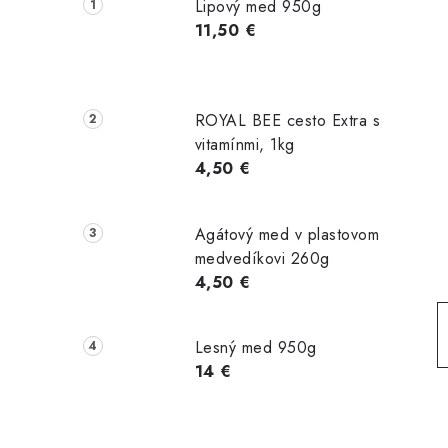
č
Lipový med 950g
n
11,50 €
ý
p
ROYAL BEE cesto Extra s
a
vitamínmi, 1kg
4,50 €
n
e
Agátový med v plastovom
l
medvedíkovi 260g
4,50 €
Lesný med 950g
14 €