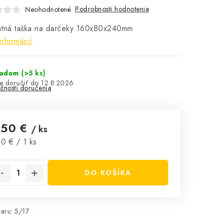
Podrobnosti hodnotenia
Neohodnotené
tná taška na darčeky
160x80x240mm
informácií
ladom
(>5 ks)
12.8.2026
žnosti doručenia
,50 €
/ ks
notková cena:
0 € / 1 ks
DO KOŠÍKA
aru:
5/17