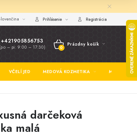
lovenčina
y FAQ
Fotogaléria
Obchodné podmienky
Ochrana osobn
Prihlásenie
Registrácia
+421905856753
Prázdny košík
(po – pi: 9:00 – 17:30)
NÁKUPNÝ
KOŠÍK
VČELÍ JED
MEDOVÁ KOZMETIKA
MEDOVINA
xusná darčeková
ška malá