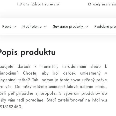
1,9 dňa (Zdroj Heureka.sk)
O včely sa stará
Popis
Hodnotenie
Súvisiace produkty
Podobné pro
Popis produktu
upujete darček k meninám, narodeninám alebo k
ianociam? Chcete, aby bol darček umiestnený v
legantnej taške? Tak potom je tento tovar určený práve
re vás. Do tašky môžete umiestniť kilové balenie medu,
čelí peľ prípadne aj propolis. S výberom produktov do
ašky vám radi poradíme. Stačí zatelefonovať na infolinku
915183450.