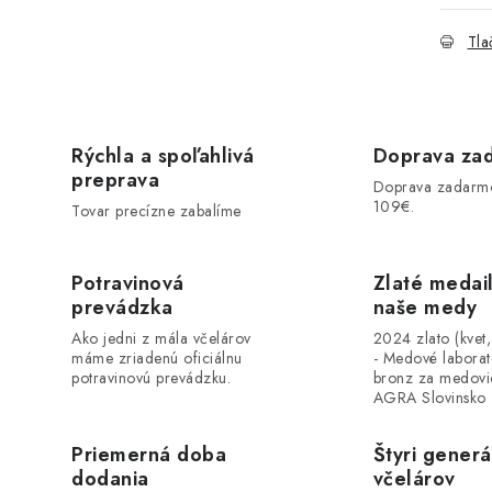
Tla
Rýchla a spoľahlivá
Doprava za
preprava
Doprava zadarm
109€.
Tovar precízne zabalíme
Potravinová
Zlaté medai
prevádzka
naše medy
Ako jedni z mála včelárov
2024 zlato (kvet
máme zriadenú oficiálnu
- Medové labora
potravinovú prevádzku.
bronz za medovi
AGRA Slovinsko
Priemerná doba
Štyri generá
dodania
včelárov