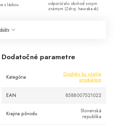
odporúčalo obchod svojim
me s láskou
známym (Zdroj: heureka.sk)
dukty
Dodatočné parametre
Doplnky ku včelím
Kategória
produktom
EAN
8588007521022
Slovenská
Krajina pôvodu
republika