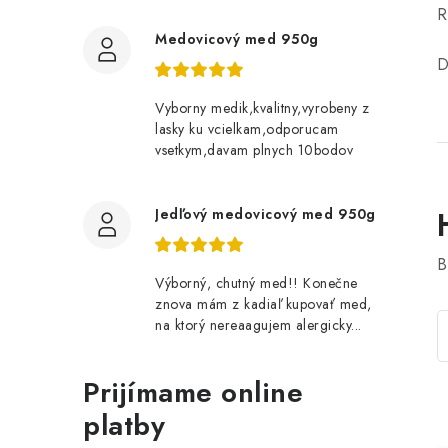
R
Medovicový med 950g
D
Vyborny medik,kvalitny,vyrobeny z
lasky ku vcielkam,odporucam
vsetkym,davam plnych 10bodov
Jedľový medovicový med 950g
B
Výborný, chutný med!! Konečne
znova mám z kadiaľ kupovať med,
na ktorý nereaagujem alergicky...
Prijímame online
platby