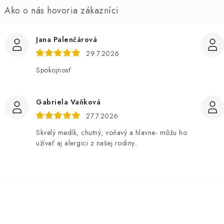
Jana Palenčárová
29.7.2026
Spokojnosť
Gabriela Vaňková
27.7.2026
Skvelý medík, chutný, voňavý a hlavne- môžu ho
užívať aj alergici z našej rodiny..