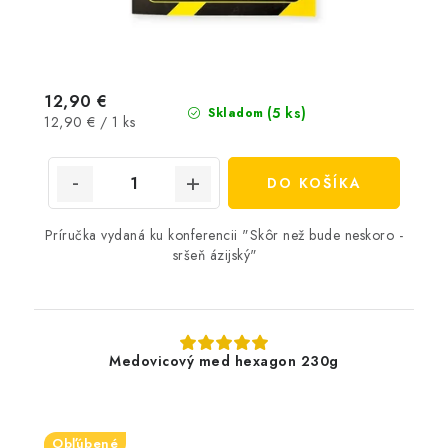
12,90 €
(5 ks)
Skladom
Jednotková
12,90 € / 1 ks
cena:
DO KOŠÍKA
Príručka vydaná ku konferencii "Skôr než bude neskoro -
sršeň ázijský"
Medovicový med hexagon 230g
Obľúbené