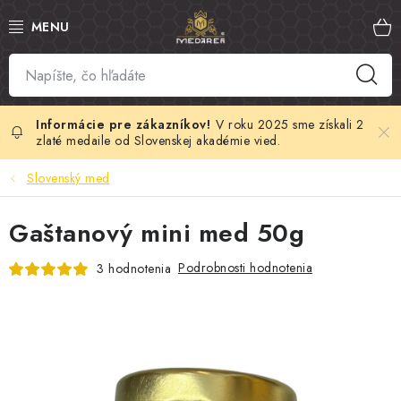
Prejsť
na
obsah
SLOVENSKÝ MED
MANUKA MED
V roku 2025 sme získali 2
zlaté medaile od Slovenskej akadémie vied.
VČELÍ PEĽ
Slovenský med
PROPOLIS
Gaštanový mini med 50g
MATERSKÁ KAŠIČKA
Podrobnosti hodnotenia
3 hodnotenia
VČELÍ JED
MEDOVÁ KOZMETIKA