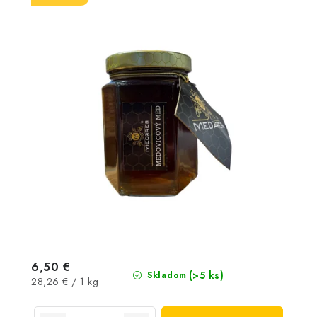
6,50 €
(>5 ks)
Skladom
Jednotková
28,26 € / 1 kg
cena: