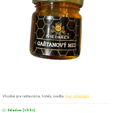
MEDOVINA
MEDOVÉ DARČEKOVÉ SETY
VÝROBKY Z VOSKU
DOPLNKY KU VČELÍM PRODUKTOM
MEDOVÉ CUKROVINKY
SLUŽBY VČELÁRA
DARČEKOVÝ POUKAZ
VČELÁRSKE POTREBY
Vhodné pre reštaurácie, hotely, svadby
Viac informácií
LITERATÚRA - KNIHY
(>5 ks)
Skladom