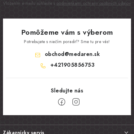
Vložením e-mailu súhlasíte s
podmienkami ochrany osobných údajov
Pomôžeme vám s výberom
Potrebujete s niečím poradiť? Sme tu pre vás!
obchod
@
medaren.sk
+421905856753
Z
á
Zákaznícky servis