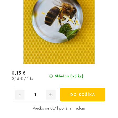
0,15 €
(>5 ks)
Skladom
Jednotková
0,15 € / 1 ks
cena:
DO KOŠÍKA
Viečko na 0,7 l pohár s medom