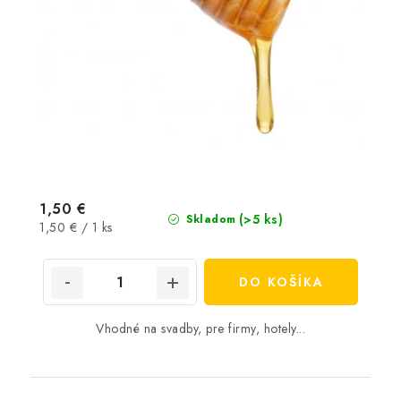
1,50 €
(>5 ks)
Skladom
Jednotková
1,50 € / 1 ks
cena:
DO KOŠÍKA
Vhodné na svadby, pre firmy, hotely...