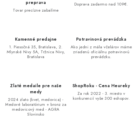
preprava
Doprava zadarmo nad 109€.
Tovar precízne zabalíme
Kamenné predajne
Potravinová prevádzka
1. Piesočná 35, Bratislava, 2.
Ako jedni z mála včelárov máme
Mlynské Nivy 5A, Tržnica Nivy,
zriadenú oficiálnu potravinovú
Bratislava
prevádzku.
Zlaté medaile pre naše
ShopRoku - Cena Heureky
medy
Za rok 2022 - 3. miesto v
konkurencií vyše 300 eshopov.
2024 zlato (kvet, medovica) -
Medové laboratórium + bronz za
medovicový med - AGRA
Slovinsko