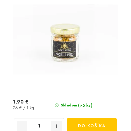
1,90 €
(>5 ks)
Skladom
Jednotková
76 € / 1 kg
cena:
DO KOŠÍKA