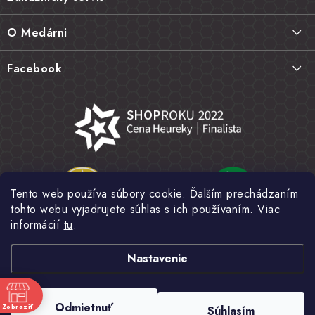
p
ä
Doprava a platba
O Medárni
t
Vrátenie tovaru, výmena a reklamácie
i
Kontakt
Facebook
e
Najčastejšie otázky FAQ
Náš príbeh
Hodnotenie obchodu
Kamenná predajňa
Obchodné podmienky
Články
Ochrana osobných údajov
Napísali o nás
Veľkoobchod
Tento web používa súbory cookie. Ďalším prechádzaním
Fotogaléria
tohto webu vyjadrujete súhlas s ich používaním. Viac
Novinky
informácií
tu
.
Nastavenie
Copyright 2026
MEDÁREŇ
. Všetky práva vyhradené.
Upraviť nastavenie
Odmietnuť
Zobraziť
Súhlasím
cookies