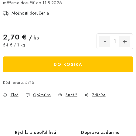
11.8.2026
AKCIE A ZĽAVY
Možnosti doručenia
NOVINKY
2,70 €
/ ks
ČOKOLÁDA
Jednotková cena:
54 € / 1 kg
VÝŽIVOVÉ DOPLNKY
DO KOŠÍKA
Kamenná predajňa
Náš príbeh
Články
Napísali o nás
Kontakty
Doprava a platba
Najčastejšie otázky FAQ
Kód tovaru:
5/15
Fotogaléria
Obchodné podmienky
Tlač
Opýtať sa
Strážiť
Zdieľať
Ochrana osobných údajov
Vrátenie tovaru, výmena a reklamácie
Veľkoobchod
Rýchla a spoľahlivá
Doprava zadarmo