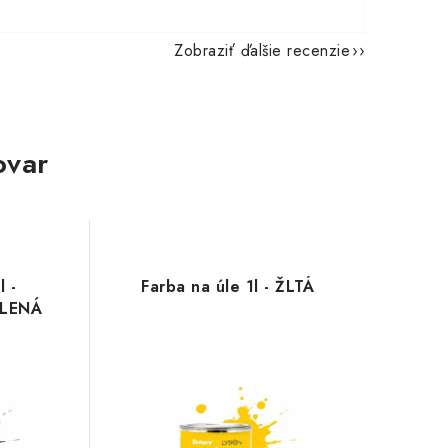
Zobraziť ďalšie recenzie
ovar
l -
Farba na úle 1l - ŽLTÁ
LENÁ