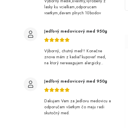
Vyborny medik,kvalitny,vyrobeny z
lasky ku vcielkam,odporucam
vsetkym,davam plnych 10bodov
Jedľový medovicový med 950g
Výborný, chutný med!! Konečne
znova mám z kadiaľ kupovať med,
na ktorý nereaagujem alergicky...
Jedľový medovicový med 950g
Dakujem Vam za Jedlovu medovicu a
odporučam všetkym čo maju radi
skutočný med.