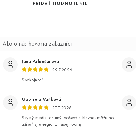
PRIDAŤ HODNOTENIE
Jana Palenčárová
29.7.2026
Spokojnosť
Gabriela Vaňková
27.7.2026
Skvelý medík, chutný, voňavý a hlavne- môžu ho
užívať aj alergici z našej rodiny..