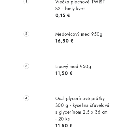
č
Viečko plechové TWIST
n
82 - biely kvet
0,15 €
ý
p
Medovicový med 950g
a
16,50 €
n
e
Lipový med 950g
l
11,50 €
Oxal-glycerínové prúžky
300 g - kyselina šťavelová
s glycerínom 2,5 x 36 cm
- 20 ks
11,50 €