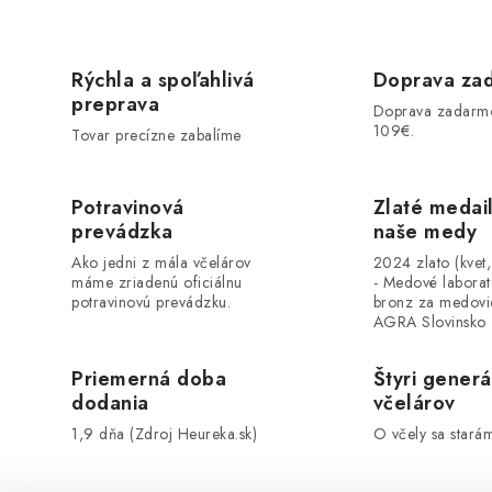
Rýchla a spoľahlivá
Doprava za
preprava
Doprava zadarm
109€.
Tovar precízne zabalíme
Potravinová
Zlaté medai
prevádzka
naše medy
Ako jedni z mála včelárov
2024 zlato (kvet
máme zriadenú oficiálnu
- Medové labora
potravinovú prevádzku.
bronz za medovi
AGRA Slovinsko
Priemerná doba
Štyri generá
dodania
včelárov
1,9 dňa (Zdroj Heureka.sk)
O včely sa stará