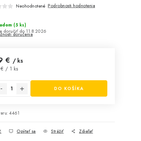
Podrobnosti hodnotenia
Neohodnotené
ladom
(5 ks)
11.8.2026
žnosti doručenia
9 €
/ ks
notková cena:
€ / 1 ks
DO KOŠÍKA
aru:
4461
č
Opýtať sa
Strážiť
Zdieľať