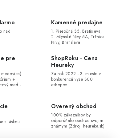
darmo
Kamenné predajne
o nad
1. Piesočná 35, Bratislava,
2. Mlynské Nivy 5A, Tržnica
Nivy, Bratislava
le pre
ShopRoku - Cena
Heureky
, medovica)
Za rok 2022 - 3. miesto v
tórium +
konkurencií vyše 300
cový med -
eshopov.
cie
Overený obchod
100% zákazníkov by
odporúčalo obchod svojim
me s láskou
známym (Zdroj: heureka.sk)