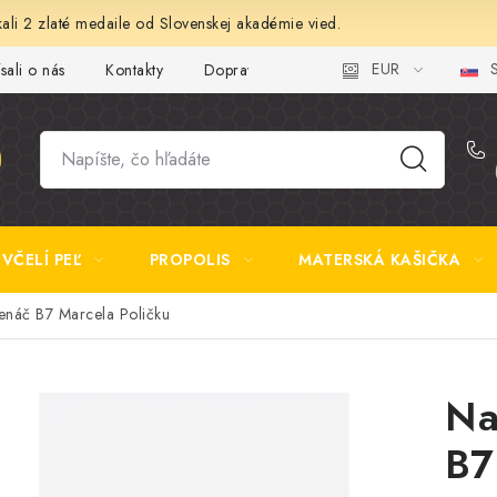
ali 2 zlaté medaile od Slovenskej akadémie vied.
EUR
S
sali o nás
Kontakty
Doprava a platba
Najčastejšie otázk
VČELÍ PEĽ
PROPOLIS
MATERSKÁ KAŠIČKA
enáč B7 Marcela Poličku
Na
B7