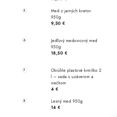
Med z jarných kvetov
950g
9,50 €
Jedľový medovicový med
950g
18,50 €
Okrúhle plastové krmítko 2
l – sada s uzáverom a
viečkom
4 €
Lesný med 950g
14 €