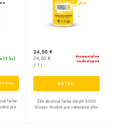
24,50 €
Momentálne
Jednotková
24,50 €
(2 ks)
m
nedostupné
cena:
/ 1 l
DETAIL
KOŠÍKA
ová farba
Žltá akrylová farba Akrylit 3000
hodná pre
Siloxan vhodná pre natieranie úľov.
v.