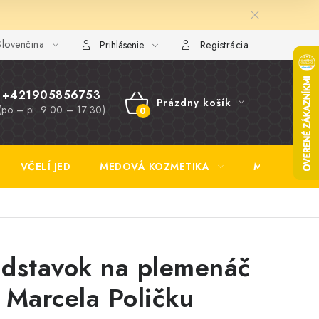
lovenčina
y FAQ
Fotogaléria
Obchodné podmienky
Ochrana osobn
Prihlásenie
Registrácia
+421905856753
Prázdny košík
(po – pi: 9:00 – 17:30)
NÁKUPNÝ
KOŠÍK
VČELÍ JED
MEDOVÁ KOZMETIKA
MEDOVINA
dstavok na plemenáč
 Marcela Poličku