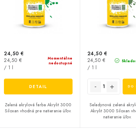
24,50 €
24,50 €
Momentálne
Jednotková
Jednotková
24,50 €
24,50 €
Sklado
nedostupné
cena:
cena:
/ 1 l
/ 1 l
DETAIL
DO 
Zelená akrylová farba Akrylit 3000
Seladynová zelená akryl
Siloxan vhodná pre natieranie úľov.
Akrylit 3000 Siloxan v
natieranie úľo