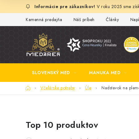
Prejsť
V roku 2025 sme získ
na
obsah
Kamenná predajňa
Náš príbeh
Články
Napí
SLOVENSKÝ MED
MANUKA MED
Domov
Včelárske potreby
Úle
Nadstavok na plem
B
Top 10 produktov
o