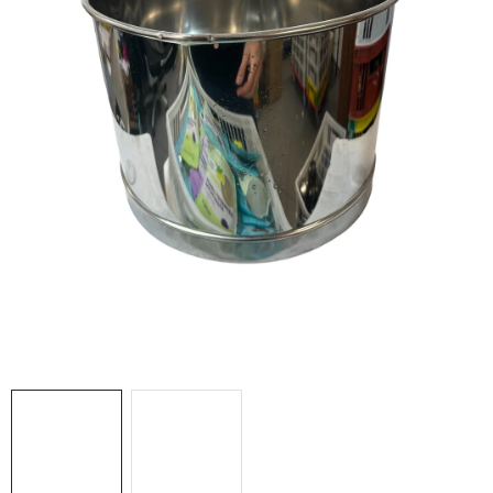
MEDOVINA
MEDOVÉ DARČEKOVÉ SETY
VÝROBKY Z VOSKU
DOPLNKY KU VČELÍM PRODUKTOM
MEDOVÉ CUKROVINKY
SLUŽBY VČELÁRA
DARČEKOVÝ POUKAZ
VČELÁRSKE POTREBY
LITERATÚRA - KNIHY