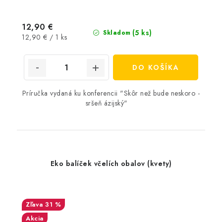
12,90 €
(5 ks)
Skladom
Jednotková
12,90 € / 1 ks
cena:
DO KOŠÍKA
Príručka vydaná ku konferencii "Skôr než bude neskoro -
sršeň ázijský"
Eko balíček včelích obalov (kvety)
31 %
Akcia