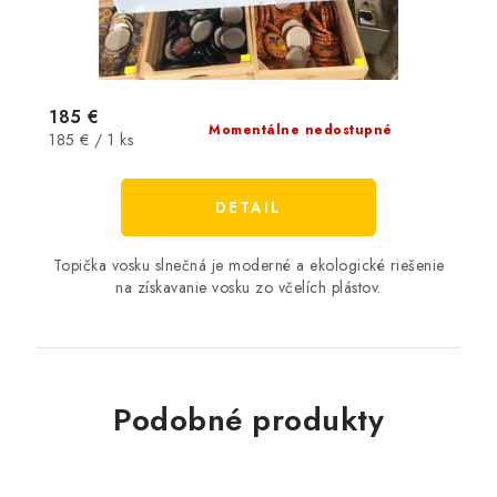
185 €
Momentálne nedostupné
Jednotková
185 € / 1 ks
cena:
DETAIL
Topička vosku slnečná je moderné a ekologické riešenie
na získavanie vosku zo včelích plástov.
Podobné produkty