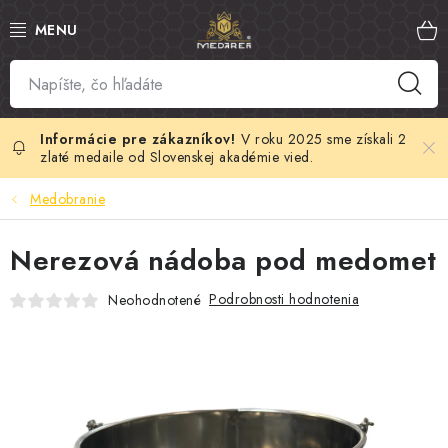
Prejsť
na
obsah
SLOVENSKÝ MED
MANUKA MED
V roku 2025 sme získali 2
zlaté medaile od Slovenskej akadémie vied.
VČELÍ PEĽ
Medobranie
PROPOLIS
Nerezová nádoba pod medomet
MATERSKÁ KAŠIČKA
Podrobnosti hodnotenia
Neohodnotené
VČELÍ JED
MEDOVÁ KOZMETIKA