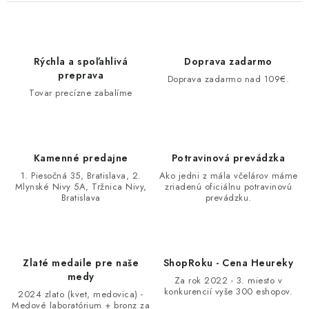
Rýchla a spoľahlivá
Doprava zadarmo
preprava
Doprava zadarmo nad 109€.
Tovar precízne zabalíme
Kamenné predajne
Potravinová prevádzka
1. Piesočná 35, Bratislava, 2.
Ako jedni z mála včelárov máme
Mlynské Nivy 5A, Tržnica Nivy,
zriadenú oficiálnu potravinovú
Bratislava
prevádzku.
Zlaté medaile pre naše
ShopRoku - Cena Heureky
medy
Za rok 2022 - 3. miesto v
konkurencií vyše 300 eshopov.
2024 zlato (kvet, medovica) -
Medové laboratórium + bronz za