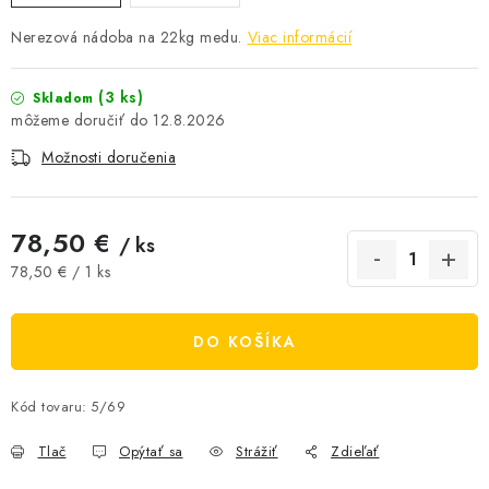
AKCIE A ZĽAVY
Nerezová nádoba na 22kg medu.
Viac informácií
NOVINKY
(3 ks)
Skladom
12.8.2026
ČOKOLÁDA
Možnosti doručenia
VÝŽIVOVÉ DOPLNKY
78,50 €
/ ks
Kamenná predajňa
Náš príbeh
Články
Napísali o nás
Jednotková cena:
78,50 € / 1 ks
Kontakty
Doprava a platba
Najčastejšie otázky FAQ
Fotogaléria
Obchodné podmienky
DO KOŠÍKA
Ochrana osobných údajov
Vrátenie tovaru, výmena a reklamácie
Veľkoobchod
Kód tovaru:
5/69
Tlač
Opýtať sa
Strážiť
Zdieľať