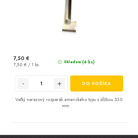
7,50 €
(4 ks)
Skladom
Jednotková
7,50 € / 1 ks
cena:
DO KOŠÍKA
Veľký nerezový rozperák amerického typu s dĺžkou 330
mm.