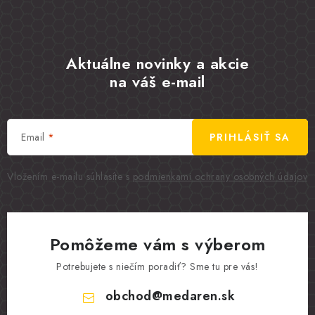
Aktuálne novinky a akcie
na váš e-mail
Email
PRIHLÁSIŤ SA
Vložením e-mailu súhlasíte s
podmienkami ochrany osobných údajov
Pomôžeme vám s výberom
Potrebujete s niečím poradiť? Sme tu pre vás!
obchod
@
medaren.sk