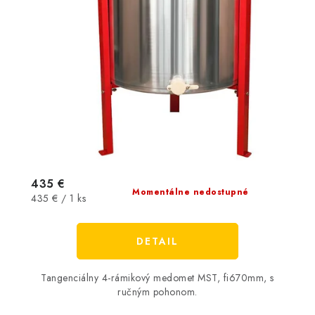
435 €
Momentálne nedostupné
Jednotková
435 € / 1 ks
cena:
DETAIL
Tangenciálny 4-rámikový medomet MST, fi670mm, s
ručným pohonom.