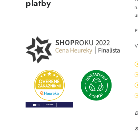
platby
n
u
P
V
D
S