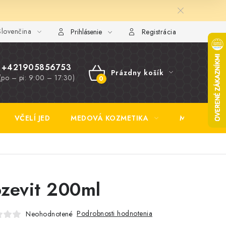
lovenčina
y FAQ
Fotogaléria
Obchodné podmienky
Ochrana osobn
Prihlásenie
Registrácia
+421905856753
Prázdny košík
(po – pi: 9:00 – 17:30)
NÁKUPNÝ
KOŠÍK
VČELÍ JED
MEDOVÁ KOZMETIKA
MEDOVINA
zevit 200ml
Podrobnosti hodnotenia
Neohodnotené