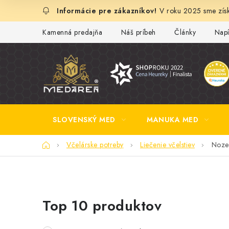
Prejsť
V roku 2025 sme získ
na
obsah
Kamenná predajňa
Náš príbeh
Články
Napí
SLOVENSKÝ MED
MANUKA MED
Domov
Včelárske potreby
Liečenie včelstiev
Noze
B
Top 10 produktov
o