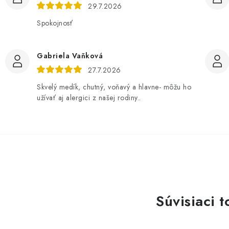
29.7.2026
Spokojnosť
Gabriela Vaňková
27.7.2026
Skvelý medík, chutný, voňavý a hlavne- môžu ho
užívať aj alergici z našej rodiny..
Súvisiaci t