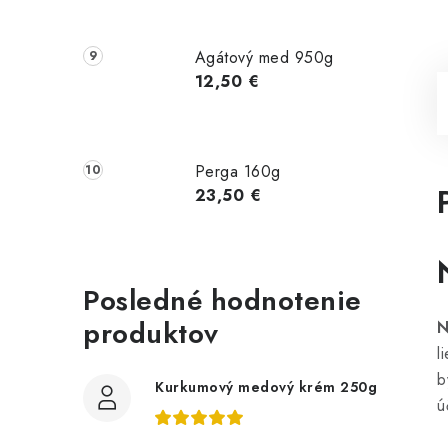
Agátový med 950g
12,50 €
Perga 160g
23,50 €
Posledné hodnotenie
produktov
N
l
b
Kurkumový medový krém 250g
ú