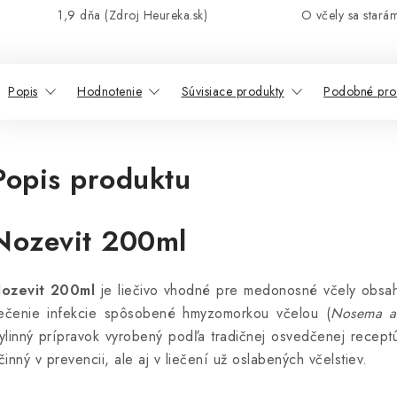
1,9 dňa (Zdroj Heureka.sk)
O včely sa stará
Popis
Hodnotenie
Súvisiace produkty
Podobné pro
Popis produktu
Nozevit 200ml
ozevit 200ml
je liečivo vhodné pre medonosné včely obsah
iečenie infekcie spôsobené hmyzomorkou včelou (
Nosema a
ylinný prípravok vyrobený podľa tradičnej osvedčenej receptú
činný v prevencii, ale aj v liečení už oslabených včelstiev.