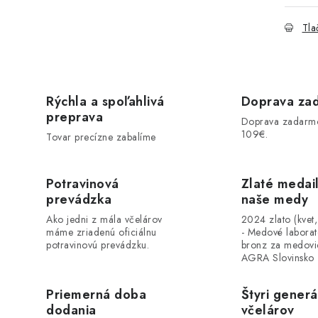
Tla
Rýchla a spoľahlivá
Doprava za
preprava
Doprava zadarm
109€.
Tovar precízne zabalíme
Potravinová
Zlaté medai
prevádzka
naše medy
Ako jedni z mála včelárov
2024 zlato (kvet
máme zriadenú oficiálnu
- Medové labora
potravinovú prevádzku.
bronz za medovi
AGRA Slovinsko
Priemerná doba
Štyri generá
dodania
včelárov