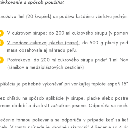
ávkovanie a spôsob použitia:
nožstvo 1ml (20 kvapiek) sa podáva každému včelstvu jedný
V cukrovom sirupe:
do 200 ml cukrového sirupu (v pomere 
V medovo-cukrovej placke (mase):
do 500 g placky prid
masa obsahovala aj náhradu peľu.
Postrekovo:
do 200 ml cukrového sirupu pridať 1 ml Novo
(rámikov a medziplástových cestičiek)
plikáciu je potrebné vykonávať pri vonkajšej teplote aspoň 15
ez ohľadu na spôsob aplikácie (v sirupe, placke alebo postr
arnom období a dva krát začiatkom jesene. Odporúča sa necha
iečenie formou polievania sa odporúča v prípade keď sa lieč
čely. V tomto prípade je vhodné uskutočniť 4 liečenia so 4 d