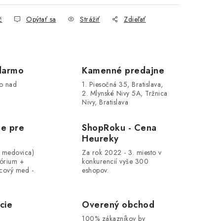
č
Opýtať sa
Strážiť
Zdieľať
darmo
Kamenné predajne
o nad
1. Piesočná 35, Bratislava,
2. Mlynské Nivy 5A, Tržnica
Nivy, Bratislava
le pre
ShopRoku - Cena
Heureky
, medovica)
Za rok 2022 - 3. miesto v
tórium +
konkurencií vyše 300
cový med -
eshopov.
cie
Overený obchod
100% zákazníkov by