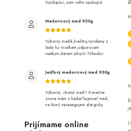
D
Vynikajúci, som veľmi spokojná
M
Medovicový med 950g
Vyborny medik,kvalitny,vyrobeny z
lasky ku vcielkam,odporucam
vsetkym,davam plnych 10bodov
Jedľový medovicový med 950g
A
Výborný, chutný med!! Konečne
znova mám z kadiaľ kupovať med,
B
na ktorý nereaagujem alergicky...
j
Prijímame online
L
v