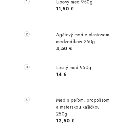
č
Lipový med 950g
n
11,50 €
ý
p
Agátový med v plastovom
a
medvedíkovi 260g
4,50 €
n
e
Lesný med 950g
l
14 €
Med s peľom, propolisom
a materskou kašičkou
250g
12,50 €