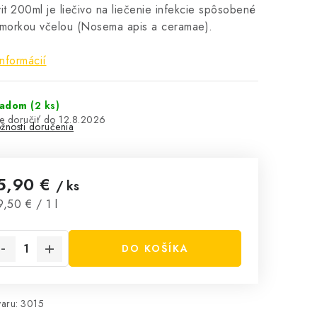
t 200ml je liečivo na liečenie infekcie spôsobené
morkou včelou (Nosema apis a ceramae).
informácií
ladom
(2 ks)
12.8.2026
žnosti doručenia
5,90 €
/ ks
notková cena:
,50 € / 1 l
DO KOŠÍKA
aru:
3015