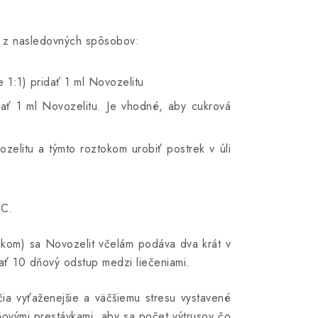
m z nasledovných spôsobov:
1:1) pridať 1 ml Novozelitu
ať 1 ml Novozelitu. Je vhodné, aby cukrová
zelitu a týmto roztokom urobiť postrek v úli
°C.
ekom) sa Novozelit včelám podáva dva krát v
ť 10 dňový odstup medzi liečeniami.
ia vyťaženejšie a väčšiemu stresu vystavené
ňovými prestávkami, aby sa počet výtrusov čo