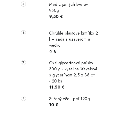
Med z jarných kvetov
950g
9,50 €
Okrúhle plastové krmítko 2
l – sada s uzáverom a
viečkom
4 €
Oxal-glycerínové prúžky
300 g - kyselina šťavelová
s glycerínom 2,5 x 36 cm
- 20 ks
11,50 €
Sušený včelí peľ 190g
10 €