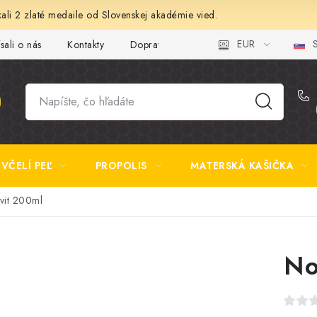
ali 2 zlaté medaile od Slovenskej akadémie vied.
EUR
S
sali o nás
Kontakty
Doprava a platba
Najčastejšie otázk
VČELÍ PEĽ
PROPOLIS
MATERSKÁ KAŠIČKA
vit 200ml
No