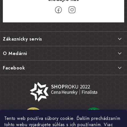
Z
á
Zákaznícky servis
p
ä
Doprava a platba
O Medárni
t
Vrátenie tovaru, výmena a reklamácie
i
Kontakt
Facebook
e
Najčastejšie otázky FAQ
Náš príbeh
Hodnotenie obchodu
Kamenná predajňa
Obchodné podmienky
Články
Ochrana osobných údajov
Napísali o nás
Veľkoobchod
Tento web používa súbory cookie. Ďalším prechádzaním
Fotogaléria
tohto webu vyjadrujete súhlas s ich používaním. Viac