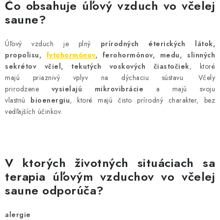
Čo obsahuje úľový vzduch vo včelej
AKCIE A ZĽAVY
saune?
NOVINKY
Úľový vzduch je plný
prírodných éterických látok,
propolisu,
fytohormónov
, ferohormónov, medu, slinných
ČOKOLÁDA
sekrétov včiel, tekutých voskových čiastočiek
, ktoré
majú
priaznivý vplyv na dýchaciu sústavu
. Včely
VÝŽIVOVÉ DOPLNKY
prirodzene
vysielajú mikrovibrácie
a majú svoju
vlastnú
bioenergiu
, ktoré majú čisto prírodný charakter, bez
vedľajších účinkov.
Kamenná predajňa
Náš príbeh
Články
Napísali o nás
Kontakty
Doprava a platba
Najčastejšie otázky FAQ
Fotogaléria
Obchodné podmienky
V ktorých životných situáciach sa
Ochrana osobných údajov
terapia úľovým vzduchov vo včelej
Vrátenie tovaru, výmena a reklamácie
Veľkoobchod
saune odporúča?
alergie