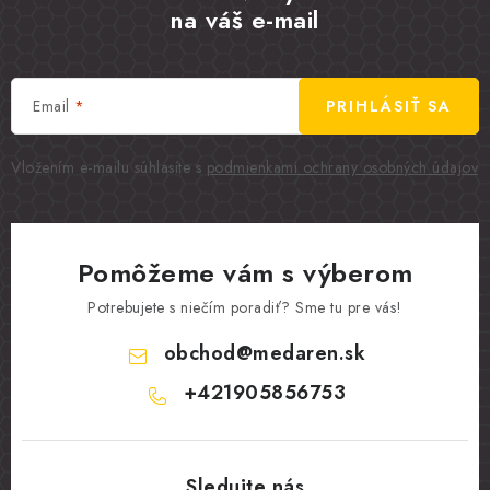
na váš e-mail
Email
PRIHLÁSIŤ SA
Vložením e-mailu súhlasíte s
podmienkami ochrany osobných údajov
Pomôžeme vám s výberom
Potrebujete s niečím poradiť? Sme tu pre vás!
obchod
@
medaren.sk
+421905856753