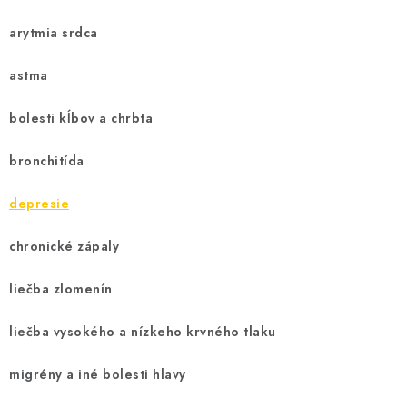
arytmia srdca
astma
bolesti kĺbov a chrbta
bronchitída
depresie
chronické zápaly
liečba zlomenín
liečba vysokého a nízkeho krvného tlaku
migrény a iné bolesti hlavy