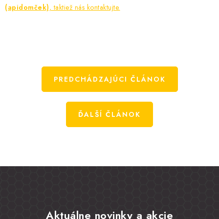
(apidomček)
, taktiež nás kontaktujte.
PREDCHÁDZAJÚCI ČLÁNOK
ĎALŠÍ ČLÁNOK
Aktuálne novinky a akcie