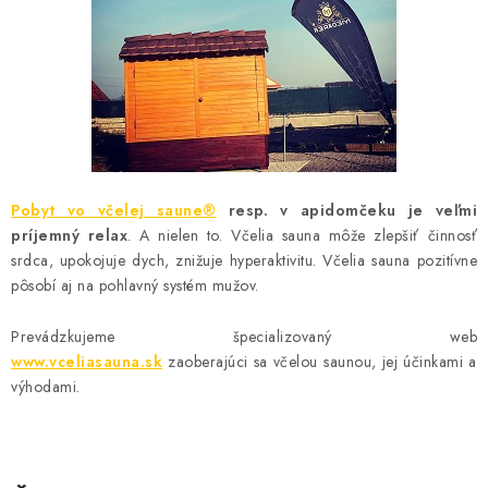
MEDOVINA
MEDOVÉ DARČEKOVÉ SETY
VÝROBKY Z VOSKU
DOPLNKY KU VČELÍM PRODUKTOM
Pobyt vo včelej saune®
resp. v apidomčeku je veľmi
MEDOVÉ CUKROVINKY
príjemný relax
. A nielen to. Včelia sauna môže zlepšiť činnosť
srdca, upokojuje dych, znižuje hyperaktivitu. Včelia sauna pozitívne
SLUŽBY VČELÁRA
pôsobí aj na pohlavný systém mužov.
Prevádzkujeme špecializovaný web
DARČEKOVÝ POUKAZ
www.vceliasauna.sk
zaoberajúci sa včelou saunou, jej účinkami a
výhodami.
VČELÁRSKE POTREBY
LITERATÚRA - KNIHY