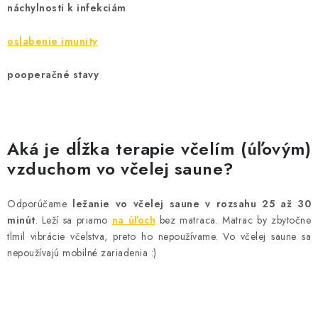
náchylnosti k infekciám
oslabenie imunity
pooperačné stavy
Aká je dĺžka terapie včelím (úľovým)
vzduchom vo včelej saune?
Odporúčame
ležanie vo včelej saune v rozsahu 25 až 30
minút
. Leží sa priamo
na úľoch
bez matraca. Matrac by zbytočne
tlmil vibrácie včelstva, preto ho nepoužívame. Vo včelej saune sa
nepoužívajú mobilné zariadenia :)