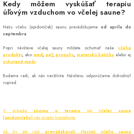
Kedy môžem vyskúšať terapiu
úľovým vzduchom vo včelej saune?
Našu včeliu (apidomček) saunu prevádzkujeme
od apríla do
septembra
.
Popri návšteve včelej sauny môžete ochutnať naše
včelie
produkty
,
ako
med
,
peľ
,
propolis
,
materskú kašičku
alebo aj
ochutené medy
.
Budeme radi, ak nás navštívite. Návštevu odporúčame dohodnúť
vopred.
V prípade
záujmu o terapiu vo včelej saune
(apidomčeku)
nás prosím kontaktujte.
Ak by ste radi
prevádzkovali vlastnú včeliu saunu