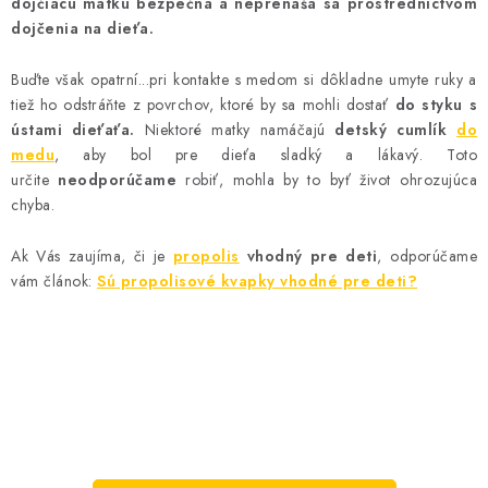
dojčiacu matku bezpečná a neprenáša sa prostredníctvom
dojčenia na dieťa.
Buďte však opatrní...pri kontakte s medom si dôkladne umyte ruky a
tiež ho odstráňte z povrchov, ktoré by sa mohli dostať
do styku s
ústami dieťaťa.
Niektoré matky namáčajú
detský cumlík
do
medu
, aby bol pre dieťa sladký a lákavý. Toto
určite
neodporúčame
robiť, mohla by to byť život ohrozujúca
chyba.
Ak Vás zaujíma, či je
propolis
vhodný pre deti
, odporúčame
vám článok:
Sú propolisové kvapky vhodné pre deti?