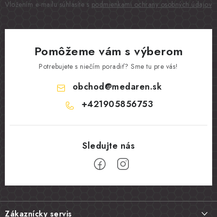
Vložením e-mailu súhlasíte s
podmienkami ochrany osobných údajov
Pomôžeme vám s výberom
Potrebujete s niečím poradiť? Sme tu pre vás!
obchod
@
medaren.sk
+421905856753
Z
á
Zákaznícky servis