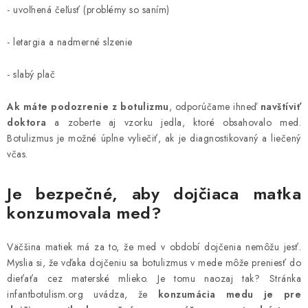
- uvoľnená čeľusť (problémy so saním)
- letargia a nadmerné slzenie
- slabý plač
Ak máte podozrenie z botulizmu
, odporúčame ihneď
navštíviť
doktora
a zoberte aj vzorku jedla, ktoré obsahovalo med.
Botulizmus je možné úplne vyliečiť, ak je diagnostikovaný a liečený
včas.
Je bezpečné, aby dojčiaca matka
konzumovala med?
Väčšina matiek má za to, že med v období dojčenia nemôžu jesť.
Myslia si, že vďaka dojčeniu sa botulizmus v mede môže preniesť do
dieťaťa cez materské mlieko. Je tomu naozaj tak? Stránka
infantbotulism.org uvádza, že
konzumácia medu je pre