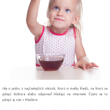
MEDOVINA
MEDOVÉ DARČEKOVÉ SETY
VÝROBKY Z VOSKU
DOPLNKY KU VČELÍM PRODUKTOM
MEDOVÉ CUKROVINKY
SLUŽBY VČELÁRA
DARČEKOVÝ POUKAZ
Ide o jednu z najčastejších otázok, ktorú si matky kladú, na ktorú sa
VČELÁRSKE POTREBY
pýtajú doktora alebo odpoveď hľadajú na internete. Často sa to
pýtajú aj nás v Medárni.
LITERATÚRA - KNIHY