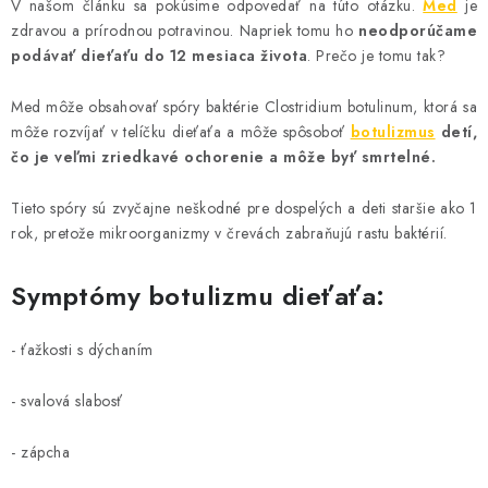
V našom článku sa pokúsime odpovedať na túto otázku.
Med
je
AKCIE A ZĽAVY
zdravou a prírodnou potravinou. Napriek tomu ho
neodporúčame
podávať dieťaťu do 12 mesiaca života
. Prečo je tomu tak?
NOVINKY
Med môže obsahovať spóry baktérie Clostridium botulinum, ktorá sa
môže rozvíjať v telíčku dieťaťa a môže spôsoboť
botulizmus
detí,
ČOKOLÁDA
čo je veľmi zriedkavé ochorenie a môže byť smrtelné.
VÝŽIVOVÉ DOPLNKY
Tieto spóry sú zvyčajne neškodné pre dospelých a deti staršie ako 1
rok, pretože mikroorganizmy v črevách zabraňujú rastu baktérií.
Kamenná predajňa
Náš príbeh
Články
Napísali o nás
Symptómy botulizmu dieťaťa:
Kontakty
Doprava a platba
Najčastejšie otázky FAQ
Fotogaléria
Obchodné podmienky
- ťažkosti s dýchaním
Ochrana osobných údajov
Vrátenie tovaru, výmena a reklamácie
Veľkoobchod
- svalová slabosť
- zápcha