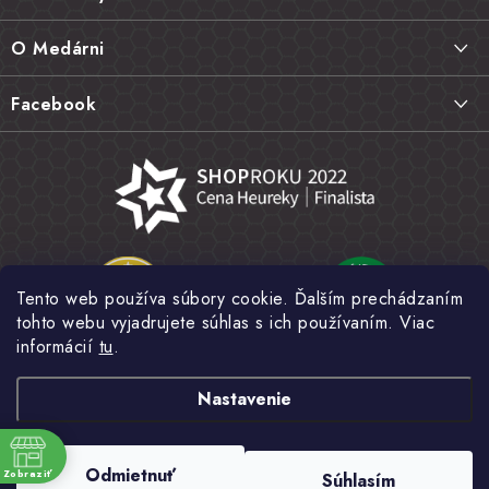
p
ä
Doprava a platba
O Medárni
t
Vrátenie tovaru, výmena a reklamácie
i
Kontakt
Facebook
e
Najčastejšie otázky FAQ
Náš príbeh
Hodnotenie obchodu
Kamenná predajňa
Obchodné podmienky
Články
Ochrana osobných údajov
Napísali o nás
Veľkoobchod
Tento web používa súbory cookie. Ďalším prechádzaním
Fotogaléria
tohto webu vyjadrujete súhlas s ich používaním. Viac
Novinky
informácií
tu
.
Nastavenie
Copyright 2026
MEDÁREŇ
. Všetky práva vyhradené.
Upraviť nastavenie
Odmietnuť
Zobraziť
Súhlasím
cookies