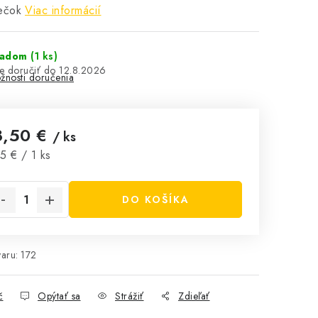
ečok
Viac informácií
ladom
(1 ks)
12.8.2026
žnosti doručenia
8,50 €
/ ks
notková cena:
5 € / 1 ks
DO KOŠÍKA
aru:
172
č
Opýtať sa
Strážiť
Zdieľať