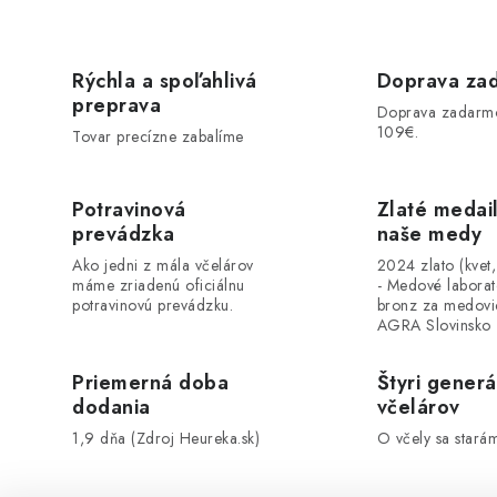
Rýchla a spoľahlivá
Doprava za
preprava
Doprava zadarm
109€.
Tovar precízne zabalíme
Potravinová
Zlaté medai
prevádzka
naše medy
Ako jedni z mála včelárov
2024 zlato (kvet
máme zriadenú oficiálnu
- Medové labora
potravinovú prevádzku.
bronz za medovi
AGRA Slovinsko
Priemerná doba
Štyri generá
dodania
včelárov
1,9 dňa (Zdroj Heureka.sk)
O včely sa stará