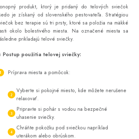
onopný produkt, ktorý je pridaný do telových sviečok
edo je získaný od slovenského pestovateľa. Stratégiou
viečok bez terapie sú tri prsty, ktoré sa položia na mäkké
asti okolo bolestivého miesta. Na označené miesta sa
ásledne prikladajú telové sviečky.
️
Postup použitia telovej sviečky:
Príprava miesta a pomôcok:
Vyberte si pokojné miesto, kde môžete nerušene
relaxovať.
Pripravte si pohár s vodou na bezpečné
uhasenie sviečky.
Chráňte pokožku pod sviečkou napríklad
uterákom alebo obrúskom.