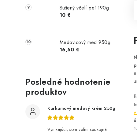
Sušený včelí peľ 190g
10 €
Medovicový med 950g
16,50 €
N
p
n
Posledné hodnotenie
u
produktov
B
t
Kurkumový medový krém 250g
v
ú
r
Vynikajúci, som veľmi spokojná