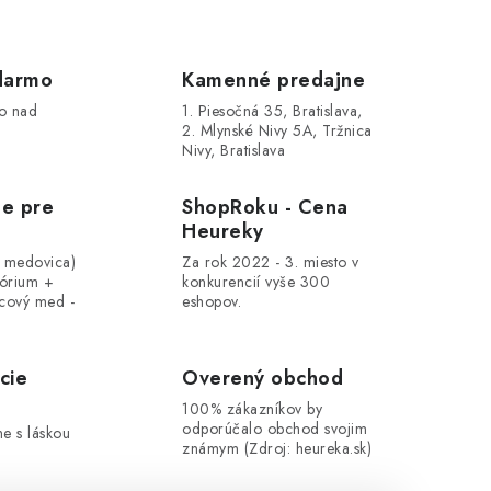
darmo
Kamenné predajne
o nad
1. Piesočná 35, Bratislava,
2. Mlynské Nivy 5A, Tržnica
Nivy, Bratislava
le pre
ShopRoku - Cena
Heureky
, medovica)
Za rok 2022 - 3. miesto v
tórium +
konkurencií vyše 300
cový med -
eshopov.
cie
Overený obchod
100% zákazníkov by
odporúčalo obchod svojim
me s láskou
známym (Zdroj: heureka.sk)