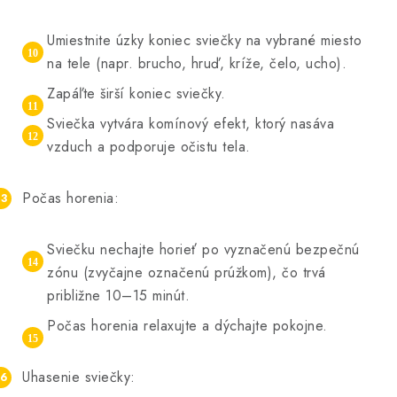
Umiestnite úzky koniec sviečky na vybrané miesto
na tele (napr. brucho, hruď, kríže, čelo, ucho).
Zapáľte širší koniec sviečky.
Sviečka vytvára komínový efekt, ktorý nasáva
vzduch a podporuje očistu tela.
Počas horenia:
Sviečku nechajte horieť po vyznačenú bezpečnú
zónu (zvyčajne označenú prúžkom), čo trvá
približne 10–15 minút.
Počas horenia relaxujte a dýchajte pokojne.
Uhasenie sviečky: