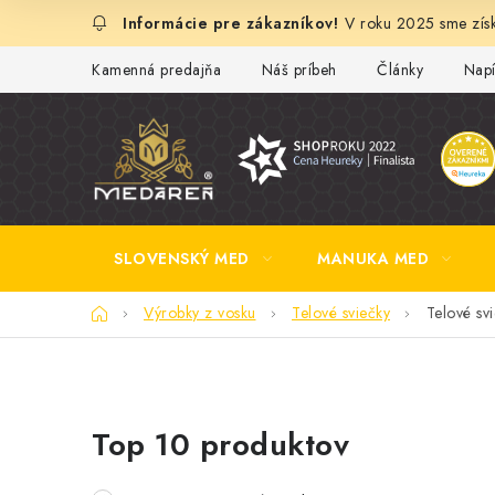
Prejsť
V roku 2025 sme získ
na
obsah
Kamenná predajňa
Náš príbeh
Články
Napí
SLOVENSKÝ MED
MANUKA MED
Domov
Výrobky z vosku
Telové sviečky
Telové sv
B
Top 10 produktov
o