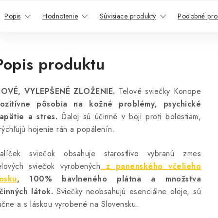
Popis
Hodnotenie
Súvisiace produkty
Podobné pro
Popis produktu
OVÉ, VYLEPŠENÉ ZLOŽENIE.
Telové sviečky Konope
ozitívne pôsobia na kožné problémy, psychické
apätie a stres.
Ďalej sú účinné v boji proti bolestiam,
rýchľujú hojenie rán a popálenín.
alíček sviečok obsahuje starostlivo vybranú zmes
elových sviečok vyrobených
z panenského včelieho
osku
, 100% bavlneného plátna a množstva
činných látok.
Sviečky neobsahujú esenciálne oleje, sú
učne a s láskou vyrobené na Slovensku.