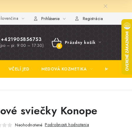
lovenčina
y FAQ
Fotogaléria
Obchodné podmienky
Ochrana osobn
Prihlásenie
Registrácia
+421905856753
Prázdny košík
(po – pi: 9:00 – 17:30)
NÁKUPNÝ
KOŠÍK
VČELÍ JED
MEDOVÁ KOZMETIKA
MEDOVINA
lové sviečky Konope
Podrobnosti hodnotenia
Neohodnotené