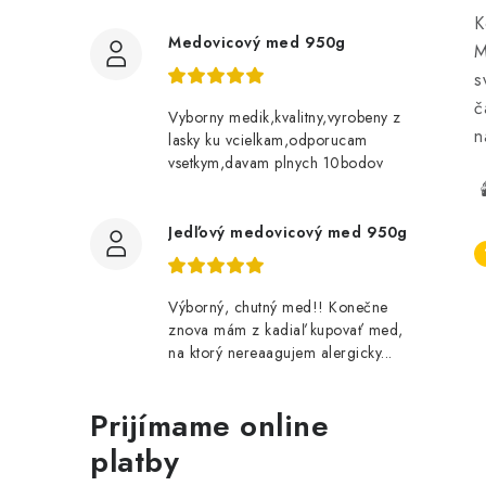
K
Medovicový med 950g
M
s
č
Vyborny medik,kvalitny,vyrobeny z
n
lasky ku vcielkam,odporucam
vsetkym,davam plnych 10bodov
🕯
Jedľový medovicový med 950g
Výborný, chutný med!! Konečne
znova mám z kadiaľ kupovať med,
na ktorý nereaagujem alergicky...
Prijímame online
platby