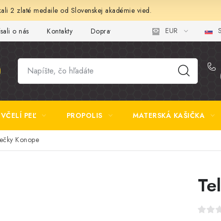
ali 2 zlaté medaile od Slovenskej akadémie vied.
EUR
S
sali o nás
Kontakty
Doprava a platba
Najčastejšie otázk
VČELÍ PEĽ
PROPOLIS
MATERSKÁ KAŠIČKA
iečky Konope
Te