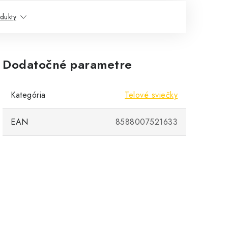
dukty
Dodatočné parametre
Kategória
Telové sviečky
EAN
8588007521633