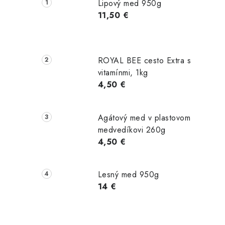
č
Lipový med 950g
n
11,50 €
ý
p
ROYAL BEE cesto Extra s
a
vitamínmi, 1kg
4,50 €
n
e
Agátový med v plastovom
l
medvedíkovi 260g
4,50 €
Lesný med 950g
14 €