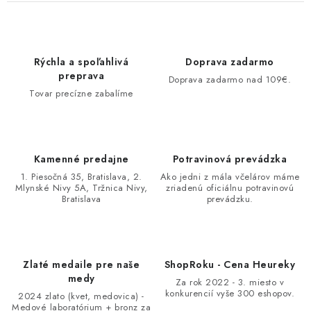
Rýchla a spoľahlivá
Doprava zadarmo
preprava
Doprava zadarmo nad 109€.
Tovar precízne zabalíme
Kamenné predajne
Potravinová prevádzka
1. Piesočná 35, Bratislava, 2.
Ako jedni z mála včelárov máme
Mlynské Nivy 5A, Tržnica Nivy,
zriadenú oficiálnu potravinovú
Bratislava
prevádzku.
Zlaté medaile pre naše
ShopRoku - Cena Heureky
medy
Za rok 2022 - 3. miesto v
konkurencií vyše 300 eshopov.
2024 zlato (kvet, medovica) -
Medové laboratórium + bronz za