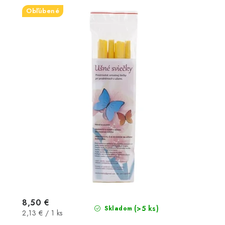
Obľúbené
8,50 €
(>5 ks)
Skladom
Jednotková
2,13 € / 1 ks
cena: