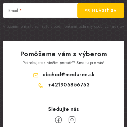
Email
PRIHLÁSIŤ SA
Vložením e-mailu súhlasíte s
podmienkami ochrany osobných údajov
Pomôžeme vám s výberom
Potrebujete s niečím poradiť? Sme tu pre vás!
obchod
@
medaren.sk
+421905856753