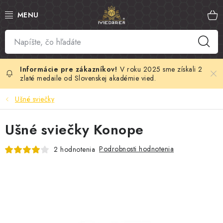
Prejsť
na
obsah
SLOVENSKÝ MED
MANUKA MED
V roku 2025 sme získali 2
zlaté medaile od Slovenskej akadémie vied.
VČELÍ PEĽ
Ušné sviečky
PROPOLIS
Ušné sviečky Konope
MATERSKÁ KAŠIČKA
Podrobnosti hodnotenia
2 hodnotenia
VČELÍ JED
MEDOVÁ KOZMETIKA