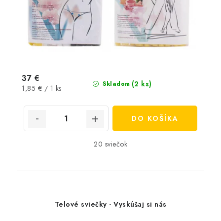
37 €
(2 ks)
Skladom
Jednotková
1,85 € / 1 ks
cena:
DO KOŠÍKA
20 sviečok
Telové sviečky - Vyskúšaj si nás