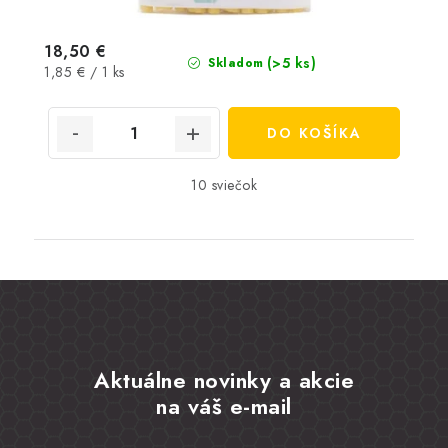
18,50 €
(>5 ks)
Skladom
Jednotková
1,85 € / 1 ks
cena:
DO KOŠÍKA
10 sviečok
Aktuálne novinky a akcie
na váš e-mail