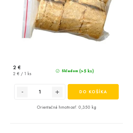
2 €
(>5 ks)
Skladom
Jednotková
2 € / 1 ks
cena:
DO KOŠÍKA
Orientačná hmotnosť: 0,350 kg