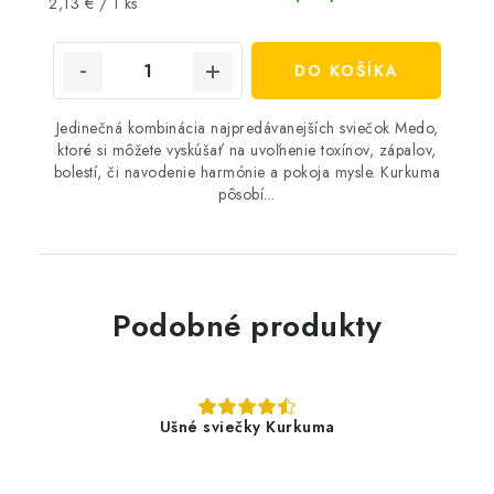
Jednotková
2,13 € / 1 ks
cena:
DO KOŠÍKA
Jedinečná kombinácia najpredávanejších sviečok Medo,
ktoré si môžete vyskúšať na uvoľnenie toxínov, zápalov,
bolestí, či navodenie harmónie a pokoja mysle. Kurkuma
pôsobí...
Podobné produkty
Ušné sviečky Kurkuma