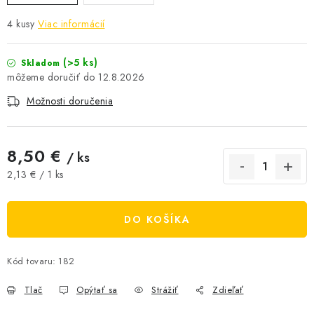
AKCIE A ZĽAVY
4 kusy
Viac informácií
NOVINKY
(>5 ks)
Skladom
12.8.2026
ČOKOLÁDA
Možnosti doručenia
VÝŽIVOVÉ DOPLNKY
8,50 €
/ ks
Kamenná predajňa
Náš príbeh
Články
Napísali o nás
Jednotková cena:
2,13 € / 1 ks
Kontakty
Doprava a platba
Najčastejšie otázky FAQ
Fotogaléria
Obchodné podmienky
DO KOŠÍKA
Ochrana osobných údajov
Vrátenie tovaru, výmena a reklamácie
Veľkoobchod
Kód tovaru:
182
Tlač
Opýtať sa
Strážiť
Zdieľať