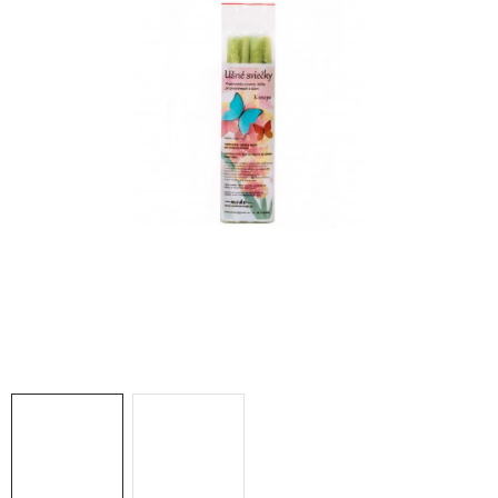
MEDOVINA
MEDOVÉ DARČEKOVÉ SETY
VÝROBKY Z VOSKU
DOPLNKY KU VČELÍM PRODUKTOM
MEDOVÉ CUKROVINKY
SLUŽBY VČELÁRA
DARČEKOVÝ POUKAZ
VČELÁRSKE POTREBY
LITERATÚRA - KNIHY