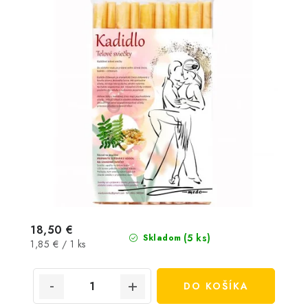
18,50 €
(5 ks)
Skladom
Jednotková
1,85 € / 1 ks
cena:
DO KOŠÍKA