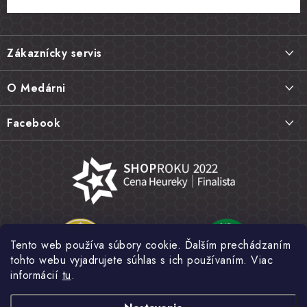
Z
á
Zákaznícky servis
p
ä
Doprava a platba
O Medárni
t
Vrátenie tovaru, výmena a reklamácie
i
Kontakt
Facebook
e
Najčastejšie otázky FAQ
Náš príbeh
Hodnotenie obchodu
Kamenná predajňa
Obchodné podmienky
Články
Ochrana osobných údajov
Napísali o nás
Veľkoobchod
Tento web používa súbory cookie. Ďalším prechádzaním
Fotogaléria
tohto webu vyjadrujete súhlas s ich používaním. Viac
Novinky
informácií
tu
.