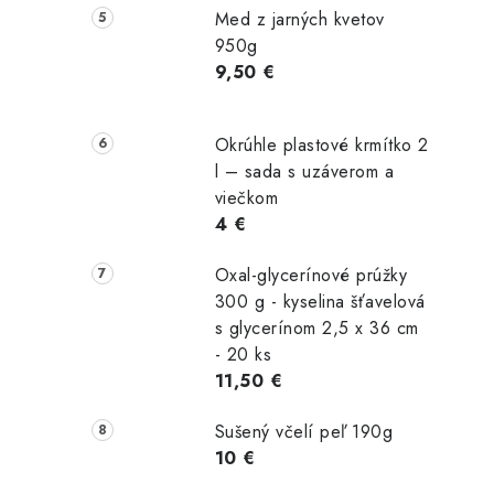
Med z jarných kvetov
950g
9,50 €
Okrúhle plastové krmítko 2
l – sada s uzáverom a
viečkom
4 €
Oxal-glycerínové prúžky
300 g - kyselina šťavelová
s glycerínom 2,5 x 36 cm
- 20 ks
11,50 €
Sušený včelí peľ 190g
10 €