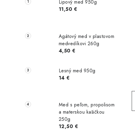
č
Lipový med 950g
n
11,50 €
ý
p
Agátový med v plastovom
a
medvedíkovi 260g
4,50 €
n
e
Lesný med 950g
l
14 €
Med s peľom, propolisom
a materskou kašičkou
250g
12,50 €