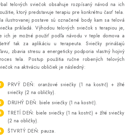
bal telových sviečok obsahuje rozpísaný návod na ich
oužitie, ktorý predstavuje terapiu pre konkrétnu časť tela.
a ilustrovanej postave sú označené body kam sa telová
viečka prikladá. Výhodou telových sviečok s terapiou je,
e ich je možné použiť podľa návodu v teple domova a
šetriť tak za aplikáciu u terapeuta. Sviečky prinášajú
ľavu, zbavia stresu a energeticky podporia vlastný hojivý
roces tela. Postup použitia ručne robených telových
viečok na aktiváciu obličiek je následný:
PRVÝ DEŇ: oranžové sviečky (1 na kostrč) + žlté
sviečky (2 na obličky).
DRUHÝ DEŇ: biele sviečky (1 na kostrč).
TRETÍ DEŇ: biele sviečky (1 na kostrč) + žlté sviečky
(2 na obličky).
ŠTVRTÝ DEŇ: pauza.