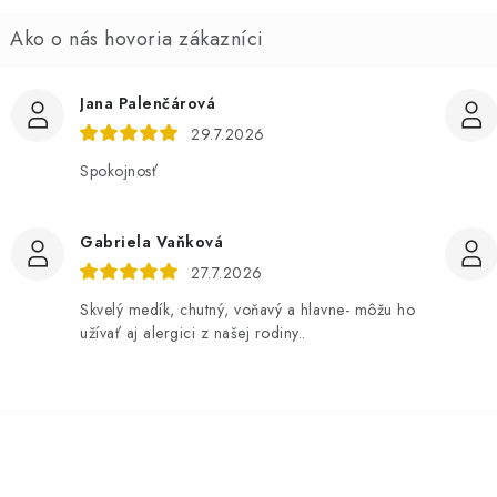
Jana Palenčárová
29.7.2026
Spokojnosť
Gabriela Vaňková
27.7.2026
Skvelý medík, chutný, voňavý a hlavne- môžu ho
užívať aj alergici z našej rodiny..