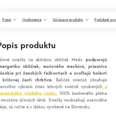
Popis
Hodnotenie
Súvisiace produkty
Podobné pro
Popis produktu
elové sviečky na aktiváciu obličiek Medo
podporujú
nergetiku obličiek, močového mechúra, priaznivo
ôsobia pri ženských ťažkostiach a uvoľňujú bolesti
 krížovej časti chrbtice.
Balíček sviečok obsahuje
tarostlivo vybranú zmes telových sviečok vyrobených
z
anenského včelieho vosku
, 100% bavlneného plátna
 množstva účinných látok. Sviečky neobsahujú esenciálne
leje, sú ručne a s láskou vyrobené na Slovensku.