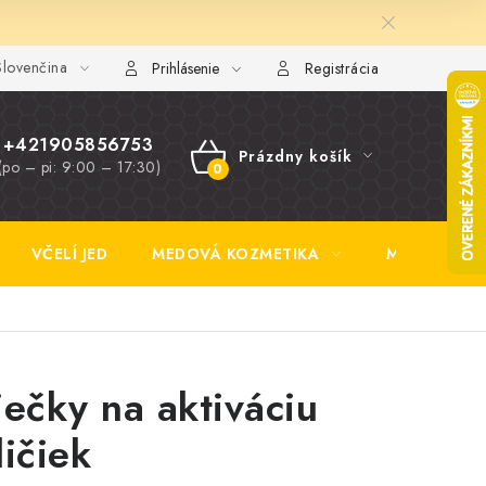
lovenčina
y FAQ
Fotogaléria
Obchodné podmienky
Ochrana osobn
Prihlásenie
Registrácia
+421905856753
Prázdny košík
(po – pi: 9:00 – 17:30)
NÁKUPNÝ
KOŠÍK
VČELÍ JED
MEDOVÁ KOZMETIKA
MEDOVINA
iečky na aktiváciu
ličiek