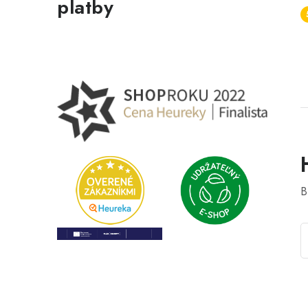
platby
B