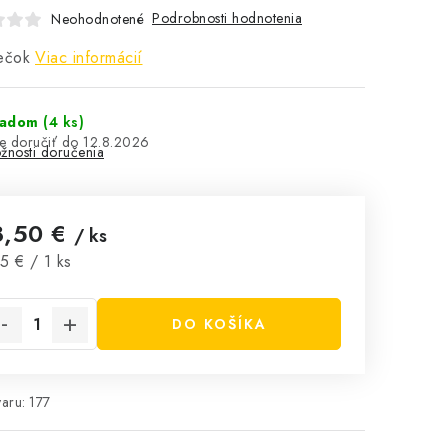
Podrobnosti hodnotenia
Neohodnotené
ečok
Viac informácií
ladom
(4 ks)
12.8.2026
žnosti doručenia
8,50 €
/ ks
notková cena:
5 € / 1 ks
DO KOŠÍKA
aru:
177