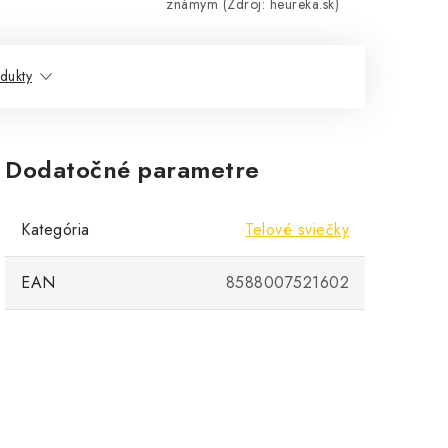
známym (Zdroj: heureka.sk)
dukty
Dodatočné parametre
Kategória
Telové sviečky
EAN
8588007521602