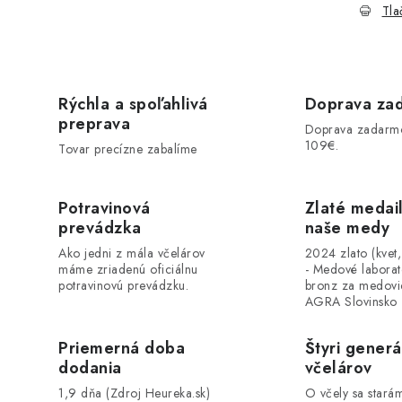
Tla
Rýchla a spoľahlivá
Doprava za
preprava
Doprava zadarm
109€.
Tovar precízne zabalíme
Potravinová
Zlaté medai
prevádzka
naše medy
Ako jedni z mála včelárov
2024 zlato (kvet
máme zriadenú oficiálnu
- Medové labora
potravinovú prevádzku.
bronz za medovi
AGRA Slovinsko
Priemerná doba
Štyri generá
dodania
včelárov
1,9 dňa (Zdroj Heureka.sk)
O včely sa stará