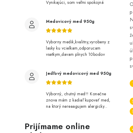
Vynikajúci, som veľmi spokojná
O
p
N
Medovicový med 950g
s
ž
Vyborny medik,kvalitny,vyrobeny z
u
lasky ku vcielkam,odporucam
ú
vsetkym,davam plnych 10bodov
p
s
Jedľový medovicový med 950g
Výborný, chutný med!! Konečne
znova mám z kadiaľ kupovať med,
na ktorý nereaagujem alergicky...
Prijímame online