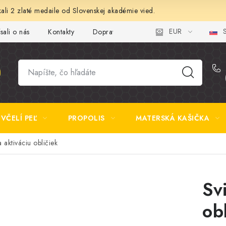
ali 2 zlaté medaile od Slovenskej akadémie vied.
EUR
S
sali o nás
Kontakty
Doprava a platba
Najčastejšie otázk
VČELÍ PEĽ
PROPOLIS
MATERSKÁ KAŠIČKA
 aktiváciu obličiek
Sv
ob