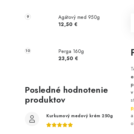
Agátový med 950g
12,50 €
Perga 160g
23,50 €
T
e
p
Posledné hodnotenie
v
produktov
s
p
a
Kurkumový medový krém 250g
o