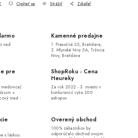
č
Opýtať sa
Strážiť
Zdieľať
darmo
Kamenné predajne
o nad
1. Piesočná 35, Bratislava,
2. Mlynské Nivy 5A, Tržnica
Nivy, Bratislava
le pre
ShopRoku - Cena
Heureky
, medovica)
Za rok 2022 - 3. miesto v
tórium +
konkurencií vyše 300
cový med -
eshopov.
cie
Overený obchod
100% zákazníkov by
odporúčalo obchod svojim
me s láskou