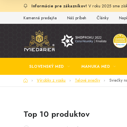
Prejsť
V roku 2025 sme získ
na
obsah
Kamenná predajňa
Náš príbeh
Články
Napí
SLOVENSKÝ MED
MANUKA MED
Domov
Výrobky z vosku
Telové sviečky
Sviečky na
B
Top 10 produktov
o