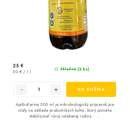
25 €
(2 ks)
Skladom
Jednotková
50 € / 1 l
cena:
DO KOŠÍKA
ApiBioFarma 500 ml je mikrobiologický prípravok pre
včely na základe probiotických kultúr, ktorý pomáha
stabilizovať vývoj oslabenej rodiny. ...