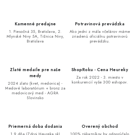
Kamenné predajne
Potravinová prevádzka
1. Piesočná 35, Bratislava, 2.
Ako jedni z mála včelárov máme
Mlynské Nivy 5A, Tržnica Nivy,
zriadenú oficiálnu potravinovú
Bratislava
prevádzku.
Zlaté medaile pre naše
ShopRoku - Cena Heureky
medy
Za rok 2022 - 3. miesto v
konkurencií vyše 300 eshopov.
2024 zlato (kvet, medovica) -
Medové laboratórium + bronz za
medovicový med - AGRA
Slovinsko
Priemerná doba dodania
Overený obchod
1,9 dňa (Zdroj Heureka.sk)
100% zákazníkov by odporúčalo