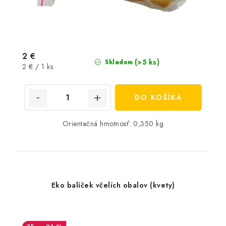
2 €
(>5 ks)
Skladom
Jednotková
2 € / 1 ks
cena:
DO KOŠÍKA
Orientačná hmotnosť: 0,350 kg
Eko balíček včelích obalov (kvety)