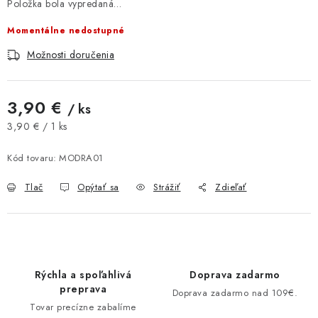
Položka bola vypredaná…
AKCIE A ZĽAVY
Momentálne nedostupné
NOVINKY
Možnosti doručenia
ČOKOLÁDA
3,90 €
/ ks
Jednotková cena:
VÝŽIVOVÉ DOPLNKY
3,90 € / 1 ks
Kód tovaru:
MODRA01
Kamenná predajňa
Náš príbeh
Články
Napísali o nás
Tlač
Opýtať sa
Strážiť
Zdieľať
Kontakty
Doprava a platba
Najčastejšie otázky FAQ
Fotogaléria
Obchodné podmienky
Ochrana osobných údajov
Vrátenie tovaru, výmena a reklamácie
Veľkoobchod
Rýchla a spoľahlivá
Doprava zadarmo
preprava
Doprava zadarmo nad 109€.
Tovar precízne zabalíme