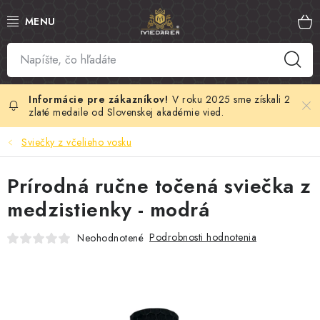
Prejsť
na
obsah
SLOVENSKÝ MED
MANUKA MED
V roku 2025 sme získali 2
zlaté medaile od Slovenskej akadémie vied.
VČELÍ PEĽ
Sviečky z včelieho vosku
PROPOLIS
Prírodná ručne točená sviečka z
medzistienky - modrá
MATERSKÁ KAŠIČKA
Podrobnosti hodnotenia
Neohodnotené
VČELÍ JED
MEDOVÁ KOZMETIKA