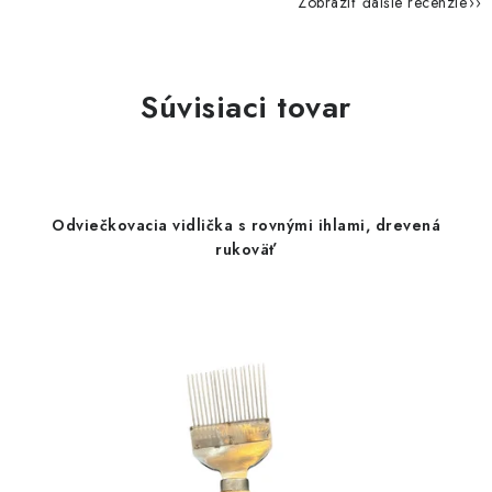
Zobraziť ďalšie recenzie
Súvisiaci tovar
Odviečkovacia vidlička s rovnými ihlami, drevená
rukoväť