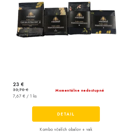
23 €
33,70 €
Momentálne nedostupné
Jednotková
7,67 € / 1 ks
cena:
DETAIL
Kombo včelích obalov + vak