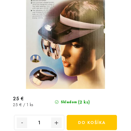
25 €
(2 ks)
Skladom
Jednotková
25 € / 1 ks
cena:
DO KOŠÍKA