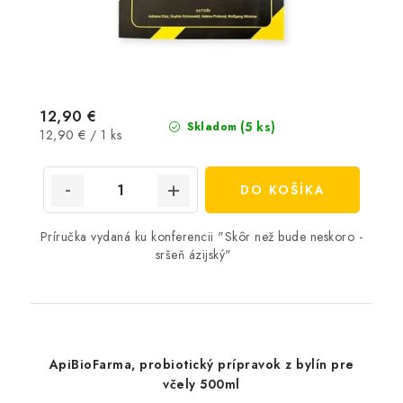
12,90 €
(5 ks)
Skladom
Jednotková
12,90 € / 1 ks
cena:
DO KOŠÍKA
Príručka vydaná ku konferencii "Skôr než bude neskoro -
sršeň ázijský"
ApiBioFarma, probiotický prípravok z bylín pre
včely 500ml