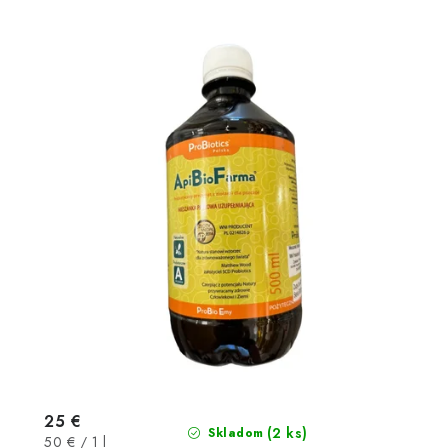
25 €
(2 ks)
Skladom
Jednotková
50 € / 1 l