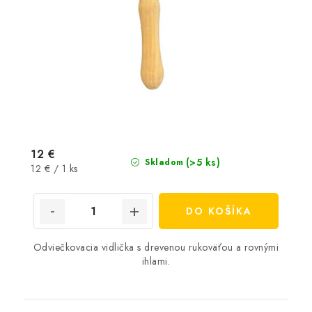
12 €
(>5 ks)
Skladom
Jednotková
12 € / 1 ks
cena:
DO KOŠÍKA
Odviečkovacia vidlička s drevenou rukoväťou a rovnými
ihlami.