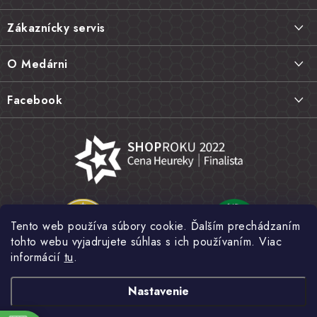
á
Zákaznícky servis
p
ä
Doprava a platba
O Medárni
t
Vrátenie tovaru, výmena a reklamácie
i
Kontakt
Facebook
e
Najčastejšie otázky FAQ
Náš príbeh
Hodnotenie obchodu
Kamenná predajňa
Obchodné podmienky
Články
Ochrana osobných údajov
Napísali o nás
Veľkoobchod
Tento web používa súbory cookie. Ďalším prechádzaním
Fotogaléria
tohto webu vyjadrujete súhlas s ich používaním. Viac
Novinky
informácií
tu
.
Nastavenie