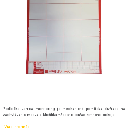
MEDOVINA
MEDOVÉ DARČEKOVÉ SETY
VÝROBKY Z VOSKU
DOPLNKY KU VČELÍM PRODUKTOM
MEDOVÉ CUKROVINKY
SLUŽBY VČELÁRA
DARČEKOVÝ POUKAZ
VČELÁRSKE POTREBY
Podložka varroa monitoring je mechanická pomôcka slúžiaca na
zachytávanie meliva a klieštika včelieho počas zimného pokoja.
LITERATÚRA - KNIHY
Viac informácií