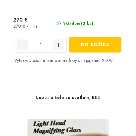
270 €
(2 ks)
Skladom
Jednotková
270 € / 1 ks
cena:
DO KOŠÍKA
Výhrevný pás na plastové nádoby s napájaním 230V.
Lupa na čelo so svetlom, BEE