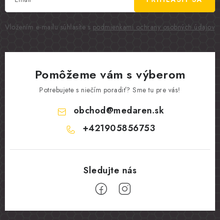
Vložením e-mailu súhlasíte s
podmienkami ochrany osobných údajov
Pomôžeme vám s výberom
Potrebujete s niečím poradiť? Sme tu pre vás!
obchod
@
medaren.sk
+421905856753
Z