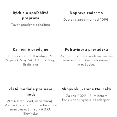
Rýchla a spoľahlivá
Doprava zadarmo
preprava
Doprava zadarmo nad 109€.
Tovar precízne zabalíme
Kamenné predajne
Potravinová prevádzka
1. Piesočná 35, Bratislava, 2.
Ako jedni z mála včelárov máme
Mlynské Nivy 5A, Tržnica Nivy,
zriadenú oficiálnu potravinovú
Bratislava
prevádzku.
Zlaté medaile pre naše
ShopRoku - Cena Heureky
medy
Za rok 2022 - 3. miesto v
konkurencií vyše 300 eshopov.
2024 zlato (kvet, medovica) -
Medové laboratórium + bronz za
medovicový med - AGRA
Slovinsko