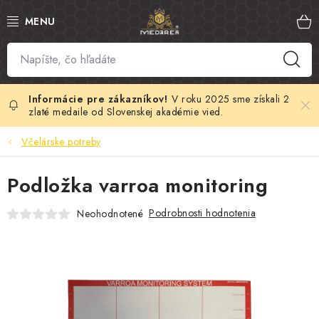
Prejsť
na
obsah
SLOVENSKÝ MED
MANUKA MED
V roku 2025 sme získali 2
zlaté medaile od Slovenskej akadémie vied.
VČELÍ PEĽ
Včelárske potreby
PROPOLIS
Podložka varroa monitoring
MATERSKÁ KAŠIČKA
Podrobnosti hodnotenia
Neohodnotené
VČELÍ JED
MEDOVÁ KOZMETIKA