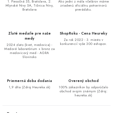
1. Piesočná 35, Bratislava, 2.
Ako jedni z mála včelárov máme
Mlynské Nivy 5A, Tržnica Nivy,
zriadenú oficiálnu potravinovú
Bratislava
prevádzku.
Zlaté medaile pre naše
ShopRoku - Cena Heureky
medy
Za rok 2022 - 3. miesto v
konkurencií vyše 300 eshopov.
2024 zlato (kvet, medovica) -
Medové laboratórium + bronz za
medovicový med - AGRA
Slovinsko
Priemerná doba dodania
Overený obchod
1,9 dňa (Zdroj Heureka.sk)
100% zákazníkov by odporúčalo
obchod svojim známym (Zdroj:
heureka.sk)