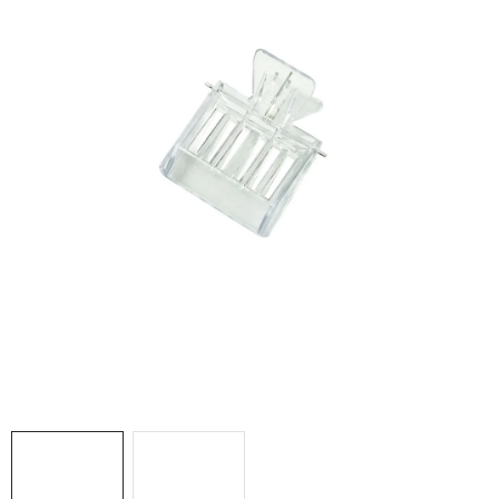
MEDOVINA
MEDOVÉ DARČEKOVÉ SETY
VÝROBKY Z VOSKU
DOPLNKY KU VČELÍM PRODUKTOM
MEDOVÉ CUKROVINKY
SLUŽBY VČELÁRA
DARČEKOVÝ POUKAZ
VČELÁRSKE POTREBY
LITERATÚRA - KNIHY