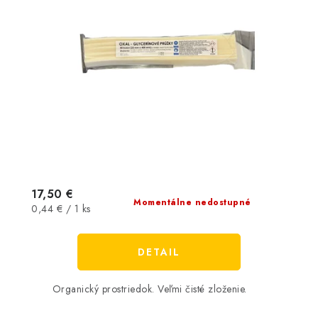
17,50 €
Momentálne nedostupné
Jednotková
0,44 € / 1 ks
cena:
DETAIL
Organický prostriedok. Veľmi čisté zloženie.