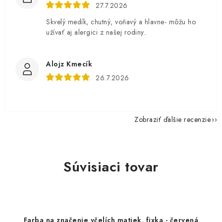
27.7.2026
Skvelý medík, chutný, voňavý a hlavne- môžu ho
užívať aj alergici z našej rodiny..
Alojz Kmecík
26.7.2026
Zobraziť ďalšie recenzie
Súvisiaci tovar
Farba na značenie včelích matiek, fixka - červená