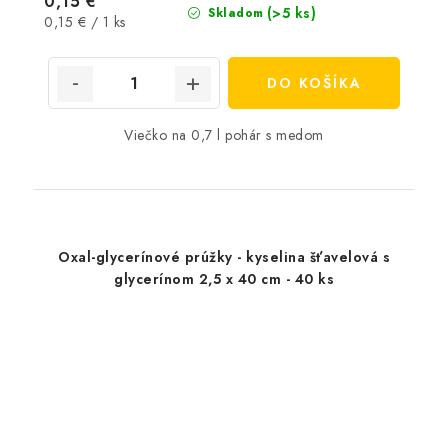
0,15 €
(>5 ks)
Skladom
Jednotková
0,15 € / 1 ks
cena:
DO KOŠÍKA
Viečko na 0,7 l pohár s medom
Oxal-glycerínové prúžky - kyselina šťavelová s
glycerínom 2,5 x 40 cm - 40 ks