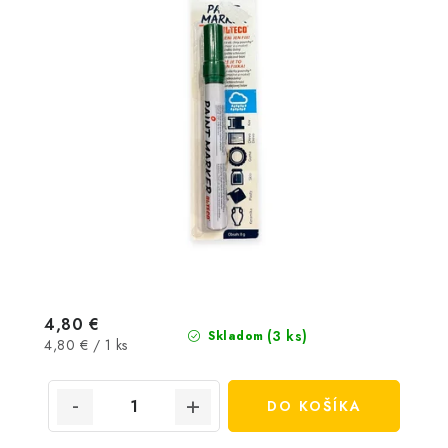
4,80 €
(3 ks)
Skladom
Jednotková
4,80 € / 1 ks
cena:
DO KOŠÍKA