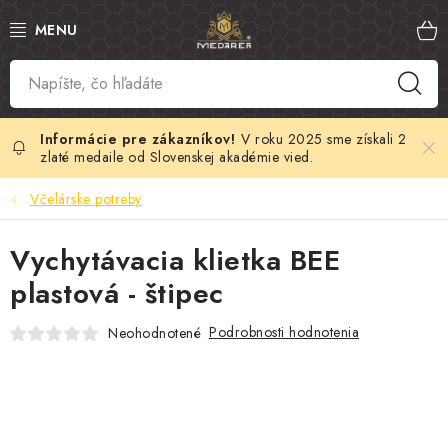
Prejsť
na
obsah
SLOVENSKÝ MED
MANUKA MED
V roku 2025 sme získali 2
zlaté medaile od Slovenskej akadémie vied.
VČELÍ PEĽ
Včelárske potreby
PROPOLIS
Vychytávacia klietka BEE
plastová - štipec
MATERSKÁ KAŠIČKA
Podrobnosti hodnotenia
Neohodnotené
VČELÍ JED
MEDOVÁ KOZMETIKA