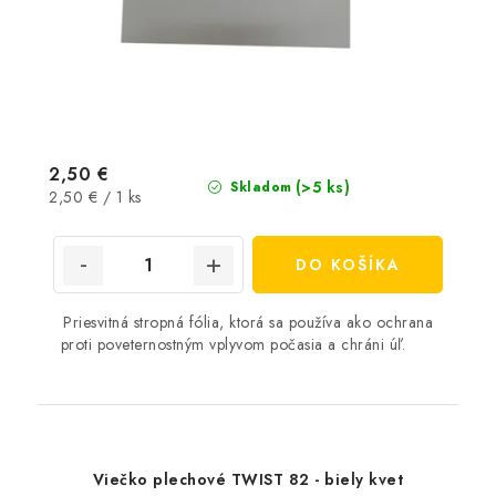
2,50 €
(>5 ks)
Skladom
Jednotková
2,50 € / 1 ks
cena:
DO KOŠÍKA
Priesvitná stropná fólia, ktorá sa používa ako ochrana
proti poveternostným vplyvom počasia a chráni úľ.
Viečko plechové TWIST 82 - biely kvet