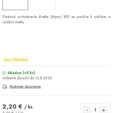
AKCIE A ZĽAVY
Plastová vychytávacia klietka (štipec) BEE sa používa k odchytu a
NOVINKY
izolácii matky.
ČOKOLÁDA
VÝŽIVOVÉ DOPLNKY
Viac informácií
Kamenná predajňa
Náš príbeh
Články
Napísali o nás
Kontakty
Doprava a platba
Najčastejšie otázky FAQ
(>5 ks)
Skladom
Fotogaléria
Obchodné podmienky
12.8.2026
Ochrana osobných údajov
Možnosti doručenia
Vrátenie tovaru, výmena a reklamácie
Veľkoobchod
2,20 €
/ ks
Jednotková cena:
2,20 € / 1 ks