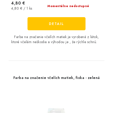
4,80 €
Momentálne nedostupné
Jednotková
4,80 € / 1 ks
cena:
DETAIL
Farba na značenie včelích matiek je vyrobená z látok,
ktoré včelám neškodia a výhodou je , že rýchle schnú.
Farba na značenie včelích matiek, fixka - zelená