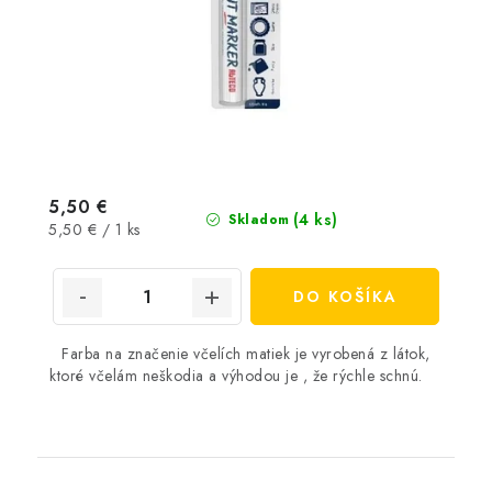
5,50 €
(4 ks)
Skladom
Jednotková
5,50 € / 1 ks
cena:
DO KOŠÍKA
Farba na značenie včelích matiek je vyrobená z látok,
ktoré včelám neškodia a výhodou je , že rýchle schnú.