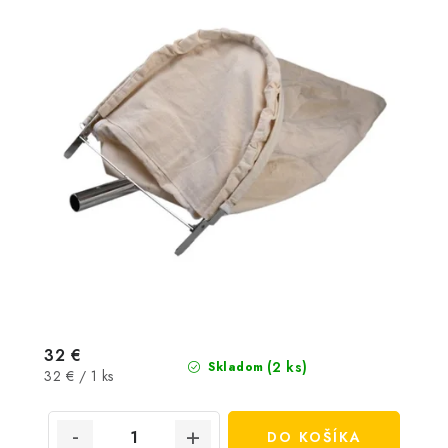
32 €
(2 ks)
Skladom
Jednotková
32 € / 1 ks
cena:
DO KOŠÍKA