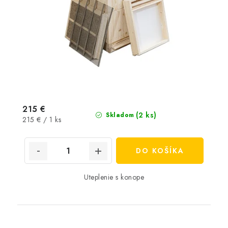
215 €
(2 ks)
Skladom
Jednotková
215 € / 1 ks
cena:
DO KOŠÍKA
Uteplenie s konope