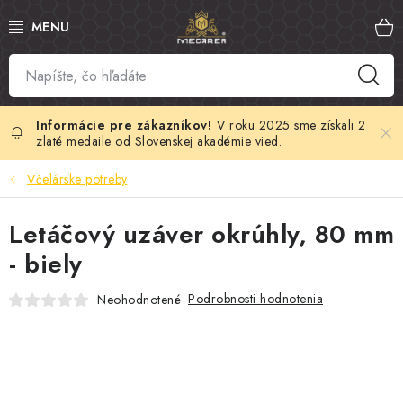
Prejsť
na
obsah
SLOVENSKÝ MED
MANUKA MED
V roku 2025 sme získali 2
zlaté medaile od Slovenskej akadémie vied.
VČELÍ PEĽ
Včelárske potreby
PROPOLIS
Letáčový uzáver okrúhly, 80 mm
- biely
MATERSKÁ KAŠIČKA
Podrobnosti hodnotenia
Neohodnotené
VČELÍ JED
MEDOVÁ KOZMETIKA