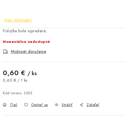
AKCIE A ZĽAVY
Viac informácií
NOVINKY
Položka bola vypredaná…
ČOKOLÁDA
Momentálne nedostupné
VÝŽIVOVÉ DOPLNKY
Možnosti doručenia
Kamenná predajňa
Náš príbeh
Články
Napísali o nás
0,60 €
/ ks
Kontakty
Doprava a platba
Najčastejšie otázky FAQ
Jednotková cena:
0,60 € / 1 ks
Fotogaléria
Obchodné podmienky
Kód tovaru:
3553
Ochrana osobných údajov
Vrátenie tovaru, výmena a reklamácie
Veľkoobchod
Tlač
Opýtať sa
Strážiť
Zdieľať