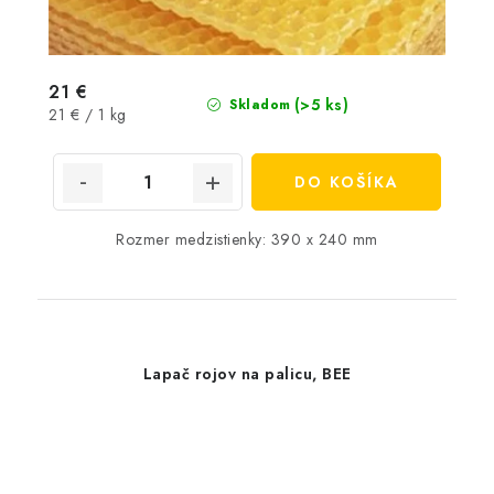
21 €
(>5 ks)
Skladom
Jednotková
21 € / 1 kg
cena:
DO KOŠÍKA
Rozmer medzistienky: 390 x 240 mm
Lapač rojov na palicu, BEE