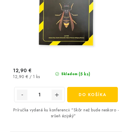
12,90 €
(5 ks)
Skladom
Jednotková
12,90 € / 1 ks
cena:
DO KOŠÍKA
Príručka vydaná ku konferencii "Skôr než bude neskoro -
sršeň ázijský"