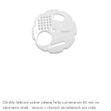
MEDOVINA
MEDOVÉ DARČEKOVÉ SETY
VÝROBKY Z VOSKU
DOPLNKY KU VČELÍM PRODUKTOM
MEDOVÉ CUKROVINKY
SLUŽBY VČELÁRA
DARČEKOVÝ POUKAZ
VČELÁRSKE POTREBY
Okrúhly letáčový uzáver zelenej farby s priemerom 80 mm na
LITERATÚRA - KNIHY
zakrývanie očiek - otvorov v rôznych zariadeniach pre včely.