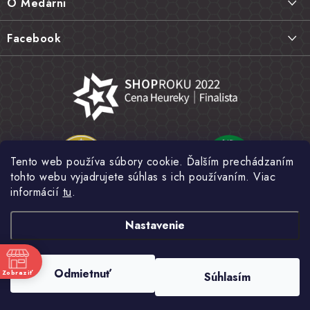
O Medárni
t
Vrátenie tovaru, výmena a reklamácie
i
Kontakt
Facebook
e
Najčastejšie otázky FAQ
Náš príbeh
Hodnotenie obchodu
Kamenná predajňa
Obchodné podmienky
Články
Ochrana osobných údajov
Napísali o nás
Veľkoobchod
Tento web používa súbory cookie. Ďalším prechádzaním
Fotogaléria
tohto webu vyjadrujete súhlas s ich používaním. Viac
Novinky
informácií
tu
.
Nastavenie
Copyright 2026
MEDÁREŇ
. Všetky práva vyhradené.
Upraviť nastavenie
Odmietnuť
Zobraziť
Súhlasím
cookies
e
Vytvoril Shoptet