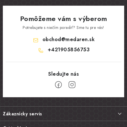
Pomôžeme vám s výberom
Potrebujete s niečím poradiť? Sme tu pre vás!
obchod
@
medaren.sk
+421905856753
Z
á
Zákaznícky servis
p
ä
Doprava a platba