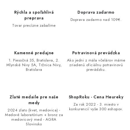
Rýchla a spoľahlivá
Doprava zadarmo
preprava
Doprava zadarmo nad 109€.
Tovar precízne zabalíme
Kamenné predajne
Potravinová prevádzka
1. Piesočná 35, Bratislava, 2.
Ako jedni z mála včelárov máme
Mlynské Nivy 5A, Tržnica Nivy,
zriadenú oficiálnu potravinovú
Bratislava
prevádzku.
Zlaté medaile pre naše
ShopRoku - Cena Heureky
medy
Za rok 2022 - 3. miesto v
konkurencií vyše 300 eshopov.
2024 zlato (kvet, medovica) -
Medové laboratórium + bronz za
medovicový med - AGRA
Slovinsko