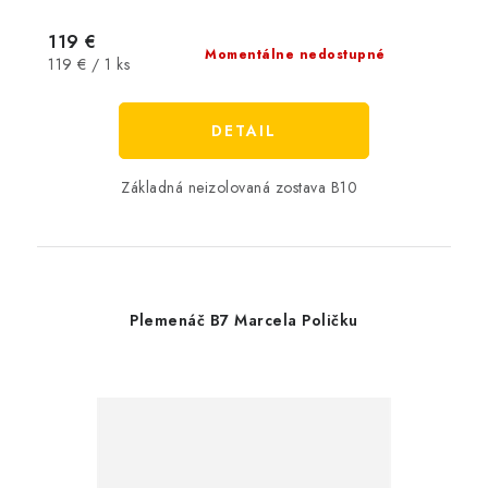
119 €
Momentálne nedostupné
Jednotková
119 € / 1 ks
cena:
DETAIL
Základná neizolovaná zostava B10
Plemenáč B7 Marcela Poličku