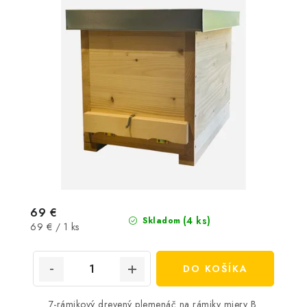
69 €
(4 ks)
Skladom
Jednotková
69 € / 1 ks
cena:
DO KOŠÍKA
7-rámikový drevený plemenáč na rámiky miery B.