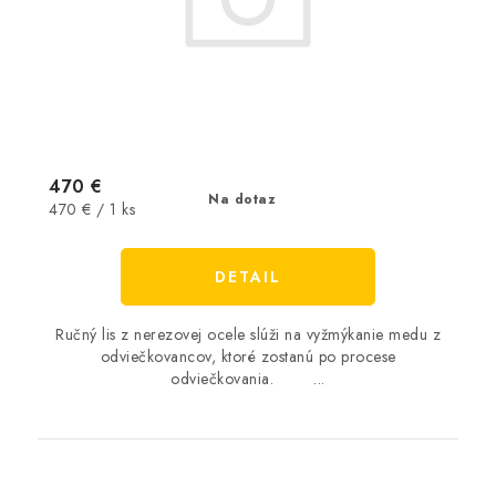
470 €
Na dotaz
Jednotková
470 € / 1 ks
cena:
DETAIL
Ručný lis z nerezovej ocele slúži na vyžmýkanie medu z
odviečkovancov, ktoré zostanú po procese
odviečkovania. ...