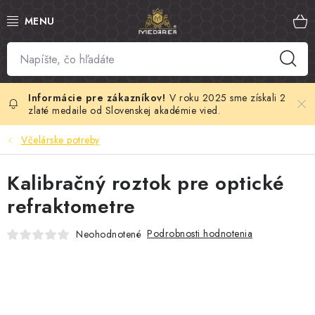
Prejsť
na
obsah
SLOVENSKÝ MED
MANUKA MED
V roku 2025 sme získali 2
zlaté medaile od Slovenskej akadémie vied.
VČELÍ PEĽ
Včelárske potreby
PROPOLIS
Kalibračný roztok pre optické
refraktometre
MATERSKÁ KAŠIČKA
Podrobnosti hodnotenia
Neohodnotené
VČELÍ JED
MEDOVÁ KOZMETIKA