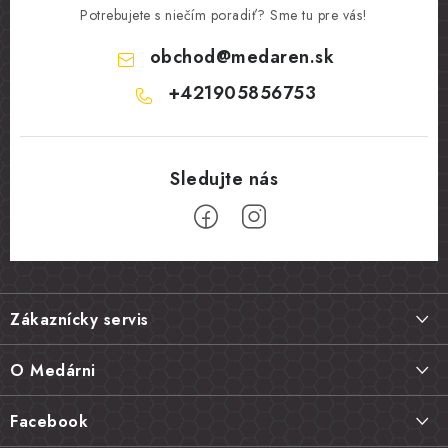
Potrebujete s niečím poradiť? Sme tu pre vás!
obchod
@
medaren.sk
+421905856753
Z
á
Zákaznícky servis
p
ä
Doprava a platba
O Medárni
t
Vrátenie tovaru, výmena a reklamácie
i
Kontakt
Facebook
e
Najčastejšie otázky FAQ
Náš príbeh