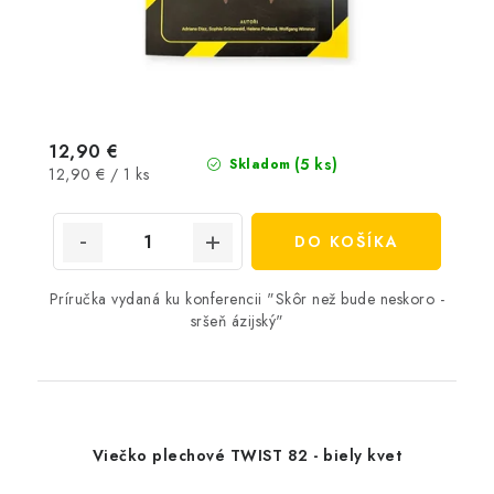
12,90 €
(5 ks)
Skladom
Jednotková
12,90 € / 1 ks
cena:
DO KOŠÍKA
Príručka vydaná ku konferencii "Skôr než bude neskoro -
sršeň ázijský"
Viečko plechové TWIST 82 - biely kvet