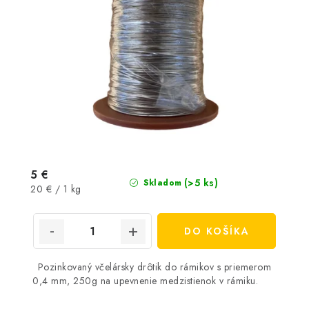
5 €
(>5 ks)
Skladom
Jednotková
20 € / 1 kg
cena:
DO KOŠÍKA
Pozinkovaný včelársky drôtik do rámikov s priemerom
0,4 mm, 250g na upevnenie medzistienok v rámiku.