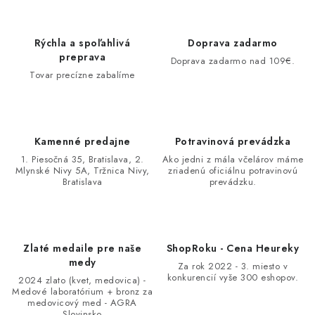
Rýchla a spoľahlivá
Doprava zadarmo
preprava
Doprava zadarmo nad 109€.
Tovar precízne zabalíme
Kamenné predajne
Potravinová prevádzka
1. Piesočná 35, Bratislava, 2.
Ako jedni z mála včelárov máme
Mlynské Nivy 5A, Tržnica Nivy,
zriadenú oficiálnu potravinovú
Bratislava
prevádzku.
Zlaté medaile pre naše
ShopRoku - Cena Heureky
medy
Za rok 2022 - 3. miesto v
konkurencií vyše 300 eshopov.
2024 zlato (kvet, medovica) -
Medové laboratórium + bronz za
medovicový med - AGRA
Slovinsko