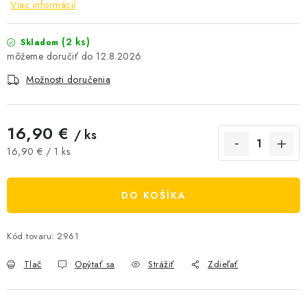
Viac informácií
AKCIE A ZĽAVY
(2 ks)
Skladom
NOVINKY
12.8.2026
Možnosti doručenia
ČOKOLÁDA
VÝŽIVOVÉ DOPLNKY
16,90 €
/ ks
Jednotková cena:
16,90 € / 1 ks
Kamenná predajňa
Náš príbeh
Články
Napísali o nás
Kontakty
Doprava a platba
Najčastejšie otázky FAQ
DO KOŠÍKA
Fotogaléria
Obchodné podmienky
Ochrana osobných údajov
Kód tovaru:
2961
Vrátenie tovaru, výmena a reklamácie
Veľkoobchod
Tlač
Opýtať sa
Strážiť
Zdieľať