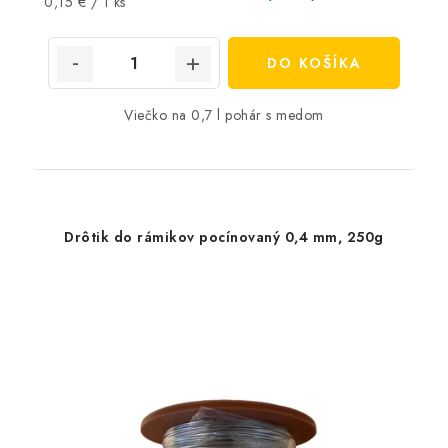
Jednotková
0,15 € / 1 ks
cena:
DO KOŠÍKA
Viečko na 0,7 l pohár s medom
Drôtik do rámikov pocínovaný 0,4 mm, 250g