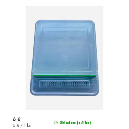
6 €
(>5 ks)
Skladom
Jednotková
6 € / 1 ks