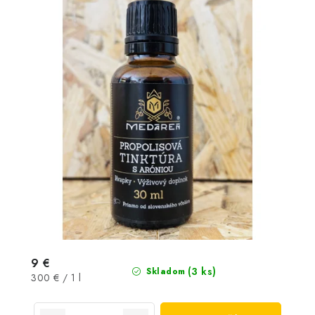
9 €
(3 ks)
Skladom
Jednotková
300 € / 1 l
cena: