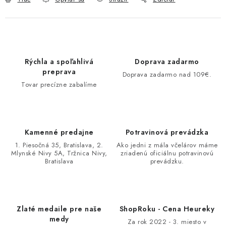
Rýchla a spoľahlivá
Doprava zadarmo
preprava
Doprava zadarmo nad 109€.
Tovar precízne zabalíme
Kamenné predajne
Potravinová prevádzka
1. Piesočná 35, Bratislava, 2.
Ako jedni z mála včelárov máme
Mlynské Nivy 5A, Tržnica Nivy,
zriadenú oficiálnu potravinovú
Bratislava
prevádzku.
Zlaté medaile pre naše
ShopRoku - Cena Heureky
medy
Za rok 2022 - 3. miesto v