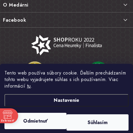
ä
Doprava a platba
O Medárni
t
Vrátenie tovaru, výmena a reklamácie
i
Kontakt
Facebook
e
Najčastejšie otázky FAQ
Náš príbeh
Hodnotenie obchodu
Kamenná predajňa
Obchodné podmienky
Články
Ochrana osobných údajov
Napísali o nás
Veľkoobchod
Tento web používa súbory cookie. Ďalším prechádzaním
Fotogaléria
tohto webu vyjadrujete súhlas s ich používaním. Viac
Novinky
informácií
tu
.
Nastavenie
Copyright 2026
MEDÁREŇ
. Všetky práva vyhradené.
Upraviť nastavenie
Odmietnuť
Zobraziť
Súhlasím
cookies
e
Vytvoril Shoptet