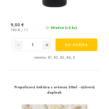
9,50 €
(>5 ks)
Skladom
Jednotková
190 € / 1 l
cena:
DO KOŠÍKA
vitamíny: B1, B2, B3, B6, E
Propolisová tinktúra s aróniou 30ml - výživový
doplnok