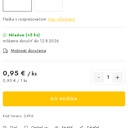
AKCIE A ZĽAVY
Flaška s rozprašovačom
Viac informácií
NOVINKY
(>5 ks)
Skladom
ČOKOLÁDA
12.8.2026
VÝŽIVOVÉ DOPLNKY
Možnosti doručenia
Kamenná predajňa
Náš príbeh
Články
Napísali o nás
0,95 €
/ ks
Kontakty
Doprava a platba
Najčastejšie otázky FAQ
Jednotková cena:
0,95 € / 1 ks
Fotogaléria
Obchodné podmienky
Ochrana osobných údajov
DO KOŠÍKA
Vrátenie tovaru, výmena a reklamácie
Veľkoobchod
Kód tovaru:
2496
Tlač
Opýtať sa
Strážiť
Zdieľať