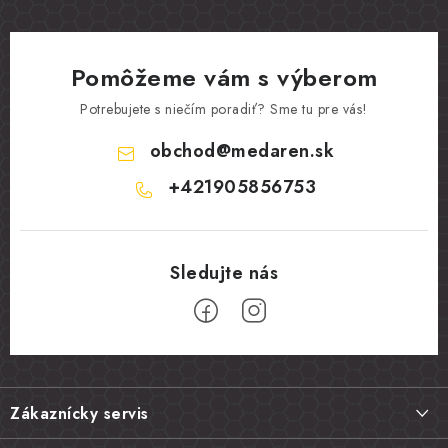
Pomôžeme vám s výberom
Potrebujete s niečím poradiť? Sme tu pre vás!
obchod
@
medaren.sk
+421905856753
Z
á
Zákaznícky servis
p