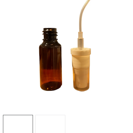
MEDOVINA
MEDOVÉ DARČEKOVÉ SETY
VÝROBKY Z VOSKU
DOPLNKY KU VČELÍM PRODUKTOM
MEDOVÉ CUKROVINKY
SLUŽBY VČELÁRA
DARČEKOVÝ POUKAZ
VČELÁRSKE POTREBY
LITERATÚRA - KNIHY