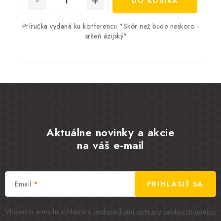
DO KOŠÍKA
Príručka vydaná ku konferencii "Skôr než bude neskoro -
sršeň ázijský"
Aktuálne novinky a akcie
na váš e-mail
Email
PRIHLÁSIŤ SA
Vložením e-mailu súhlasíte s
podmienkami ochrany osobných údajov