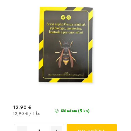
12,90 €
(5 ks)
Skladom
Jednotková
12,90 € / 1 ks
cena: