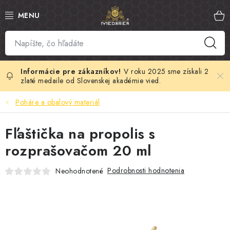
Prejsť
na
obsah
SLOVENSKÝ MED
MANUKA MED
V roku 2025 sme získali 2
zlaté medaile od Slovenskej akadémie vied.
VČELÍ PEĽ
Poháre a obalový materiál
PROPOLIS
Fľaštička na propolis s
rozprašovačom 20 ml
MATERSKÁ KAŠIČKA
Podrobnosti hodnotenia
Neohodnotené
VČELÍ JED
MEDOVÁ KOZMETIKA