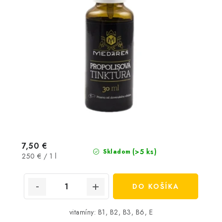
7,50 €
(>5 ks)
Skladom
Jednotková
250 € / 1 l
cena:
DO KOŠÍKA
vitamíny: B1, B2, B3, B6, E