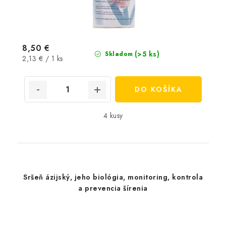
8,50 €
(>5 ks)
Skladom
Jednotková
2,13 € / 1 ks
cena:
DO KOŠÍKA
4 kusy
Sršeň ázijský, jeho biológia, monitoring, kontrola
a prevencia šírenia