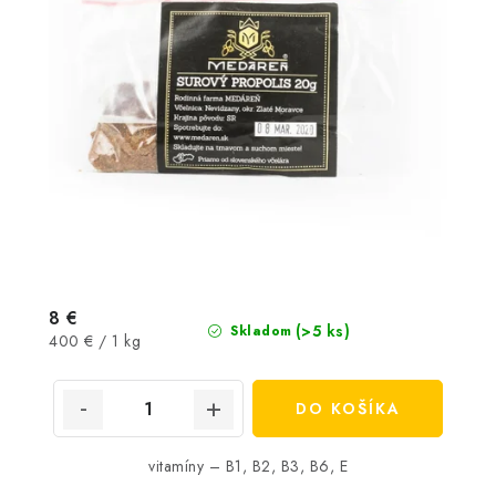
8 €
(>5 ks)
Skladom
Jednotková
400 € / 1 kg
cena:
DO KOŠÍKA
vitamíny – B1, B2, B3, B6, E