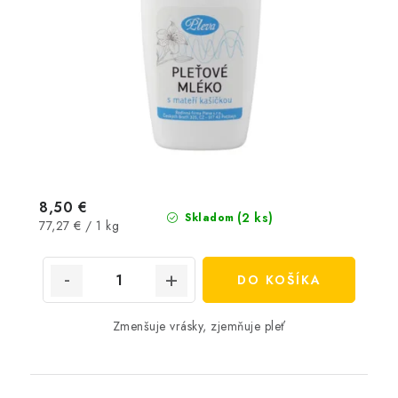
8,50 €
(2 ks)
Skladom
Jednotková
77,27 € / 1 kg
cena:
DO KOŠÍKA
Zmenšuje vrásky, zjemňuje pleť