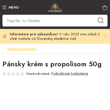
Prejsť
na
obsah
SLOVENSKÝ MED
MANUKA MED
V roku 2025 sme získali 2
zlaté medaile od Slovenskej akadémie vied.
VČELÍ PEĽ
Medová kozmetika
PROPOLIS
Pánsky krém s propolisom 50g
MATERSKÁ KAŠIČKA
Podrobnosti hodnotenia
Neohodnotené
VČELÍ JED
MEDOVÁ KOZMETIKA