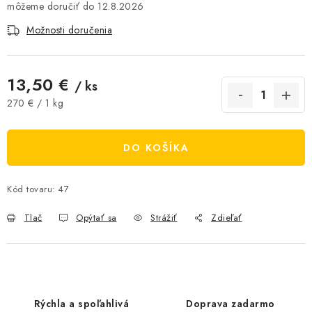
12.8.2026
AKCIE A ZĽAVY
Možnosti doručenia
NOVINKY
13,50 €
/ ks
ČOKOLÁDA
Jednotková cena:
270 € / 1 kg
VÝŽIVOVÉ DOPLNKY
DO KOŠÍKA
Kamenná predajňa
Náš príbeh
Články
Napísali o nás
Kontakty
Doprava a platba
Najčastejšie otázky FAQ
Kód tovaru:
47
Fotogaléria
Obchodné podmienky
Tlač
Opýtať sa
Strážiť
Zdieľať
Ochrana osobných údajov
Vrátenie tovaru, výmena a reklamácie
Veľkoobchod
Rýchla a spoľahlivá
Doprava zadarmo