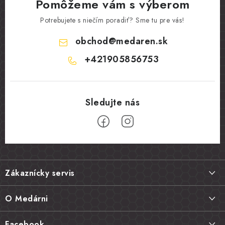
Pomôžeme vám s výberom
Potrebujete s niečím poradiť? Sme tu pre vás!
obchod
@
medaren.sk
+421905856753
Z
á
Zákaznícky servis
p
ä
Doprava a platba
O Medárni
t
Vrátenie tovaru, výmena a reklamácie
i
Kontakt
Facebook