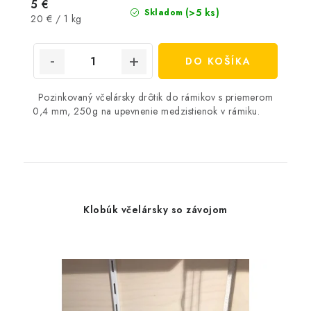
5 €
(>5 ks)
Skladom
Jednotková
20 € / 1 kg
cena:
DO KOŠÍKA
Pozinkovaný včelársky drôtik do rámikov s priemerom
0,4 mm, 250g na upevnenie medzistienok v rámiku.
Klobúk včelársky so závojom