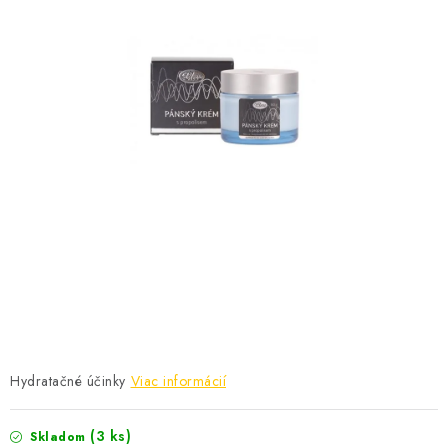
MEDOVINA
MEDOVÉ DARČEKOVÉ SETY
VÝROBKY Z VOSKU
DOPLNKY KU VČELÍM PRODUKTOM
MEDOVÉ CUKROVINKY
SLUŽBY VČELÁRA
DARČEKOVÝ POUKAZ
VČELÁRSKE POTREBY
Hydratačné účinky
Viac informácií
LITERATÚRA - KNIHY
(3 ks)
Skladom