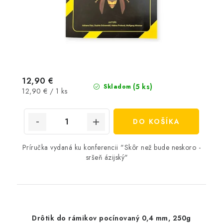
12,90 €
(5 ks)
Skladom
Jednotková
12,90 € / 1 ks
cena:
DO KOŠÍKA
Príručka vydaná ku konferencii "Skôr než bude neskoro -
sršeň ázijský"
Drôtik do rámikov pocínovaný 0,4 mm, 250g