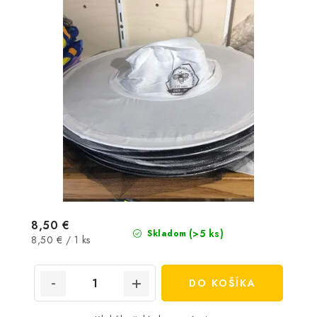
8,50 €
(>5 ks)
Skladom
Jednotková
8,50 € / 1 ks
cena:
DO KOŠÍKA