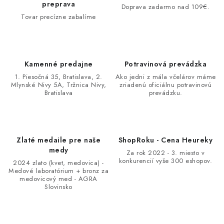
preprava
Doprava zadarmo nad 109€.
Tovar precízne zabalíme
Kamenné predajne
Potravinová prevádzka
1. Piesočná 35, Bratislava, 2.
Ako jedni z mála včelárov máme
Mlynské Nivy 5A, Tržnica Nivy,
zriadenú oficiálnu potravinovú
Bratislava
prevádzku.
Zlaté medaile pre naše
ShopRoku - Cena Heureky
medy
Za rok 2022 - 3. miesto v
konkurencií vyše 300 eshopov.
2024 zlato (kvet, medovica) -
Medové laboratórium + bronz za
medovicový med - AGRA
Slovinsko