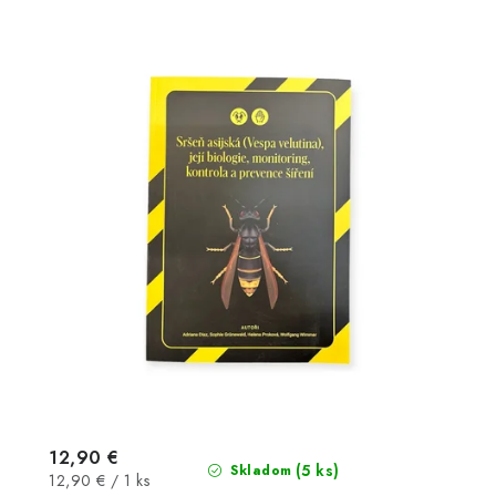
12,90 €
(5 ks)
Skladom
Jednotková
12,90 € / 1 ks