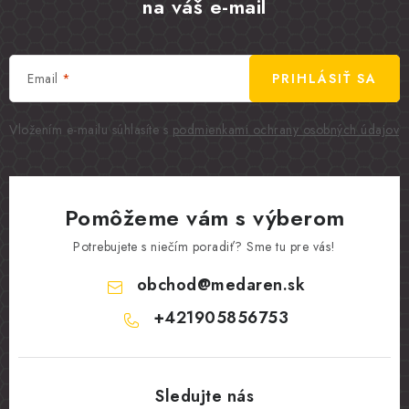
na váš e-mail
Email
PRIHLÁSIŤ SA
Vložením e-mailu súhlasíte s
podmienkami ochrany osobných údajov
Pomôžeme vám s výberom
Potrebujete s niečím poradiť? Sme tu pre vás!
obchod
@
medaren.sk
+421905856753