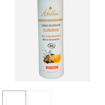
MEDOVINA
MEDOVÉ DARČEKOVÉ SETY
VÝROBKY Z VOSKU
DOPLNKY KU VČELÍM PRODUKTOM
MEDOVÉ CUKROVINKY
SLUŽBY VČELÁRA
DARČEKOVÝ POUKAZ
VČELÁRSKE POTREBY
LITERATÚRA - KNIHY