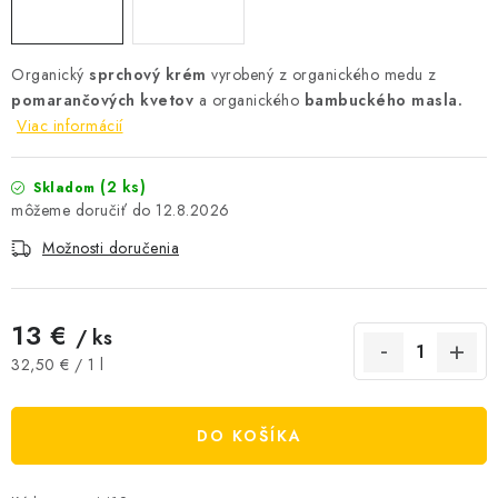
AKCIE A ZĽAVY
Organický
sprchový krém
vyrobený z organického medu z
NOVINKY
pomarančových kvetov
a organického
bambuckého masla.
Viac informácií
ČOKOLÁDA
(2 ks)
Skladom
VÝŽIVOVÉ DOPLNKY
12.8.2026
Možnosti doručenia
Kamenná predajňa
Náš príbeh
Články
Napísali o nás
Kontakty
Doprava a platba
Najčastejšie otázky FAQ
13 €
Fotogaléria
Obchodné podmienky
/ ks
Jednotková cena:
Ochrana osobných údajov
32,50 € / 1 l
Vrátenie tovaru, výmena a reklamácie
Veľkoobchod
DO KOŠÍKA