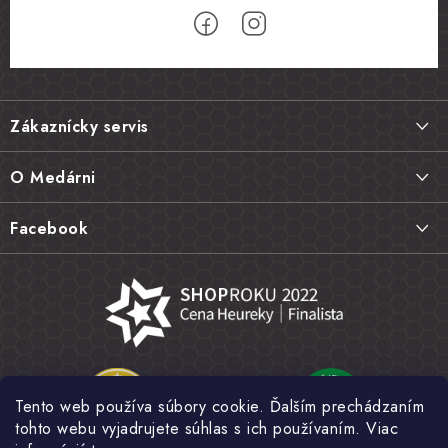
Z
á
Zákaznícky servis
p
ä
Doprava a platba
O Medárni
t
Vrátenie tovaru, výmena a reklamácie
i
Kontakt
Facebook
e
Najčastejšie otázky FAQ
Náš príbeh
Hodnotenie obchodu
Kamenná predajňa
Obchodné podmienky
Články
Ochrana osobných údajov
Napísali o nás
Veľkoobchod
Tento web používa súbory cookie. Ďalším prechádzaním
Fotogaléria
tohto webu vyjadrujete súhlas s ich používaním. Viac
Novinky