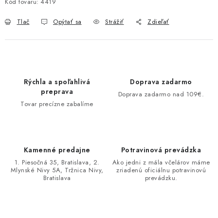
Kód tovaru:
4419
Tlač
Opýtať sa
Strážiť
Zdieľať
Rýchla a spoľahlivá
Doprava zadarmo
preprava
Doprava zadarmo nad 109€.
Tovar precízne zabalíme
Kamenné predajne
Potravinová prevádzka
1. Piesočná 35, Bratislava, 2.
Ako jedni z mála včelárov máme
Mlynské Nivy 5A, Tržnica Nivy,
zriadenú oficiálnu potravinovú
Bratislava
prevádzku.