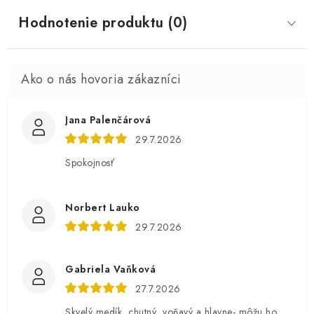
Hodnotenie produktu (0)
Jana Palenčárová
29.7.2026
Spokojnosť
Norbert Lauko
29.7.2026
Gabriela Vaňková
27.7.2026
Skvelý medík, chutný, voňavý a hlavne- môžu ho