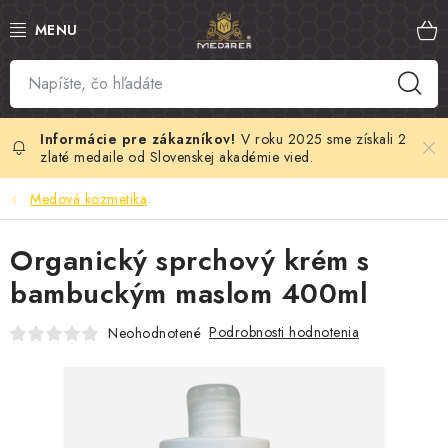
Prejsť
na
obsah
SLOVENSKÝ MED
MANUKA MED
V roku 2025 sme získali 2
zlaté medaile od Slovenskej akadémie vied.
VČELÍ PEĽ
Medová kozmetika
PROPOLIS
Organický sprchový krém s
bambuckým maslom 400ml
MATERSKÁ KAŠIČKA
Podrobnosti hodnotenia
Neohodnotené
VČELÍ JED
MEDOVÁ KOZMETIKA