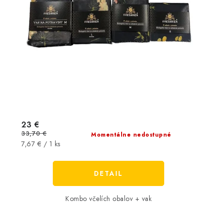
23 €
33,70 €
Momentálne nedostupné
Jednotková
7,67 € / 1 ks
cena:
DETAIL
Kombo včelích obalov + vak