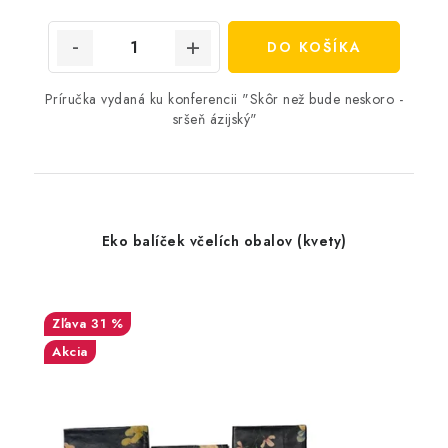
cena:
DO KOŠÍKA
Príručka vydaná ku konferencii "Skôr než bude neskoro -
sršeň ázijský"
Eko balíček včelích obalov (kvety)
31 %
Akcia