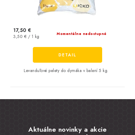
17,50 €
Momentálne nedostupné
Jednotková
3,50 € / 1 kg
cena:
DETAIL
Levanduľové pelety do dymáka v balení 5 kg.
Aktuálne novinky a akcie