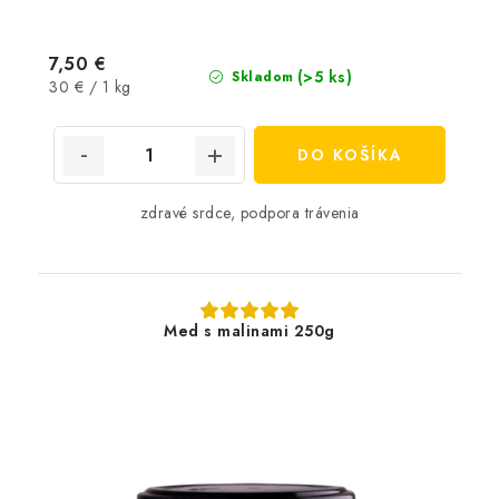
7,50 €
(>5 ks)
Skladom
Jednotková
30 € / 1 kg
cena:
DO KOŠÍKA
zdravé srdce, podpora trávenia
Med s malinami 250g