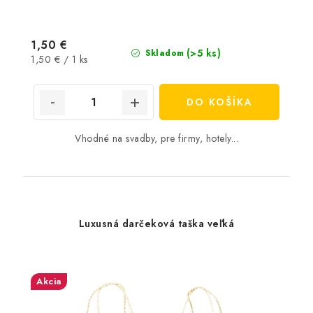
1,50 €
(>5 ks)
Skladom
Jednotková
1,50 € / 1 ks
cena:
DO KOŠÍKA
Vhodné na svadby, pre firmy, hotely...
Luxusná darčeková taška veľká
Akcia