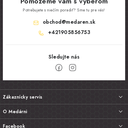
Pomôžeme vám s výberom
Potrebujete s niečím poradiť? Sme tu pre vás!
obchod
@
medaren.sk
+421905856753
Z
á
Zákaznícky servis
p
ä
Doprava a platba
O Medárni
t
Vrátenie tovaru, výmena a reklamácie
i
Kontakt
Facebook