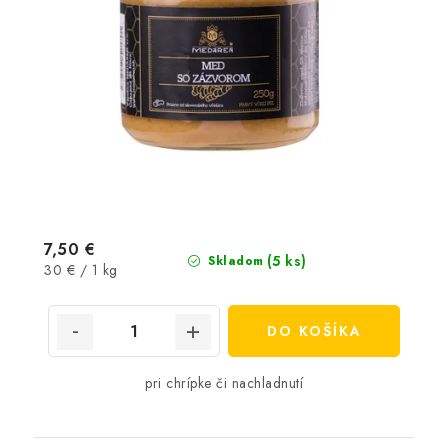
7,50 €
(5 ks)
Skladom
Jednotková
30 € / 1 kg
cena:
DO KOŠÍKA
pri chrípke či nachladnutí