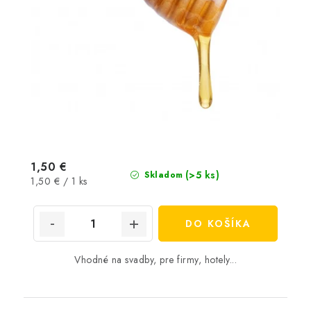
1,50 €
(>5 ks)
Skladom
Jednotková
1,50 € / 1 ks
cena:
DO KOŠÍKA
Vhodné na svadby, pre firmy, hotely...