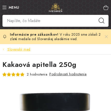
Prejsť
na
obsah
SLOVENSKÝ MED
MANUKA MED
V roku 2025 sme získali 2
zlaté medaile od Slovenskej akadémie vied.
VČELÍ PEĽ
Slovenský med
PROPOLIS
Kakaová apitella 250g
MATERSKÁ KAŠIČKA
Podrobnosti hodnotenia
2 hodnotenia
VČELÍ JED
MEDOVÁ KOZMETIKA