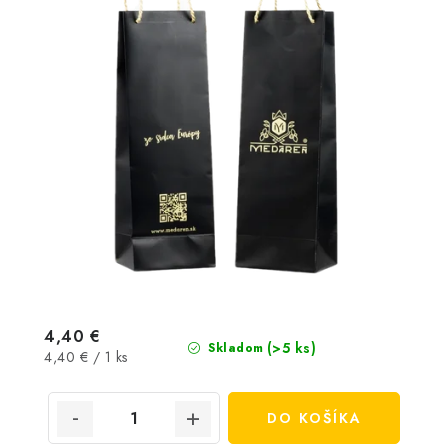
4,40 €
(>5 ks)
Skladom
Jednotková
4,40 € / 1 ks
cena:
DO KOŠÍKA