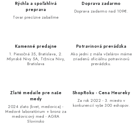
Rýchla a spoľahlivá
Doprava zadarmo
preprava
Doprava zadarmo nad 109€.
Tovar precízne zabalíme
Kamenné predajne
Potravinová prevádzka
1. Piesočná 35, Bratislava, 2.
Ako jedni z mála včelárov máme
Mlynské Nivy 5A, Tržnica Nivy,
zriadenú oficiálnu potravinovú
Bratislava
prevádzku.
Zlaté medaile pre naše
ShopRoku - Cena Heureky
medy
Za rok 2022 - 3. miesto v
konkurencií vyše 300 eshopov.
2024 zlato (kvet, medovica) -
Medové laboratórium + bronz za
medovicový med - AGRA
Slovinsko