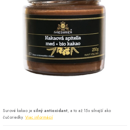
MEDOVINA
MEDOVÉ DARČEKOVÉ SETY
VÝROBKY Z VOSKU
DOPLNKY KU VČELÍM PRODUKTOM
MEDOVÉ CUKROVINKY
SLUŽBY VČELÁRA
DARČEKOVÝ POUKAZ
VČELÁRSKE POTREBY
Surové kakao je
silný antioxidant
, a to až 15x silnejší ako
čučoriedky.
Viac informácií
LITERATÚRA - KNIHY