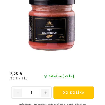
7,50 €
(>5 ks)
Skladom
Jednotková
30 € / 1 kg
cena:
DO KOŠÍKA
zdrojom vitamínov, minerálov a antioxidantov