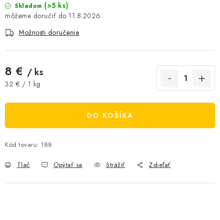
(>5 ks)
Skladom
AKCIE A ZĽAVY
11.8.2026
Možnosti doručenia
NOVINKY
ČOKOLÁDA
8 €
/ ks
Jednotková cena:
32 € / 1 kg
VÝŽIVOVÉ DOPLNKY
Kamenná predajňa
Náš príbeh
Články
Napísali o nás
DO KOŠÍKA
Kontakty
Doprava a platba
Najčastejšie otázky FAQ
Kód tovaru:
188
Fotogaléria
Obchodné podmienky
Ochrana osobných údajov
Tlač
Opýtať sa
Strážiť
Zdieľať
Vrátenie tovaru, výmena a reklamácie
Veľkoobchod