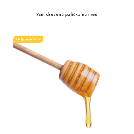
7cm drevená palička na med
Odporúčame