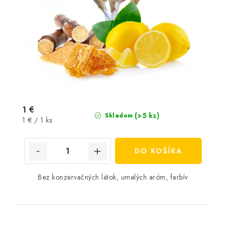
1 €
(>5 ks)
Skladom
Jednotková
1 € / 1 ks
cena:
DO KOŠÍKA
Bez konzervačných látok, umelých aróm, farbív