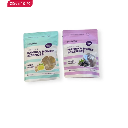
MEDOVINA
10 %
MEDOVÉ DARČEKOVÉ SETY
VÝROBKY Z VOSKU
DOPLNKY KU VČELÍM PRODUKTOM
MEDOVÉ CUKROVINKY
SLUŽBY VČELÁRA
DARČEKOVÝ POUKAZ
VČELÁRSKE POTREBY
LITERATÚRA - KNIHY