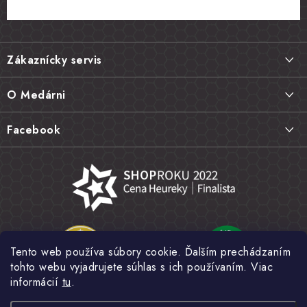
Z
á
Zákaznícky servis
p
ä
Doprava a platba
O Medárni
t
Vrátenie tovaru, výmena a reklamácie
i
Kontakt
Facebook
e
Najčastejšie otázky FAQ
Náš príbeh
Hodnotenie obchodu
Kamenná predajňa
Obchodné podmienky
Články
Ochrana osobných údajov
Napísali o nás
Veľkoobchod
Tento web používa súbory cookie. Ďalším prechádzaním
Fotogaléria
tohto webu vyjadrujete súhlas s ich používaním. Viac
Novinky
informácií
tu
.