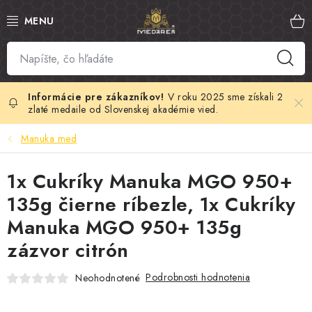
Prejsť
na
obsah
SLOVENSKÝ MED
MANUKA MED
V roku 2025 sme získali 2
zlaté medaile od Slovenskej akadémie vied.
VČELÍ PEĽ
Manuka med
PROPOLIS
1x Cukríky Manuka MGO 950+
135g čierne ríbezle, 1x Cukríky
MATERSKÁ KAŠIČKA
Manuka MGO 950+ 135g
VČELÍ JED
zázvor citrón
MEDOVÁ KOZMETIKA
Podrobnosti hodnotenia
Neohodnotené