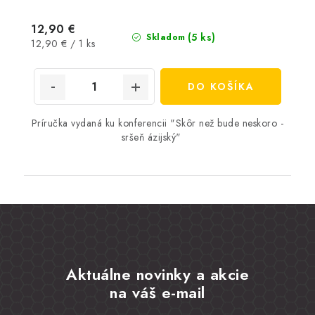
12,90 €
(5 ks)
Skladom
Jednotková
12,90 € / 1 ks
cena:
DO KOŠÍKA
Príručka vydaná ku konferencii "Skôr než bude neskoro -
sršeň ázijský"
Aktuálne novinky a akcie
na váš e-mail