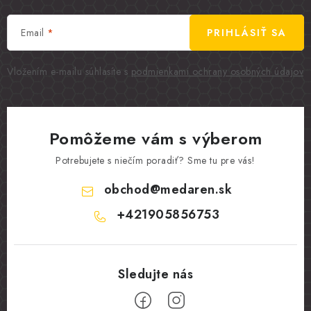
Email
PRIHLÁSIŤ SA
Vložením e-mailu súhlasíte s
podmienkami ochrany osobných údajov
Pomôžeme vám s výberom
Potrebujete s niečím poradiť? Sme tu pre vás!
obchod
@
medaren.sk
+421905856753