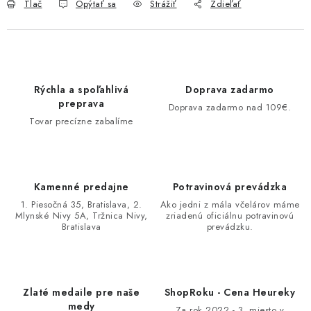
Tlač
Opýtať sa
Strážiť
Zdieľať
Rýchla a spoľahlivá
Doprava zadarmo
preprava
Doprava zadarmo nad 109€.
Tovar precízne zabalíme
Kamenné predajne
Potravinová prevádzka
1. Piesočná 35, Bratislava, 2.
Ako jedni z mála včelárov máme
Mlynské Nivy 5A, Tržnica Nivy,
zriadenú oficiálnu potravinovú
Bratislava
prevádzku.
Zlaté medaile pre naše
ShopRoku - Cena Heureky
medy
Za rok 2022 - 3. miesto v