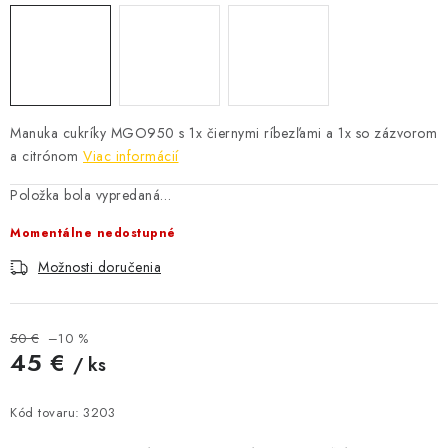
AKCIE A ZĽAVY
NOVINKY
ČOKOLÁDA
Manuka cukríky MGO950 s 1x čiernymi ríbezľami a 1x so zázvorom
a citrónom
Viac informácií
VÝŽIVOVÉ DOPLNKY
Položka bola vypredaná…
Momentálne nedostupné
Kamenná predajňa
Náš príbeh
Články
Napísali o nás
Kontakty
Doprava a platba
Najčastejšie otázky FAQ
Možnosti doručenia
Fotogaléria
Obchodné podmienky
Ochrana osobných údajov
50 €
–10 %
45 €
Vrátenie tovaru, výmena a reklamácie
Veľkoobchod
/ ks
Jednotková cena:
Kód tovaru:
3203