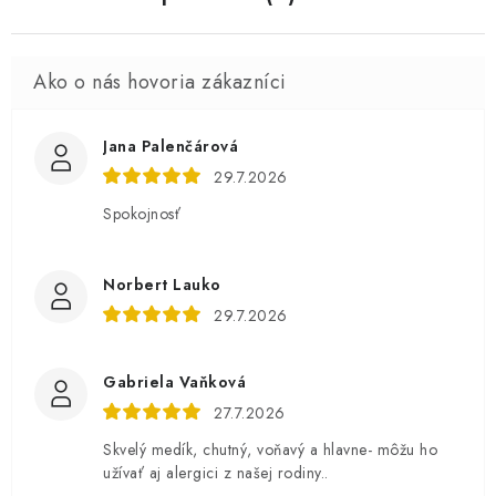
Jana Palenčárová
29.7.2026
Spokojnosť
Norbert Lauko
29.7.2026
Gabriela Vaňková
27.7.2026
Skvelý medík, chutný, voňavý a hlavne- môžu ho
užívať aj alergici z našej rodiny..