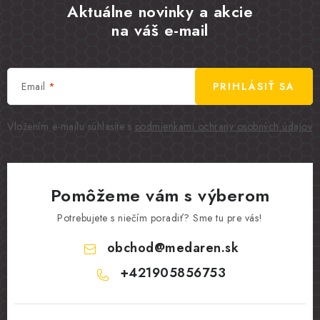
Aktuálne novinky a akcie
na váš e-mail
Email
PRIHLÁSIŤ SA
Vložením e-mailu súhlasíte s
podmienkami ochrany osobných údajov
Pomôžeme vám s výberom
Potrebujete s niečím poradiť? Sme tu pre vás!
obchod
@
medaren.sk
+421905856753