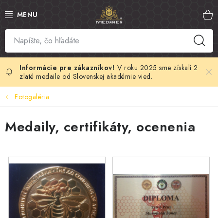
Prejsť
na
obsah
SLOVENSKÝ MED
MANUKA MED
V roku 2025 sme získali 2
zlaté medaile od Slovenskej akadémie vied.
VČELÍ PEĽ
Fotogaléria
PROPOLIS
Medaily, certifikáty, ocenenia
MATERSKÁ KAŠIČKA
VČELÍ JED
MEDOVÁ KOZMETIKA