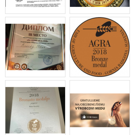
AKCIE A ZĽAVY
NOVINKY
ČOKOLÁDA
VÝŽIVOVÉ DOPLNKY
Kamenná predajňa
Náš príbeh
Články
Napísali o nás
Kontakty
Doprava a platba
Najčastejšie otázky FAQ
Fotogaléria
Obchodné podmienky
Ochrana osobných údajov
Vrátenie tovaru, výmena a reklamácie
Veľkoobchod