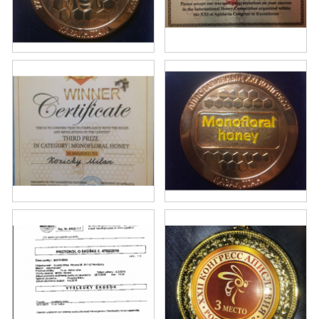
MEDOVINA
MEDOVÉ DARČEKOVÉ SETY
VÝROBKY Z VOSKU
DOPLNKY KU VČELÍM PRODUKTOM
MEDOVÉ CUKROVINKY
SLUŽBY VČELÁRA
DARČEKOVÝ POUKAZ
VČELÁRSKE POTREBY
LITERATÚRA - KNIHY