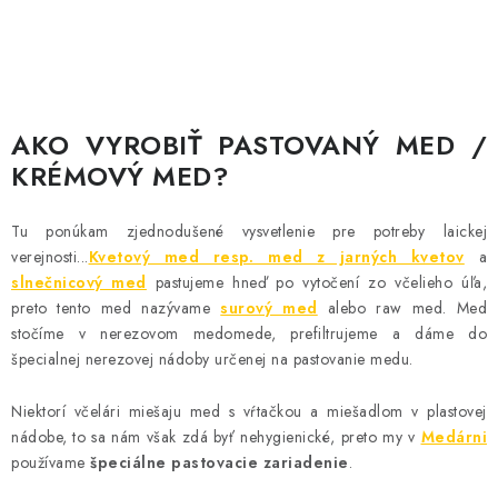
AKO VYROBIŤ PASTOVANÝ MED /
KRÉMOVÝ MED?
Tu ponúkam zjednodušené vysvetlenie pre potreby laickej
verejnosti...
Kvetový med resp. med z jarných kvetov
a
slnečnicový med
pastujeme hneď po vytočení zo včelieho úľa,
preto tento med nazývame
surový med
alebo raw med. Med
stočíme v nerezovom medomede, prefiltrujeme a dáme do
špecialnej nerezovej nádoby určenej na pastovanie medu.
Niektorí včelári miešaju med s vŕtačkou a miešadlom v plastovej
nádobe, to sa nám však zdá byť nehygienické, preto my v
Medárni
používame
špeciálne pastovacie zariadenie
.