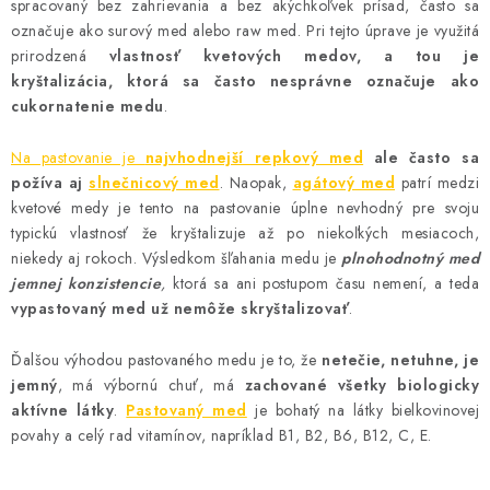
spracovaný bez zahrievania a bez akýchkoľvek prísad, často sa
AKCIE A ZĽAVY
označuje ako surový med alebo raw med. Pri tejto úprave je využitá
prirodzená
vlastnosť kvetových medov, a tou je
NOVINKY
kryštalizácia, ktorá sa často nesprávne označuje ako
cukornatenie medu
.
ČOKOLÁDA
Na pastovanie je
najvhodnejší repkový med
ale často sa
požíva aj
slnečnicový med
. Naopak,
agátový med
patrí medzi
VÝŽIVOVÉ DOPLNKY
kvetové medy je tento na pastovanie úplne nevhodný pre svoju
typickú vlastnosť že kryštalizuje až po niekoľkých mesiacoch,
Kamenná predajňa
Náš príbeh
Články
Napísali o nás
niekedy aj rokoch. Výsledkom šľahania medu je
plnohodnotný med
jemnej konzistencie
,
ktorá sa ani postupom času nemení, a teda
Kontakty
Doprava a platba
Najčastejšie otázky FAQ
vypastovaný med už nemôže skryštalizovať
.
Fotogaléria
Obchodné podmienky
Ochrana osobných údajov
Ďalšou výhodou pastovaného medu je to, že
netečie, netuhne, je
jemný
, má výbornú chuť, má
zachované všetky biologicky
Vrátenie tovaru, výmena a reklamácie
Veľkoobchod
aktívne látky
.
Pastovaný med
je bohatý na látky bielkovinovej
povahy a celý rad vitamínov, napríklad B1, B2, B6, B12, C, E.