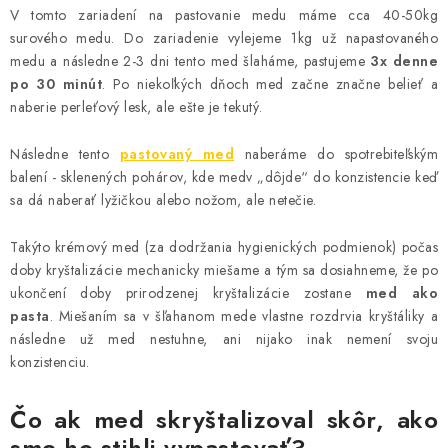
V tomto zariadení na pastovanie medu máme cca 40-50kg
surového medu. Do zariadenie vylejeme 1kg už napastovaného
medu a následne 2-3 dni tento med šlaháme, pastujeme
3x denne
po 30 minút
. Po niekoľkých dňoch med začne značne belieť a
naberie perleťový lesk, ale ešte je tekutý.
Následne tento
pastovaný med
naberáme do spotrebiteľským
balení - sklenených pohárov, kde medv „dôjde“ do konzistencie keď
sa dá naberať lyžičkou alebo nožom, ale netečie.
Takýto krémový med (za dodržania hygienických podmienok) počas
doby kryštalizácie mechanicky miešame a tým sa dosiahneme, že po
ukončení doby prirodzenej kryštalizácie zostane
med ako
pasta
. Miešaním sa v šľahanom mede vlastne rozdrvia kryštáliky a
následne už med nestuhne, ani nijako inak nemení svoju
konzistenciu.
Čo ak med skryštalizoval skôr, ako
sme ho stihli vypastovať?