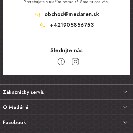
Potrebujete s niečím poradiť? Sme tu pre vás!
obchod
@
medaren.sk
+421905856753
Z
á
Zákaznícky servis
p
ä
Doprava a platba
O Medárni
t
Vrátenie tovaru, výmena a reklamácie
i
Kontakt
Facebook
e
Najčastejšie otázky FAQ
Náš príbeh