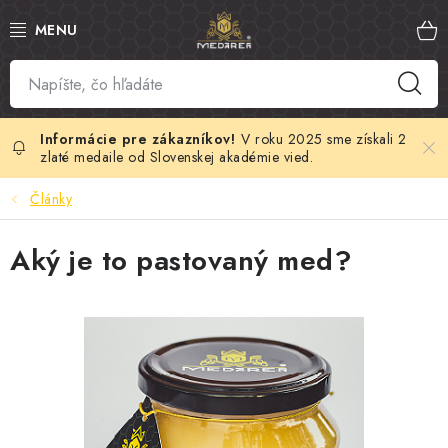
Prejsť
na
obsah
SLOVENSKÝ MED
MANUKA MED
V roku 2025 sme získali 2
zlaté medaile od Slovenskej akadémie vied.
VČELÍ PEĽ
Články
PROPOLIS
Aký je to pastovaný med?
MATERSKÁ KAŠIČKA
VČELÍ JED
MEDOVÁ KOZMETIKA