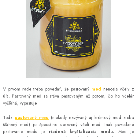
MEDOVINA
MEDOVÉ DARČEKOVÉ SETY
VÝROBKY Z VOSKU
DOPLNKY KU VČELÍM PRODUKTOM
MEDOVÉ CUKROVINKY
SLUŽBY VČELÁRA
V prvom rade treba povedať, že pastovaný
med
nenosia včely z
DARČEKOVÝ POUKAZ
úľa. Pastovaný med sa stáva pastovaným až potom, čo ho včelár
vyšľahá, vypastuje.
VČELÁRSKE POTREBY
Teda
pastovaný med
(niekedy nazývaný aj krémový med alebo
šľahaný med) je špeciálne upravený včelí med. Inak povedané
LITERATÚRA - KNIHY
pastovanie medu je
riadená kryštalizácia medu.
Med je