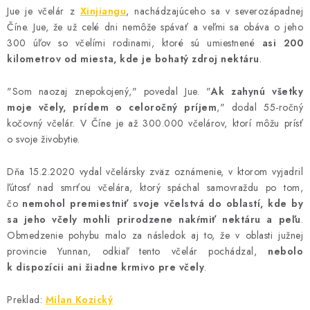
Jue je včelár z
Xinjiangu
, nachádzajúceho sa v severozápadnej
Číne. Jue, že už celé dni nemôže spávať a veľmi sa obáva o jeho
300 úľov so včelími rodinami, ktoré sú umiestnené
asi 200
kilometrov od miesta, kde je bohatý zdroj nektáru
.
"Som naozaj znepokojený," povedal Jue. "
Ak zahynú všetky
moje včely, prídem o celoročný príjem
," dodal 55-ročný
kočovný včelár. V Číne je až 300.000 včelárov, ktorí môžu prísť
o svoje živobytie.
Dňa 15.2.2020 vydal včelársky zväz oznámenie, v ktorom vyjadril
ľútosť nad smrťou včelára, ktorý spáchal samovraždu po tom,
čo
nemohol premiestniť svoje včelstvá do oblastí, kde by
sa jeho včely mohli prirodzene nakŕmiť nektáru a peľu
.
Obmedzenie pohybu malo za následok aj to, že v oblasti južnej
provincie Yunnan, odkiaľ tento včelár pochádzal,
nebolo
k dispozícii ani žiadne krmivo pre včely
.
Preklad:
Milan Kozický