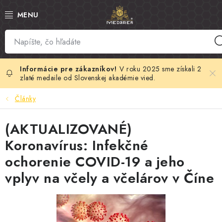
Prejsť
na
obsah
SLOVENSKÝ MED
MANUKA MED
V roku 2025 sme získali 2
zlaté medaile od Slovenskej akadémie vied.
VČELÍ PEĽ
Články
PROPOLIS
(AKTUALIZOVANÉ)
Koronavírus: Infekčné
MATERSKÁ KAŠIČKA
ochorenie COVID-19 a jeho
VČELÍ JED
vplyv na včely a včelárov v Číne
MEDOVÁ KOZMETIKA