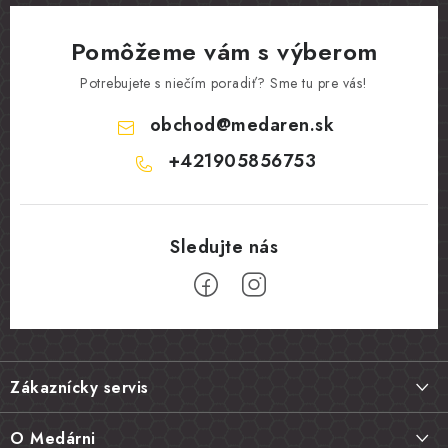
Pomôžeme vám s výberom
Potrebujete s niečím poradiť? Sme tu pre vás!
obchod
@
medaren.sk
+421905856753
Z
á
Zákaznícky servis
p
ä
Doprava a platba
O Medárni