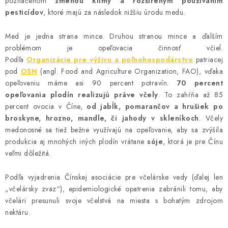
poznačenom
zmenou klímy a rozšíreným používaním
AKCIE A ZĽAVY
pesticídov
, ktoré majú za následok nižšiu úrodu medu.
Med je jedna strana mince. Druhou stranou mince a ďalším
NOVINKY
problémom je opeľovacia činnosť včiel.
Podľa
Organizácie pre výživu a poľnohospodárstvo
patriacej
ČOKOLÁDA
pod
OSN
(angl. Food and Agriculture Organization, FAO), vďaka
opeľovaniu máme asi 90 percent potravín.
70 percent
VÝŽIVOVÉ DOPLNKY
opeľovania plodín realizujú práve včely
. To zahŕňa až 85
percent ovocia v Číne,
od jabĺk, pomarančov a hrušiek po
broskyne, hrozno, mandle, či jahody v skleníkoch
. Včely
Kamenná predajňa
Náš príbeh
Články
Napísali o nás
medonosné sa tiež bežne využívajú na opeľovanie, aby sa zvýšila
Kontakty
Doprava a platba
Najčastejšie otázky FAQ
produkcia aj mnohých iných plodín vrátane
sóje
, ktorá je pre Čínu
Fotogaléria
Obchodné podmienky
Ochrana osobných údajov
veľmi dôležitá.
Vrátenie tovaru, výmena a reklamácie
Veľkoobchod
Podľa vyjadrenia Čínskej asociácie pre včelárske vedy (ďalej len
„včelársky zväz“), epidemiologické opatrenia zabránili tomu, aby
včelári presunuli svoje včelstvá na miesta s bohatým zdrojom
nektáru.