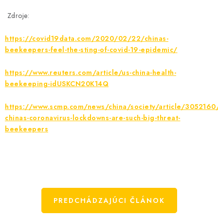
Zdroje:
https://covid19data.com/2020/02/22/chinas-
beekeepers-feel-the-sting-of-covid-19-epidemic/
https://www.reuters.com/article/us-china-health-
beekeeping-idUSKCN20K14Q
https://www.scmp.com/news/china/society/article/3052160
chinas-coronavirus-lockdowns-are-such-big-threat-
beekeepers
PREDCHÁDZAJÚCI ČLÁNOK