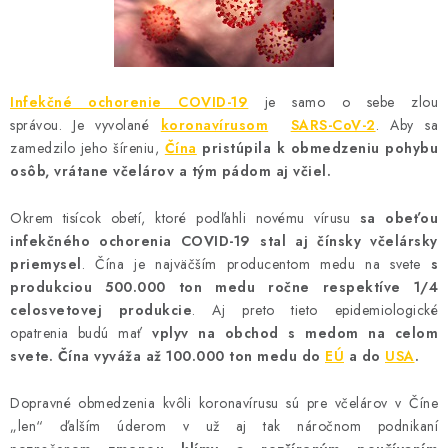
MEDOVINA
MEDOVÉ DARČEKOVÉ SETY
Infekčné ochorenie COVID-19
je samo o sebe zlou
VÝROBKY Z VOSKU
správou. Je vyvolané
koronavírusom
SARS-CoV-2
. Aby sa
zamedzilo jeho šíreniu,
Čína
pristúpila k obmedzeniu pohybu
DOPLNKY KU VČELÍM PRODUKTOM
osôb, vrátane včelárov a tým pádom aj včiel.
MEDOVÉ CUKROVINKY
Okrem tisícok obetí, ktoré podľahli novému vírusu
sa obeťou
infekčného ochorenia COVID-19 stal aj čínsky včelársky
SLUŽBY VČELÁRA
priemysel
. Čína je najväčším producentom medu na svete
s
produkciou 500.000 ton medu ročne respektíve 1/4
celosvetovej produkcie
. Aj preto tieto epidemiologické
DARČEKOVÝ POUKAZ
opatrenia budú mať
vplyv na obchod s medom na celom
svete. Čína vyváža až 100.000 ton medu do
EÚ
a do
USA
.
VČELÁRSKE POTREBY
Dopravné obmedzenia kvôli koronavírusu sú pre včelárov v Číne
LITERATÚRA - KNIHY
„len“ ďalším úderom v už aj tak náročnom podnikaní