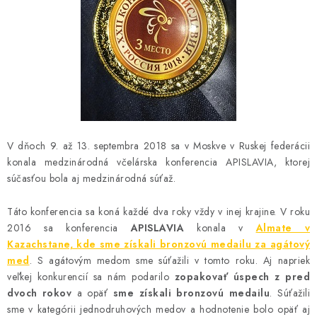
MEDOVINA
MEDOVÉ DARČEKOVÉ SETY
VÝROBKY Z VOSKU
DOPLNKY KU VČELÍM PRODUKTOM
V dňoch 9. až 13. septembra 2018 sa v Moskve v Ruskej federácii
MEDOVÉ CUKROVINKY
konala medzinárodná včelárska konferencia APISLAVIA, ktorej
súčasťou bola aj medzinárodná súťaž.
SLUŽBY VČELÁRA
Táto konferencia sa koná každé dva roky vždy v inej krajine. V roku
DARČEKOVÝ POUKAZ
2016 sa konferencia
APISLAVIA
konala v
Almate v
Kazachstane, kde sme získali bronzovú medailu za agátový
VČELÁRSKE POTREBY
med
. S agátovým medom sme súťažili v tomto roku. Aj napriek
veľkej konkurencií sa nám podarilo
zopakovať úspech z pred
dvoch rokov
a opäť
sme získali bronzovú medailu
. Súťažili
LITERATÚRA - KNIHY
sme v kategórii jednodruhových medov a hodnotenie bolo opäť aj