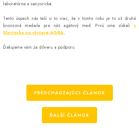
laboratórne a senzorické.
AKCIE A ZĽAVY
Tento úspech nás teší o to viac, že v tomto roku je to už druhá
NOVINKY
bronzová medaila pre náš agátový med. Prvú sme získali
v
Slovinsku na výstave AGRA.
ČOKOLÁDA
Ďakujeme vám za dôveru a podporu.
VÝŽIVOVÉ DOPLNKY
Kamenná predajňa
Náš príbeh
Články
Napísali o nás
Kontakty
Doprava a platba
Najčastejšie otázky FAQ
Fotogaléria
Obchodné podmienky
PREDCHÁDZAJÚCI ČLÁNOK
Ochrana osobných údajov
Vrátenie tovaru, výmena a reklamácie
Veľkoobchod
ĎALŠÍ ČLÁNOK