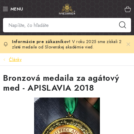
Prejsť
na
obsah
SLOVENSKÝ MED
MANUKA MED
V roku 2025 sme získali 2
zlaté medaile od Slovenskej akadémie vied.
VČELÍ PEĽ
Články
PROPOLIS
Bronzová medaila za agátový
med - APISLAVIA 2018
MATERSKÁ KAŠIČKA
VČELÍ JED
MEDOVÁ KOZMETIKA