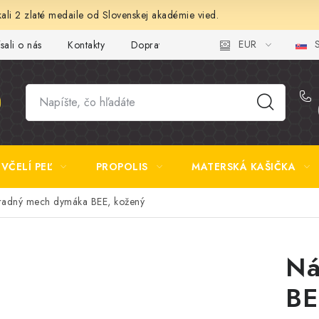
ali 2 zlaté medaile od Slovenskej akadémie vied.
EUR
S
sali o nás
Kontakty
Doprava a platba
Najčastejšie otázk
VČELÍ PEĽ
PROPOLIS
MATERSKÁ KAŠIČKA
adný mech dymáka BEE, kožený
Ná
BE