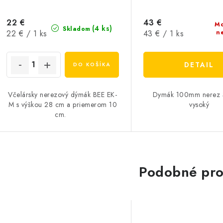
22 €
43 €
Mo
(4 ks)
Skladom
Jednotková
Jednotková
22 € / 1 ks
43 € / 1 ks
n
cena:
cena:
DETAIL
DO KOŠÍKA
Včelársky nerezový dýmák BEE EK-
Dymák 100mm nerez
M s výškou 28 cm a priemerom 10
vysoký
cm.
Podobné pro