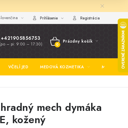
lovenčina
y FAQ
Fotogaléria
Obchodné podmienky
Ochrana osobn
Prihlásenie
Registrácia
+421905856753
Prázdny košík
(po – pi: 9:00 – 17:30)
NÁKUPNÝ
KOŠÍK
VČELÍ JED
MEDOVÁ KOZMETIKA
MEDOVINA
hradný mech dymáka
E, kožený