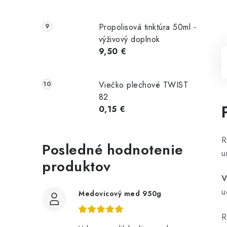
Propolisová tinktúra 50ml -
výživový doplnok
9,50 €
Viečko plechové TWIST
82
0,15 €
R
Posledné hodnotenie
u
produktov
V
u
Medovicový med 950g
R