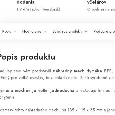
dodania
včelárov
1,9 dňa (Zdroj Heureka.sk)
O včely sa stará
Popis
Hodnotenie
Súvisiace produkty
Podobné pro
Popis produktu
adi by sme vám predstavili
náhradný mech dymáka
BEE, 
rčený pre veľké dymáky, bez ohľadu na to, či sú vyrobené z 
ýmena mechov je veľmi jednoduchá
a vyžaduje len odmo
chytenia.
ozmery tohto náhradného mechu sú 185 x 115 x 35 mm a jeho