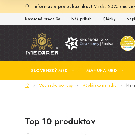
Prejsť
V roku 2025 sme získ
na
obsah
Kamenná predajňa
Náš príbeh
Články
Napí
SLOVENSKÝ MED
MANUKA MED
Domov
Včelárske potreby
Včelárske náradie
Náhr
B
Top 10 produktov
o