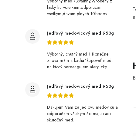
Vyborny medik,kvalitny,vyrobeny z
lasky ku vcielkam,odporucam
T
vsetkym,davam plnych 10bodov
n
Jedľový medovicový med 950g
Výborný, chutný med!! Konečne
znova mám z kadiaľ kupovať med,
na ktorý nereaagujem alergicky...
B
Jedľový medovicový med 950g
Dakujem Vam za Jedlovu medovicu a
odporučam všetkym čo maju radi
skutočný med.