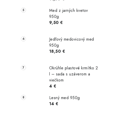
Med z jarných kvetov
950g
9,50 €
Jedľový medovicový med
950g
18,50 €
Okrúhle plastové krmítko 2
l – sada s uzáverom a
viečkom
4 €
Lesný med 950g
14 €