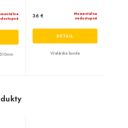
Momentálne
mentálne
36 €
nedostupné
edostupné
DETAIL
Včelárska bunda
 310mm
dukty