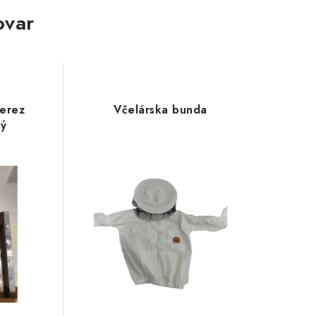
ovar
erez
Včelárska bunda
ý