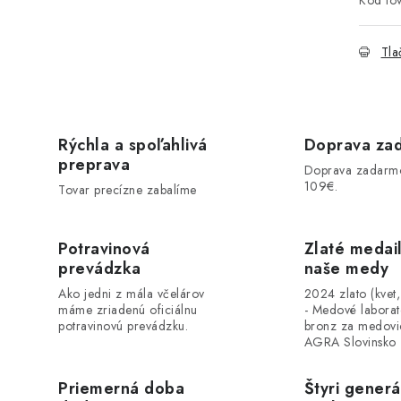
Kód tov
Tla
Rýchla a spoľahlivá
Doprava za
preprava
Doprava zadarm
109€.
Tovar precízne zabalíme
Potravinová
Zlaté medai
prevádzka
naše medy
Ako jedni z mála včelárov
2024 zlato (kvet
máme zriadenú oficiálnu
- Medové labora
potravinovú prevádzku.
bronz za medovi
AGRA Slovinsko
Priemerná doba
Štyri generá