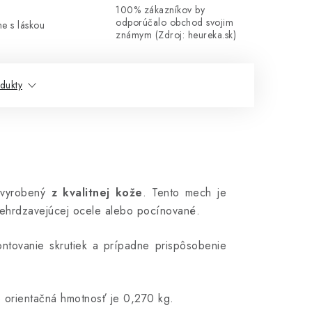
100% zákazníkov by
odporúčalo obchod svojim
me s láskou
známym (Zdroj: heureka.sk)
dukty
vyrobený
z kvalitnej kože
. Tento mech je
nehrdzavejúcej ocele alebo pocínované.
ntovanie skrutiek a prípadne prispôsobenie
 orientačná hmotnosť je 0,270 kg.