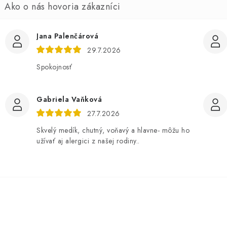
Jana Palenčárová
29.7.2026
Spokojnosť
Gabriela Vaňková
27.7.2026
Skvelý medík, chutný, voňavý a hlavne- môžu ho
užívať aj alergici z našej rodiny..