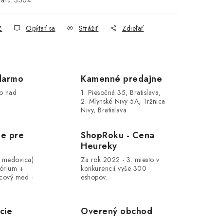
aru:
3564
č
Opýtať sa
Strážiť
Zdieľať
darmo
Kamenné predajne
o nad
1. Piesočná 35, Bratislava,
2. Mlynské Nivy 5A, Tržnica
Nivy, Bratislava
le pre
ShopRoku - Cena
Heureky
, medovica)
Za rok 2022 - 3. miesto v
tórium +
konkurencií vyše 300
cový med -
eshopov.
cie
Overený obchod