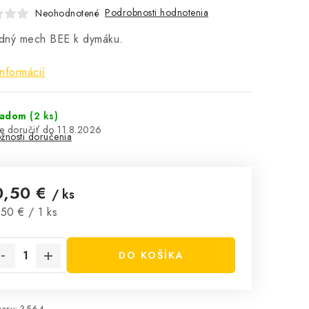
Podrobnosti hodnotenia
Neohodnotené
dný mech BEE k dymáku.
informácií
ladom
(2 ks)
11.8.2026
žnosti doručenia
0,50 €
/ ks
notková cena:
50 € / 1 ks
DO KOŠÍKA