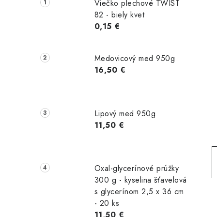
č
Viečko plechové TWIST
n
82 - biely kvet
0,15 €
ý
p
Medovicový med 950g
a
16,50 €
n
e
Lipový med 950g
l
11,50 €
Oxal-glycerínové prúžky
300 g - kyselina šťavelová
s glycerínom 2,5 x 36 cm
- 20 ks
11,50 €