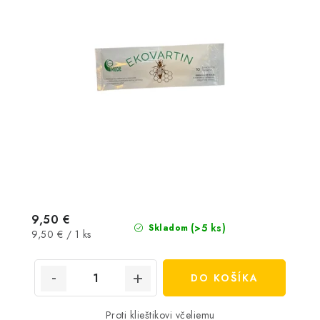
9,50 €
(>5 ks)
Skladom
Jednotková
9,50 € / 1 ks
cena:
DO KOŠÍKA
Proti klieštikovi včeliemu