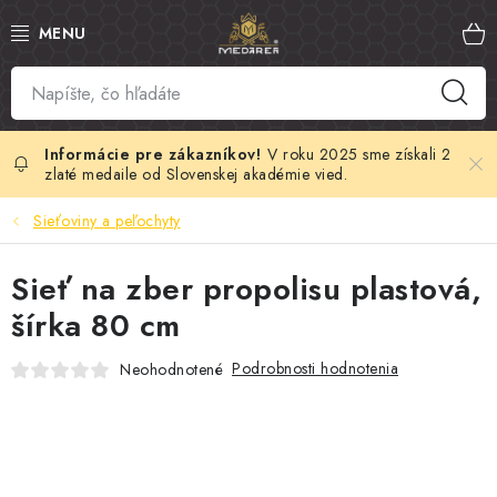
Prejsť
na
obsah
SLOVENSKÝ MED
MANUKA MED
V roku 2025 sme získali 2
zlaté medaile od Slovenskej akadémie vied.
VČELÍ PEĽ
Sieťoviny a peľochyty
PROPOLIS
Sieť na zber propolisu plastová,
šírka 80 cm
MATERSKÁ KAŠIČKA
Podrobnosti hodnotenia
Neohodnotené
VČELÍ JED
MEDOVÁ KOZMETIKA