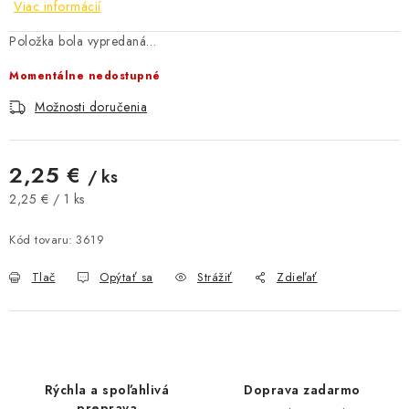
Viac informácií
AKCIE A ZĽAVY
Položka bola vypredaná…
NOVINKY
Momentálne nedostupné
Možnosti doručenia
ČOKOLÁDA
VÝŽIVOVÉ DOPLNKY
2,25 €
/ ks
Jednotková cena:
2,25 € / 1 ks
Kamenná predajňa
Náš príbeh
Články
Napísali o nás
Kód tovaru:
3619
Kontakty
Doprava a platba
Najčastejšie otázky FAQ
Fotogaléria
Obchodné podmienky
Tlač
Opýtať sa
Strážiť
Zdieľať
Ochrana osobných údajov
Vrátenie tovaru, výmena a reklamácie
Veľkoobchod
Rýchla a spoľahlivá
Doprava zadarmo
preprava