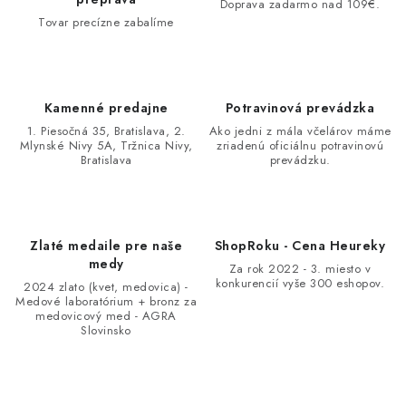
Doprava zadarmo nad 109€.
Tovar precízne zabalíme
Kamenné predajne
Potravinová prevádzka
1. Piesočná 35, Bratislava, 2.
Ako jedni z mála včelárov máme
Mlynské Nivy 5A, Tržnica Nivy,
zriadenú oficiálnu potravinovú
Bratislava
prevádzku.
Zlaté medaile pre naše
ShopRoku - Cena Heureky
medy
Za rok 2022 - 3. miesto v
konkurencií vyše 300 eshopov.
2024 zlato (kvet, medovica) -
Medové laboratórium + bronz za
medovicový med - AGRA
Slovinsko