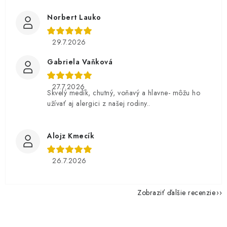
Norbert Lauko
29.7.2026
Gabriela Vaňková
27.7.2026
Skvelý medík, chutný, voňavý a hlavne- môžu ho
užívať aj alergici z našej rodiny..
Alojz Kmecík
26.7.2026
Zobraziť ďalšie recenzie