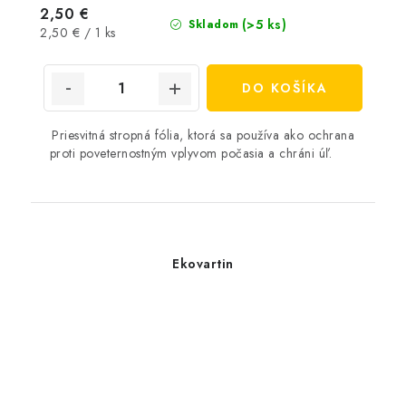
2,50 €
(>5 ks)
Skladom
Jednotková
2,50 € / 1 ks
cena:
DO KOŠÍKA
Priesvitná stropná fólia, ktorá sa používa ako ochrana
proti poveternostným vplyvom počasia a chráni úľ.
Ekovartin