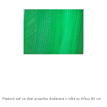
MEDOVINA
MEDOVÉ DARČEKOVÉ SETY
VÝROBKY Z VOSKU
DOPLNKY KU VČELÍM PRODUKTOM
MEDOVÉ CUKROVINKY
SLUŽBY VČELÁRA
DARČEKOVÝ POUKAZ
VČELÁRSKE POTREBY
Plastová sieť na zber propolisu dodávaná v rolke so šírkou 80 cm.
LITERATÚRA - KNIHY