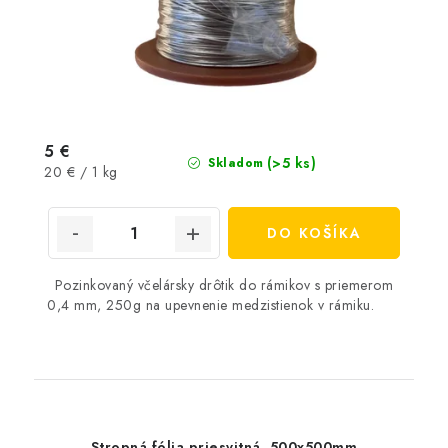
5 €
(>5 ks)
Skladom
Jednotková
20 € / 1 kg
cena:
DO KOŠÍKA
Pozinkovaný včelársky drôtik do rámikov s priemerom
0,4 mm, 250g na upevnenie medzistienok v rámiku.
Stropná fólia priesvitná, 500x500mm