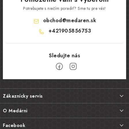
Potrebujete s niečím poradiť? Sme tu pre vás!
obchod
@
medaren.sk
+421905856753
Z
á
Zákaznícky servis
p
ä
Doprava a platba
O Medárni
t
Vrátenie tovaru, výmena a reklamácie
i
Kontakt
Facebook
Najčastejšie otázky FAQ