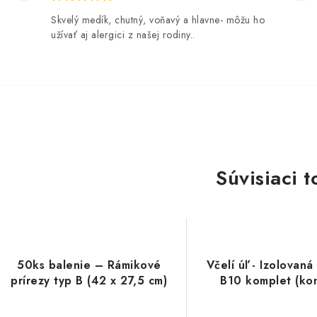
Skvelý medík, chutný, voňavý a hlavne- môžu ho
užívať aj alergici z našej rodiny..
Súvisiaci t
50ks balenie – Rámikové
Včelí úľ - Izolovaná
prírezy typ B (42 x 27,5 cm)
B10 komplet (ko