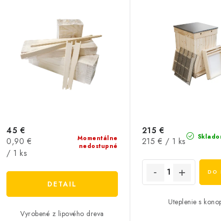
45 €
215 €
Sklado
Momentálne
Jednotková
Jednotková
0,90 €
215 € / 1 ks
nedostupné
cena:
cena:
/ 1 ks
DO 
DETAIL
Uteplenie s kono
Vyrobené z lipového dreva