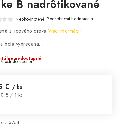
zke B nadrôtikované
Podrobnosti hodnotenia
Neohodnotené
ené z lipového dreva
Viac informácií
ka bola vypredaná…
tálne nedostupné
žnosti doručenia
5 €
/ ks
notková cena:
0 € / 1 ks
aru:
5/64