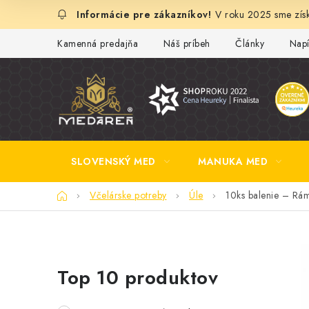
Prejsť
V roku 2025 sme získ
na
obsah
Kamenná predajňa
Náš príbeh
Články
Napí
SLOVENSKÝ MED
MANUKA MED
Domov
Včelárske potreby
Úle
10ks balenie – Rám
B
Top 10 produktov
o