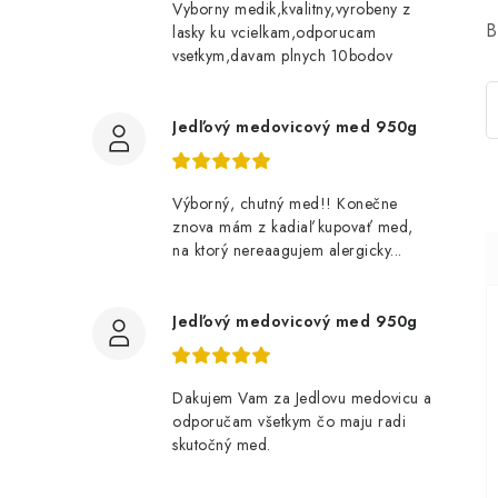
Vyborny medik,kvalitny,vyrobeny z
B
lasky ku vcielkam,odporucam
vsetkym,davam plnych 10bodov
Jedľový medovicový med 950g
Výborný, chutný med!! Konečne
znova mám z kadiaľ kupovať med,
na ktorý nereaagujem alergicky...
Jedľový medovicový med 950g
Dakujem Vam za Jedlovu medovicu a
odporučam všetkym čo maju radi
skutočný med.