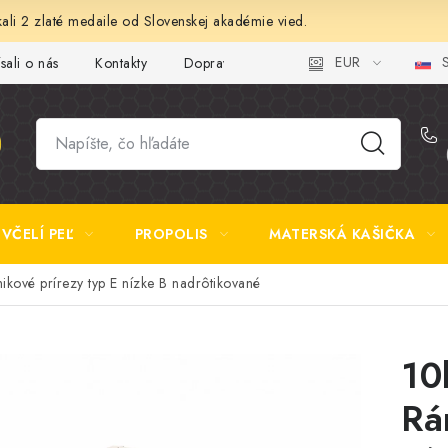
ali 2 zlaté medaile od Slovenskej akadémie vied.
EUR
S
sali o nás
Kontakty
Doprava a platba
Najčastejšie otázk
VČELÍ PEĽ
PROPOLIS
MATERSKÁ KAŠIČKA
ikové prírezy typ E nízke B nadrôtikované
10
Rá