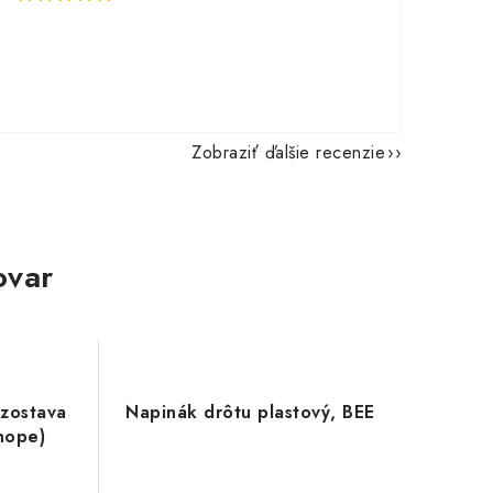
Zobraziť ďalšie recenzie
ovar
 zostava
Napinák drôtu plastový, BEE
nope)