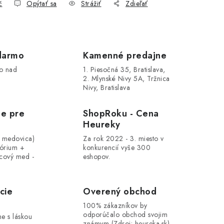
č
Opýtať sa
Strážiť
Zdieľať
darmo
Kamenné predajne
o nad
1. Piesočná 35, Bratislava,
2. Mlynské Nivy 5A, Tržnica
Nivy, Bratislava
le pre
ShopRoku - Cena
Heureky
, medovica)
Za rok 2022 - 3. miesto v
tórium +
konkurencií vyše 300
cový med -
eshopov.
cie
Overený obchod
100% zákazníkov by
odporúčalo obchod svojim
me s láskou
známym (Zdroj: heureka.sk)