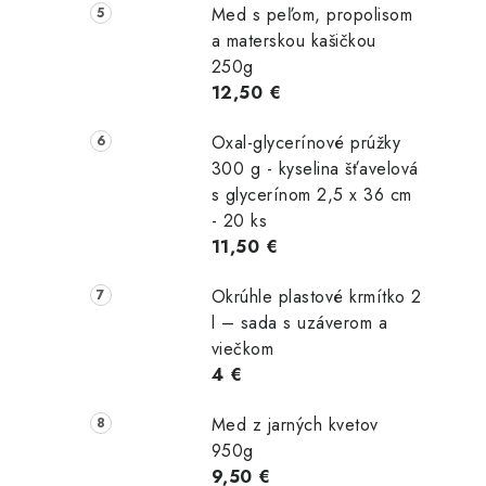
Med s peľom, propolisom
a materskou kašičkou
250g
12,50 €
Oxal-glycerínové prúžky
300 g - kyselina šťavelová
s glycerínom 2,5 x 36 cm
- 20 ks
11,50 €
Okrúhle plastové krmítko 2
l – sada s uzáverom a
viečkom
4 €
Med z jarných kvetov
950g
9,50 €