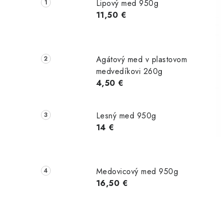
č
Lipový med 950g
n
11,50 €
ý
p
Agátový med v plastovom
a
medvedíkovi 260g
4,50 €
n
e
Lesný med 950g
l
14 €
Medovicový med 950g
16,50 €