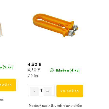
4,50 €
(2 ks)
m
Jednotková
4,50 €
(4 ks)
Skladom
cena:
/ 1 ks
KOŠÍKA
DO KOŠÍKA
pe
Plastový napinák včelárskeho drôtu