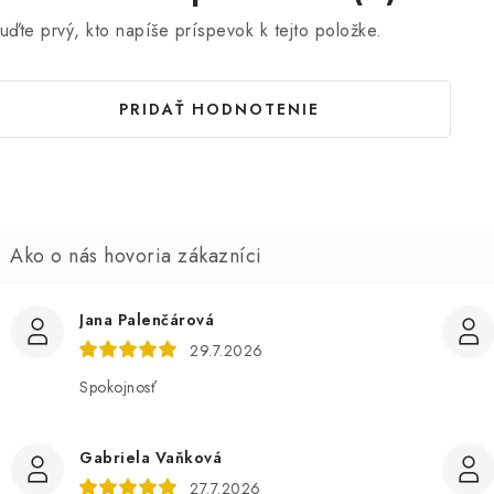
uďte prvý, kto napíše príspevok k tejto položke.
PRIDAŤ HODNOTENIE
Jana Palenčárová
29.7.2026
Spokojnosť
Gabriela Vaňková
27.7.2026