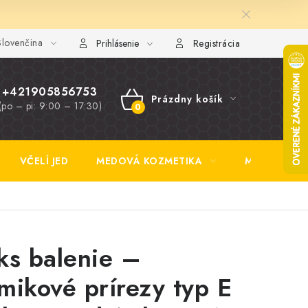
lovenčina
y FAQ
Fotogaléria
Obchodné podmienky
Ochrana osobn
Prihlásenie
Registrácia
+421905856753
Prázdny košík
(po – pi: 9:00 – 17:30)
NÁKUPNÝ
KOŠÍK
VČELÍ JED
MEDOVÁ KOZMETIKA
MEDOVINA
ks balenie –
mikové prírezy typ E