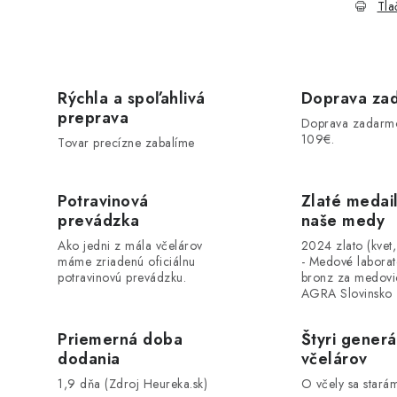
Tla
Rýchla a spoľahlivá
Doprava za
preprava
Doprava zadarm
109€.
Tovar precízne zabalíme
Potravinová
Zlaté medai
prevádzka
naše medy
Ako jedni z mála včelárov
2024 zlato (kvet
máme zriadenú oficiálnu
- Medové labora
potravinovú prevádzku.
bronz za medovi
AGRA Slovinsko
Priemerná doba
Štyri generá
dodania
včelárov
1,9 dňa (Zdroj Heureka.sk)
O včely sa stará