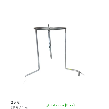
28 €
(3 ks)
Skladom
Jednotková
28 € / 1 ks