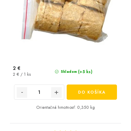
2 €
(>5 ks)
Skladom
Jednotková
2 € / 1 ks
cena:
DO KOŠÍKA
Orientačná hmotnosť: 0,350 kg