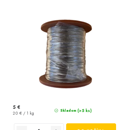
5 €
(>5 ks)
Skladom
Jednotková
20 € / 1 kg
cena: