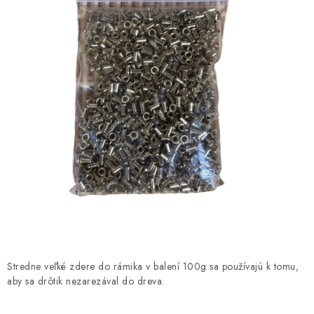
MEDOVINA
MEDOVÉ DARČEKOVÉ SETY
VÝROBKY Z VOSKU
DOPLNKY KU VČELÍM PRODUKTOM
MEDOVÉ CUKROVINKY
SLUŽBY VČELÁRA
DARČEKOVÝ POUKAZ
VČELÁRSKE POTREBY
Stredne veľké zdere do rámika v balení 100g sa používajú k tomu,
aby sa drôtik nezarezával do dreva.
LITERATÚRA - KNIHY