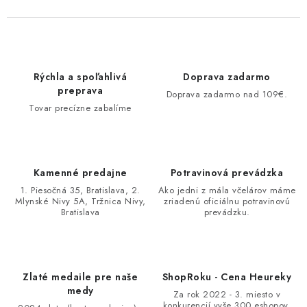
Rýchla a spoľahlivá
Doprava zadarmo
preprava
Doprava zadarmo nad 109€.
Tovar precízne zabalíme
Kamenné predajne
Potravinová prevádzka
1. Piesočná 35, Bratislava, 2.
Ako jedni z mála včelárov máme
Mlynské Nivy 5A, Tržnica Nivy,
zriadenú oficiálnu potravinovú
Bratislava
prevádzku.
Zlaté medaile pre naše
ShopRoku - Cena Heureky
medy
Za rok 2022 - 3. miesto v
konkurencií vyše 300 eshopov.