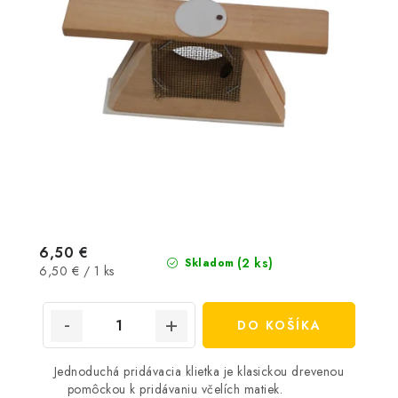
6,50 €
(2 ks)
Skladom
Jednotková
6,50 € / 1 ks
cena:
DO KOŠÍKA
Jednoduchá pridávacia klietka je klasickou drevenou
pomôckou k pridávaniu včelích matiek.