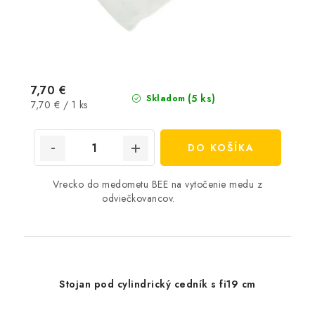
7,70 €
(5 ks)
Skladom
Jednotková
7,70 € / 1 ks
cena:
DO KOŠÍKA
Vrecko do medometu BEE na vytočenie medu z
odviečkovancov.
Stojan pod cylindrický cedník s fi19 cm