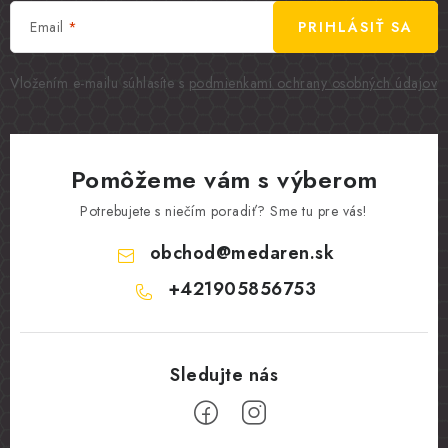
Email
PRIHLÁSIŤ SA
Vložením e-mailu súhlasíte s
podmienkami ochrany osobných údajov
Pomôžeme vám s výberom
Potrebujete s niečím poradiť? Sme tu pre vás!
obchod
@
medaren.sk
+421905856753