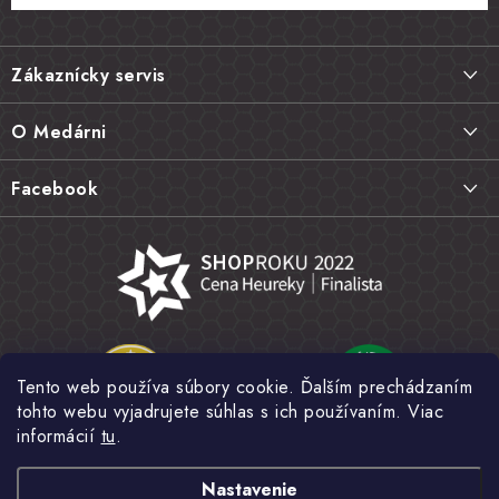
Z
á
Zákaznícky servis
p
ä
Doprava a platba
O Medárni
t
Vrátenie tovaru, výmena a reklamácie
i
Kontakt
Facebook
e
Najčastejšie otázky FAQ
Náš príbeh
Hodnotenie obchodu
Kamenná predajňa
Obchodné podmienky
Články
Ochrana osobných údajov
Napísali o nás
Veľkoobchod
Tento web používa súbory cookie. Ďalším prechádzaním
Fotogaléria
tohto webu vyjadrujete súhlas s ich používaním. Viac
Novinky
informácií
tu
.
Nastavenie