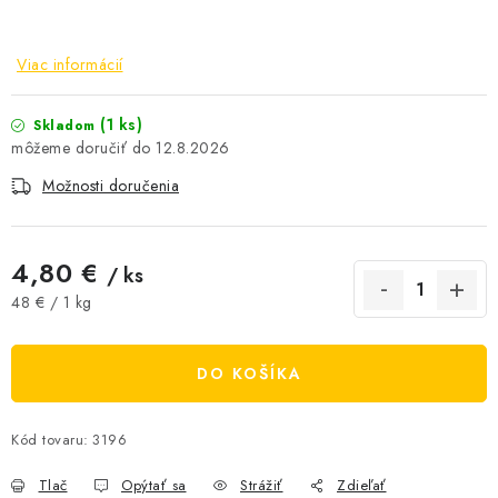
AKCIE A ZĽAVY
Viac informácií
NOVINKY
(1 ks)
Skladom
ČOKOLÁDA
12.8.2026
Možnosti doručenia
VÝŽIVOVÉ DOPLNKY
Kamenná predajňa
Náš príbeh
Články
Napísali o nás
4,80 €
/ ks
Kontakty
Doprava a platba
Najčastejšie otázky FAQ
Jednotková cena:
48 € / 1 kg
Fotogaléria
Obchodné podmienky
Ochrana osobných údajov
DO KOŠÍKA
Vrátenie tovaru, výmena a reklamácie
Veľkoobchod
Kód tovaru:
3196
Tlač
Opýtať sa
Strážiť
Zdieľať