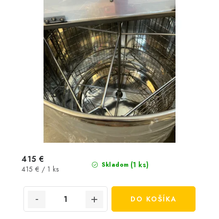
415 €
(1 ks)
Skladom
Jednotková
415 € / 1 ks
cena:
DO KOŠÍKA