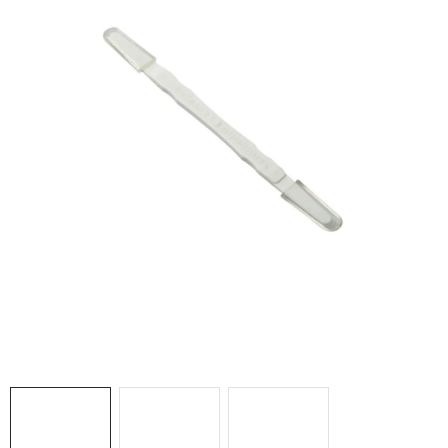
MEDOVINA
MEDOVÉ DARČEKOVÉ SETY
VÝROBKY Z VOSKU
DOPLNKY KU VČELÍM PRODUKTOM
MEDOVÉ CUKROVINKY
SLUŽBY VČELÁRA
DARČEKOVÝ POUKAZ
VČELÁRSKE POTREBY
LITERATÚRA - KNIHY