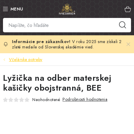
Prejsť
na
obsah
SLOVENSKÝ MED
MANUKA MED
V roku 2025 sme získali 2
zlaté medaile od Slovenskej akadémie vied.
VČELÍ PEĽ
Včelárske potreby
PROPOLIS
Lyžička na odber materskej
kašičky obojstranná, BEE
MATERSKÁ KAŠIČKA
Podrobnosti hodnotenia
Neohodnotené
VČELÍ JED
MEDOVÁ KOZMETIKA