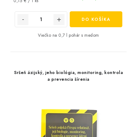
Jednotková
0,15 € / 1 ks
cena:
DO KOŠÍKA
Viečko na 0,7 l pohár s medom
Sršeň ázijský, jeho biológia, monitoring, kontrola
a prevencia šírenia