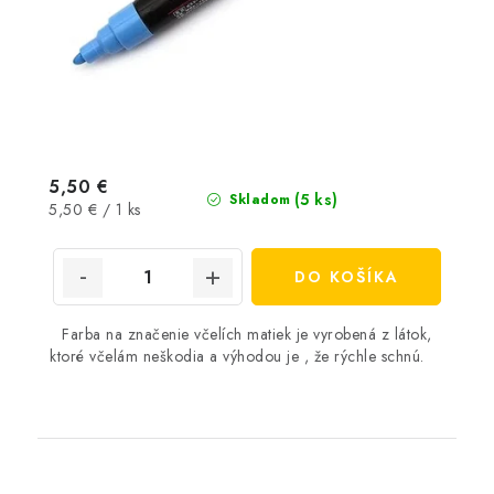
5,50 €
(5 ks)
Skladom
Jednotková
5,50 € / 1 ks
cena:
DO KOŠÍKA
Farba na značenie včelích matiek je vyrobená z látok,
ktoré včelám neškodia a výhodou je , že rýchle schnú.