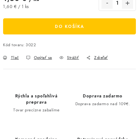
Jednotková cena:
1,60 € / 1 ks
DO KOŠÍKA
Kód tovaru:
3022
Tlač
Opýtať sa
Strážiť
Zdieľať
Rýchla a spoľahlivá
Doprava zadarmo
preprava
Doprava zadarmo nad 109€.
Tovar precízne zabalíme