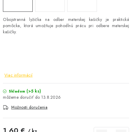
AKCIE A ZĽAVY
Obojstranná lyžička na odber materskej kašičky je praktická
NOVINKY
pomôcka, ktorá umožňuje pohodlnú prácu pri odbere materskej
kašičky.
ČOKOLÁDA
VÝŽIVOVÉ DOPLNKY
Kamenná predajňa
Náš príbeh
Články
Napísali o nás
Viac informácií
Kontakty
Doprava a platba
Najčastejšie otázky FAQ
Fotogaléria
Obchodné podmienky
(>5 ks)
Skladom
Ochrana osobných údajov
13.8.2026
Vrátenie tovaru, výmena a reklamácie
Veľkoobchod
Možnosti doručenia
1,60 €
/ ks