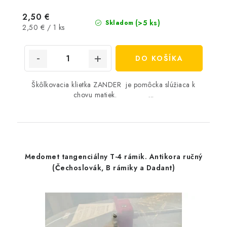
2,50 €
(>5 ks)
Skladom
Jednotková
2,50 € / 1 ks
cena:
DO KOŠÍKA
Škôlkovacia klietka ZANDER je pomôcka slúžiaca k
chovu matiek. ...
Medomet tangenciálny T-4 rámik. Antikora ručný
(Čechoslovák, B rámiky a Dadant)