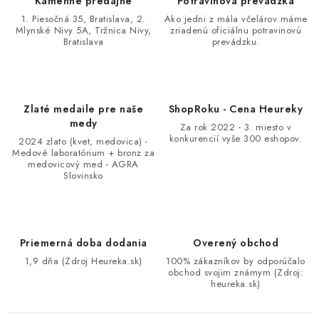
Kamenné predajne
Potravinová prevádzka
1. Piesočná 35, Bratislava, 2.
Ako jedni z mála včelárov máme
Mlynské Nivy 5A, Tržnica Nivy,
zriadenú oficiálnu potravinovú
Bratislava
prevádzku.
Zlaté medaile pre naše
ShopRoku - Cena Heureky
medy
Za rok 2022 - 3. miesto v
konkurencií vyše 300 eshopov.
2024 zlato (kvet, medovica) -
Medové laboratórium + bronz za
medovicový med - AGRA
Slovinsko
Priemerná doba dodania
Overený obchod
1,9 dňa (Zdroj Heureka.sk)
100% zákazníkov by odporúčalo
obchod svojim známym (Zdroj:
heureka.sk)