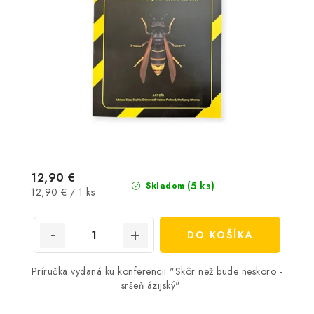
12,90 €
(5 ks)
Skladom
Jednotková
12,90 € / 1 ks
cena:
DO KOŠÍKA
Príručka vydaná ku konferencii "Skôr než bude neskoro -
sršeň ázijský"