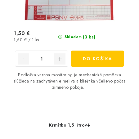
1,50 €
(3 ks)
Skladom
Jednotková
1,50 € / 1 ks
cena:
DO KOŠÍKA
Podložka varroa monitoring je mechanická pomôcka
slúžiaca na zachytávanie meliva a klieštika včelieho počas
zimného pokoja.
Krmítko 1,5 litrové