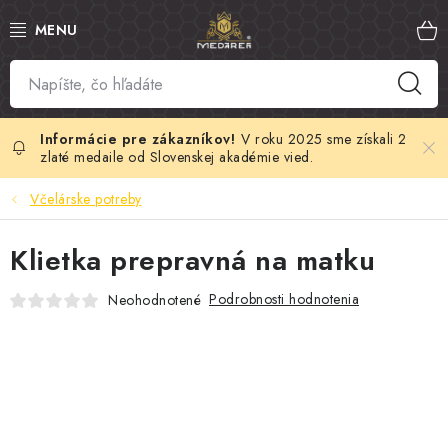
Prejsť
na
obsah
SLOVENSKÝ MED
MANUKA MED
V roku 2025 sme získali 2
zlaté medaile od Slovenskej akadémie vied.
VČELÍ PEĽ
Včelárske potreby
PROPOLIS
Klietka prepravná na matku
MATERSKÁ KAŠIČKA
Podrobnosti hodnotenia
Neohodnotené
VČELÍ JED
MEDOVÁ KOZMETIKA