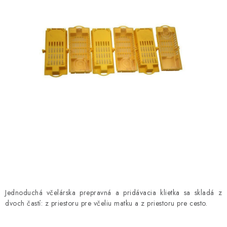
MEDOVINA
MEDOVÉ DARČEKOVÉ SETY
VÝROBKY Z VOSKU
DOPLNKY KU VČELÍM PRODUKTOM
MEDOVÉ CUKROVINKY
SLUŽBY VČELÁRA
DARČEKOVÝ POUKAZ
VČELÁRSKE POTREBY
Jednoduchá včelárska prepravná a pridávacia klietka sa skladá z
dvoch častí: z priestoru pre včeliu matku a z priestoru pre cesto.
LITERATÚRA - KNIHY