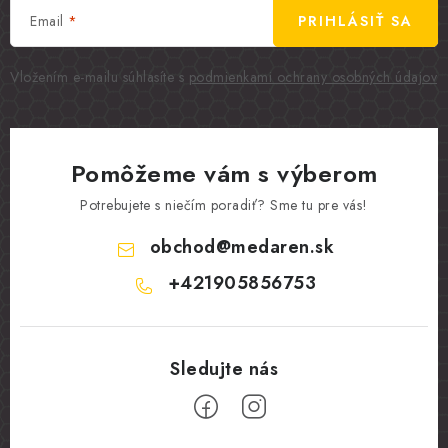
Email
PRIHLÁSIŤ SA
Vložením e-mailu súhlasíte s
podmienkami ochrany osobných údajov
Pomôžeme vám s výberom
Potrebujete s niečím poradiť? Sme tu pre vás!
obchod
@
medaren.sk
+421905856753