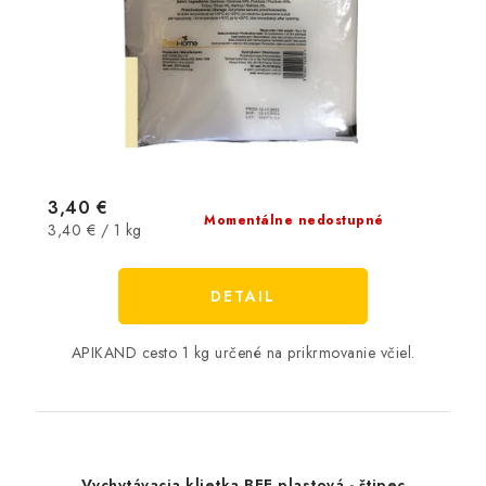
3,40 €
Momentálne nedostupné
Jednotková
3,40 € / 1 kg
cena:
DETAIL
APIKAND cesto 1 kg určené na prikrmovanie včiel.
Vychytávacia klietka BEE plastová - štipec