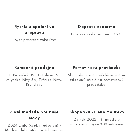
Rýchla a spoľahlivá
Doprava zadarmo
preprava
Doprava zadarmo nad 109€.
Tovar precízne zabalíme
Kamenné predajne
Potravinová prevádzka
1. Piesočná 35, Bratislava, 2.
Ako jedni z mála včelárov máme
Mlynské Nivy 5A, Tržnica Nivy,
zriadenú oficiálnu potravinovú
Bratislava
prevádzku.
Zlaté medaile pre naše
ShopRoku - Cena Heureky
medy
Za rok 2022 - 3. miesto v
konkurencií vyše 300 eshopov.
2024 zlato (kvet, medovica) -
Medové laboratórium + bronz za