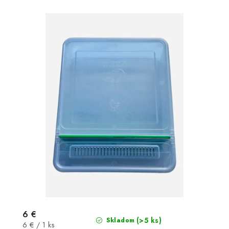
6 €
(>5 ks)
Skladom
Jednotková
6 € / 1 ks