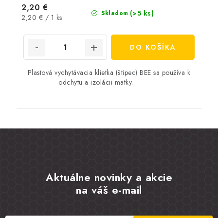
2,20 €
(>5 ks)
Skladom
Jednotková
2,20 € / 1 ks
cena:
DO KOŠÍKA
Plastová vychytávacia klietka (štipec) BEE sa používa k
odchytu a izolácii matky.
Aktuálne novinky a akcie
na váš e-mail