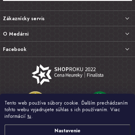
Z
á
Zákaznícky servis
p
ä
Doprava a platba
O Medárni
t
Vrátenie tovaru, výmena a reklamácie
i
Kontakt
Facebook
e
Najčastejšie otázky FAQ
Náš príbeh
Hodnotenie obchodu
Kamenná predajňa
Obchodné podmienky
Články
Ochrana osobných údajov
Napísali o nás
Veľkoobchod
Tento web používa súbory cookie. Ďalším prechádzaním
Fotogaléria
tohto webu vyjadrujete súhlas s ich používaním. Viac
Novinky
informácií
tu
.
Nastavenie