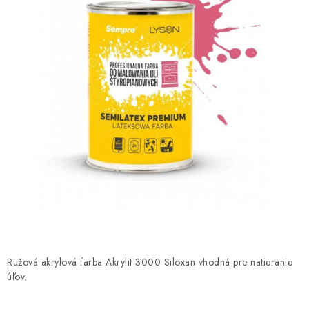
MEDOVINA
MEDOVÉ DARČEKOVÉ SETY
VÝROBKY Z VOSKU
DOPLNKY KU VČELÍM PRODUKTOM
MEDOVÉ CUKROVINKY
SLUŽBY VČELÁRA
DARČEKOVÝ POUKAZ
VČELÁRSKE POTREBY
Ružová akrylová farba Akrylit 3000 Siloxan vhodná pre natieranie
úľov.
LITERATÚRA - KNIHY