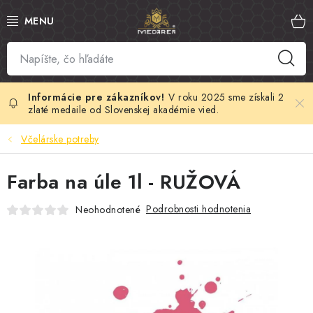
Prejsť
na
obsah
SLOVENSKÝ MED
MANUKA MED
V roku 2025 sme získali 2
zlaté medaile od Slovenskej akadémie vied.
VČELÍ PEĽ
Včelárske potreby
PROPOLIS
Farba na úle 1l - RUŽOVÁ
MATERSKÁ KAŠIČKA
Podrobnosti hodnotenia
Neohodnotené
VČELÍ JED
MEDOVÁ KOZMETIKA