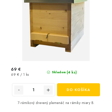
69 €
(4 ks)
Skladom
Jednotková
69 € / 1 ks
cena:
DO KOŠÍKA
7-rámikový drevený plemenáč na rámiky miery B.