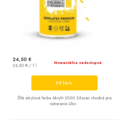
24,50 €
Momentálne nedostupné
Jednotková
24,50 € / 1 l
cena:
DETAIL
Žltá akrylová farba Akrylit 3000 Siloxan vhodná pre
natieranie úľov.