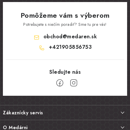
Pomôžeme vám s výberom
Potrebujete s niečím poradiť? Sme tu pre vás!
obchod
@
medaren.sk
+421905856753
Z
á
Zákaznícky servis
p
ä
Doprava a platba
O Medárni