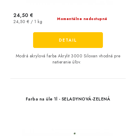
24,50 €
Momentálne nedostupné
Jednotková
24,50 € / 1 kg
cena:
DETAIL
Modrá akrylová farba Akrylit 3000 Siloxan vhodná pre
natieranie úľov.
Farba na úle 1l - SELADYNOVÁ-ZELENÁ