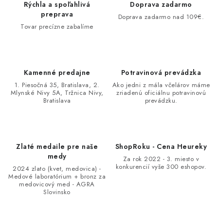
Rýchla a spoľahlivá
Doprava zadarmo
preprava
Doprava zadarmo nad 109€.
Tovar precízne zabalíme
Kamenné predajne
Potravinová prevádzka
1. Piesočná 35, Bratislava, 2.
Ako jedni z mála včelárov máme
Mlynské Nivy 5A, Tržnica Nivy,
zriadenú oficiálnu potravinovú
Bratislava
prevádzku.
Zlaté medaile pre naše
ShopRoku - Cena Heureky
medy
Za rok 2022 - 3. miesto v
konkurencií vyše 300 eshopov.
2024 zlato (kvet, medovica) -
Medové laboratórium + bronz za
medovicový med - AGRA
Slovinsko