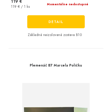
119 €
Momentálne nedostupné
Jednotková
119 € / 1 ks
cena:
DETAIL
Základná neizolovaná zostava B10
Plemenáč B7 Marcela Poličku