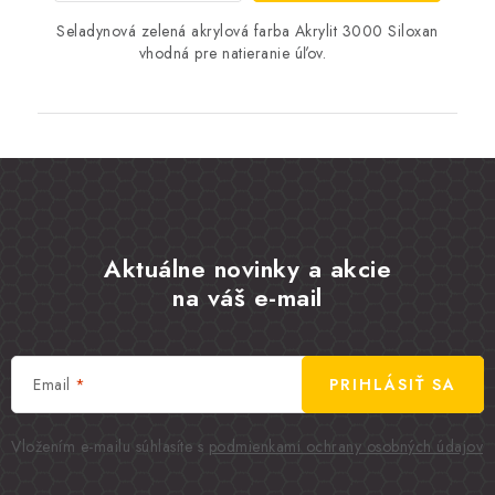
Seladynová zelená akrylová farba Akrylit 3000 Siloxan
vhodná pre natieranie úľov.
Aktuálne novinky a akcie
na váš e-mail
Email
PRIHLÁSIŤ SA
Vložením e-mailu súhlasíte s
podmienkami ochrany osobných údajov