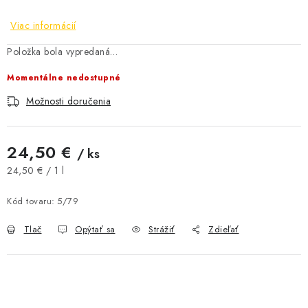
AKCIE A ZĽAVY
Viac informácií
NOVINKY
Položka bola vypredaná…
Momentálne nedostupné
ČOKOLÁDA
Možnosti doručenia
VÝŽIVOVÉ DOPLNKY
24,50 €
/ ks
Kamenná predajňa
Náš príbeh
Články
Napísali o nás
Jednotková cena:
24,50 € / 1 l
Kontakty
Doprava a platba
Najčastejšie otázky FAQ
Kód tovaru:
5/79
Fotogaléria
Obchodné podmienky
Ochrana osobných údajov
Tlač
Opýtať sa
Strážiť
Zdieľať
Vrátenie tovaru, výmena a reklamácie
Veľkoobchod