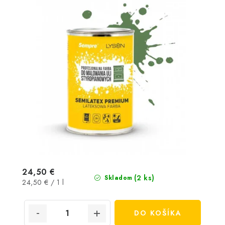
24,50 €
(2 ks)
Skladom
Jednotková
24,50 € / 1 l
cena:
DO KOŠÍKA