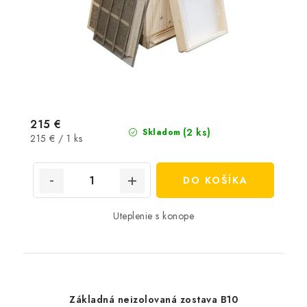
215 €
(2 ks)
Skladom
Jednotková
215 € / 1 ks
cena:
DO KOŠÍKA
Uteplenie s konope
Základná neizolovaná zostava B10