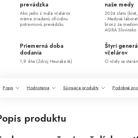
prevádzka
naše medy
Ako jedni z mála včelárov
2024 zlato (kvet
máme zriadenú oficiálnu
- Medové labora
potravinovú prevádzku.
bronz za medovi
AGRA Slovinsko
Priemerná doba
Štyri generá
dodania
včelárov
1,9 dňa (Zdroj Heureka.sk)
O včely sa stará
Popis
Hodnotenie
Súvisiace produkty
Podobné pro
Popis produktu