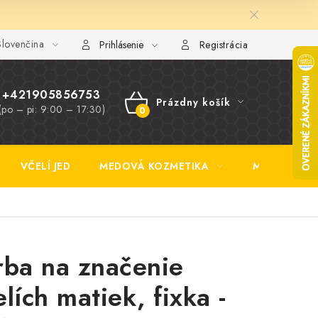
lovenčina
y FAQ
Fotogaléria
Obchodné podmienky
Ochrana osobn
Prihlásenie
Registrácia
+421905856753
Prázdny košík
(po – pi: 9:00 – 17:30)
NÁKUPNÝ
KOŠÍK
VČELÍ JED
MEDOVÁ KOZMETIKA
MEDOVINA
rba na značenie
elích matiek, fixka -