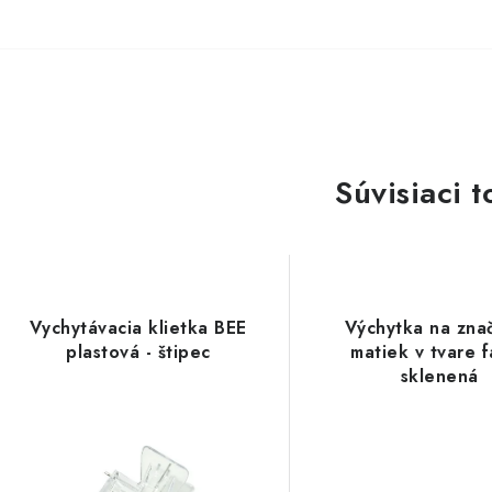
Súvisiaci t
Vychytávacia klietka BEE
Výchytka na zna
plastová - štipec
matiek v tvare f
sklenená