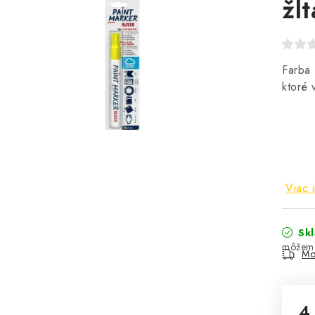
žlt
Farba 
ktoré 
Viac 
Sk
Mo
4