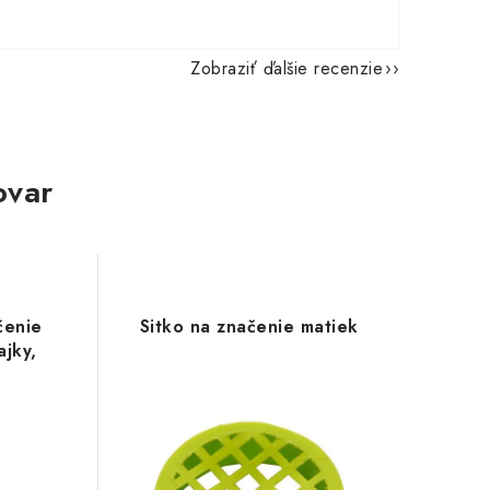
Zobraziť ďalšie recenzie
ovar
čenie
Sitko na značenie matiek
ajky,