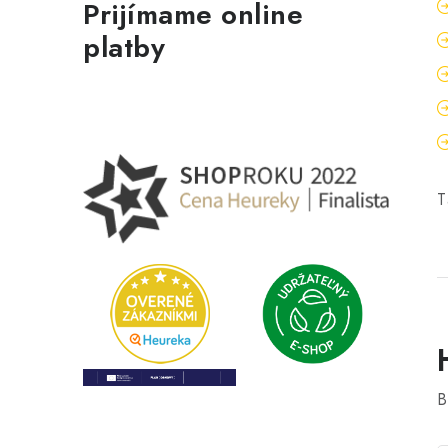
Prijímame online
platby
T
B