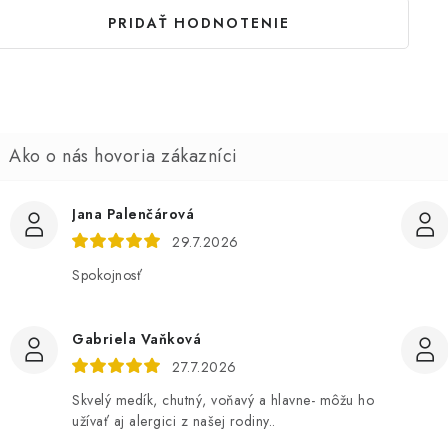
PRIDAŤ HODNOTENIE
Jana Palenčárová
29.7.2026
Spokojnosť
Gabriela Vaňková
27.7.2026
Skvelý medík, chutný, voňavý a hlavne- môžu ho
užívať aj alergici z našej rodiny..