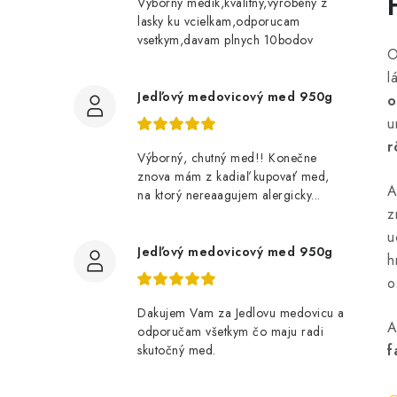
Vyborny medik,kvalitny,vyrobeny z
lasky ku vcielkam,odporucam
vsetkym,davam plnych 10bodov
O
l
Jedľový medovicový med 950g
o
u
r
Výborný, chutný med!! Konečne
znova mám z kadiaľ kupovať med,
A
na ktorý nereaagujem alergicky...
z
u
Jedľový medovicový med 950g
h
o
Dakujem Vam za Jedlovu medovicu a
A
odporučam všetkym čo maju radi
f
skutočný med.