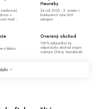
Heureky
, medovica)
Za rok 2022 - 3. miesto v
tórium +
konkurencií vyše 300
cový med -
eshopov.
cie
Overený obchod
100% zákazníkov by
odporúčalo obchod svojim
me s láskou
známym (Zdroj: heureka.sk)
dukty