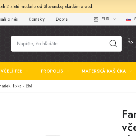
ali 2 zlaté medaile od Slovenskej akadémie vied.
EUR
S
sali o nás
Kontakty
Doprava a platba
Najčastejšie otázk
VČELÍ PEĽ
PROPOLIS
MATERSKÁ KAŠIČKA
tiek, fixka - žltá
Fa
vč