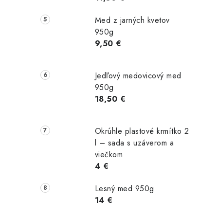
Med z jarných kvetov
950g
9,50 €
Jedľový medovicový med
950g
18,50 €
Okrúhle plastové krmítko 2
l – sada s uzáverom a
viečkom
4 €
Lesný med 950g
14 €