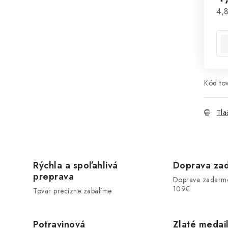
Jed
4,8
Kód tov
Tla
Rýchla a spoľahlivá
Doprava za
preprava
Doprava zadarm
109€.
Tovar precízne zabalíme
Potravinová
Zlaté medai