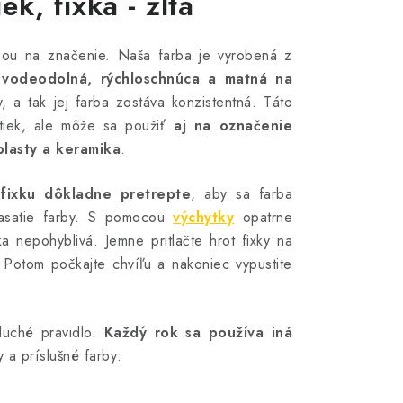
k, fixka - žltá
bou na značenie. Naša farba je vyrobená z
vodeodolná, rýchloschnúca a matná na
 a tak jej farba zostáva konzistentná. Táto
atiek, ale môže sa použiť
aj na označenie
plasty a keramika
.
 fixku dôkladne pretrepte
, aby sa farba
 nasatie farby. S pomocou
výchytky
opatrne
a nepohyblivá. Jemne pritlačte hrot fixky na
. Potom počkajte chvíľu a nakoniec vypustite
duché pravidlo.
Každý rok sa používa iná
 a príslušné farby: