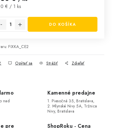
notková cena:
0 € / 1 ks
DO KOŠÍKA
aru:
FIXKA_CE2
č
Opýtať sa
Strážiť
Zdieľať
darmo
Kamenné predajne
o nad
1. Piesočná 35, Bratislava,
2. Mlynské Nivy 5A, Tržnica
Nivy, Bratislava
le pre
ShopRoku - Cena