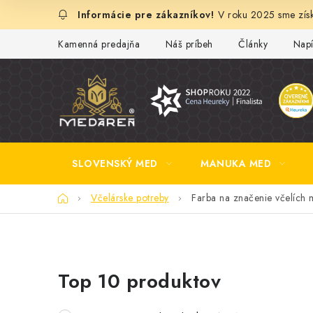
Prejsť
V roku 2025 sme získ
na
obsah
Kamenná predajňa
Náš príbeh
Články
Napí
SLOVENSKÝ MED
MANUKA MED
Domov
Včelárske potreby
Farba na značenie včelích ma
B
Top 10 produktov
o