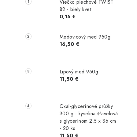
č
Viečko plechové TWIST
n
82 - biely kvet
0,15 €
ý
p
Medovicový med 950g
a
16,50 €
n
e
Lipový med 950g
l
11,50 €
Oxal-glycerínové prúžky
300 g - kyselina šťavelová
s glycerínom 2,5 x 36 cm
- 20 ks
11,50 €