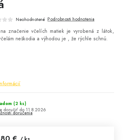
á
Podrobnosti hodnotenia
Neohodnotené
na značenie včelích matiek je vyrobená z látok,
včelám neškodia a výhodou je , že rýchle schnú.
informácií
ladom
(2 ks)
11.8.2026
žnosti doručenia
,80 €
/ ks