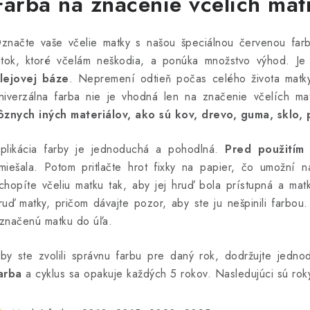
Farba na značenie včelích matie
značte vaše včelie matky s našou špeciálnou červenou far
átok, ktoré včelám neškodia, a ponúka množstvo výhod. Je
lejovej báze
. Nepremení odtieň počas celého života matky,
niverzálna farba nie je vhodná len na značenie včelích m
ôznych iných materiálov, ako sú kov, drevo, guma, sklo, 
plikácia farby je jednoduchá a pohodlná.
Pred použitím
miešala. Potom pritlačte hrot fixky na papier, čo umožní
chopíte včeliu matku tak, aby jej hruď bola prístupná a matk
ruď matky, pričom dávajte pozor, aby ste ju nešpinili farbou
značenú matku do úľa.
by ste zvolili správnu farbu pre daný rok, dodržujte jedno
arba
a cyklus sa opakuje každých 5 rokov. Nasledujúci sú roky