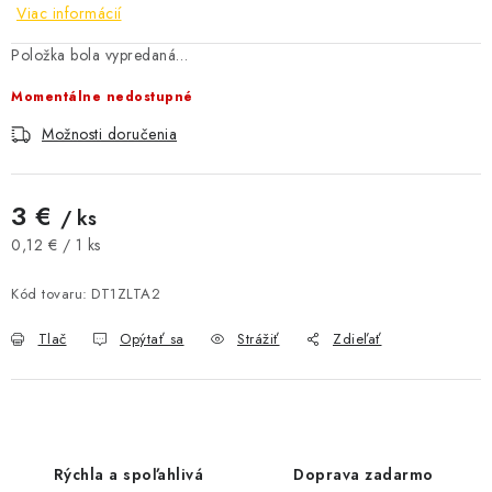
Viac informácií
AKCIE A ZĽAVY
Položka bola vypredaná…
NOVINKY
Momentálne nedostupné
Možnosti doručenia
ČOKOLÁDA
VÝŽIVOVÉ DOPLNKY
3 €
/ ks
Jednotková cena:
0,12 € / 1 ks
Kamenná predajňa
Náš príbeh
Články
Napísali o nás
Kontakty
Doprava a platba
Najčastejšie otázky FAQ
Kód tovaru:
DT1ZLTA2
Fotogaléria
Obchodné podmienky
Tlač
Opýtať sa
Strážiť
Zdieľať
Ochrana osobných údajov
Vrátenie tovaru, výmena a reklamácie
Veľkoobchod
Rýchla a spoľahlivá
Doprava zadarmo