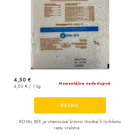
4,50 €
Momentálne nedostupné
Jednotková
4,50 € / 1 kg
cena:
DETAIL
ROYAL BEE je vitamínové krmivo vhodné k rýchlemu
rastu včelstva.