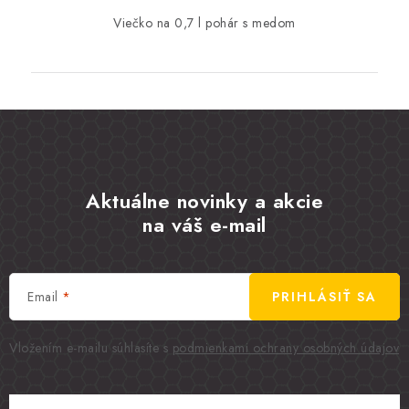
Viečko na 0,7 l pohár s medom
Aktuálne novinky a akcie
na váš e-mail
Email
PRIHLÁSIŤ SA
Vložením e-mailu súhlasíte s
podmienkami ochrany osobných údajov