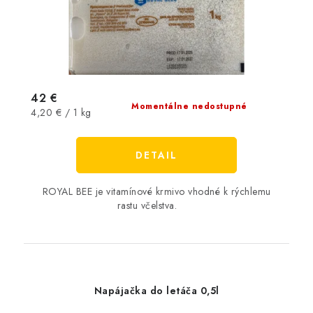
42 €
Momentálne nedostupné
Jednotková
4,20 € / 1 kg
cena:
DETAIL
ROYAL BEE je vitamínové krmivo vhodné k rýchlemu
rastu včelstva.
Napájačka do letáča 0,5l