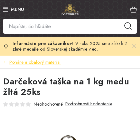
Prejsť
na
obsah
SLOVENSKÝ MED
MANUKA MED
V roku 2025 sme získali 2
zlaté medaile od Slovenskej akadémie vied.
VČELÍ PEĽ
Poháre a obalový materiál
PROPOLIS
Darčeková taška na 1 kg medu
žltá 25ks
MATERSKÁ KAŠIČKA
Podrobnosti hodnotenia
Neohodnotené
VČELÍ JED
MEDOVÁ KOZMETIKA