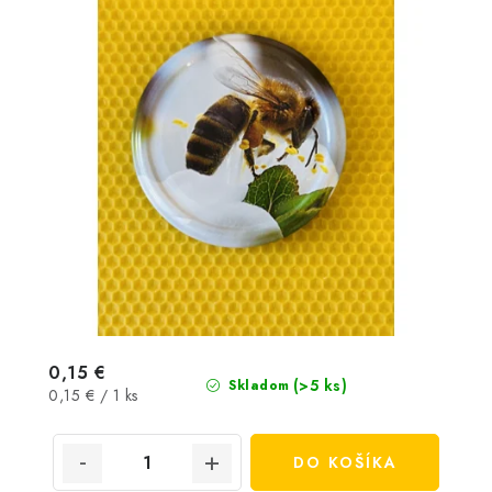
0,15 €
(>5 ks)
Skladom
Jednotková
0,15 € / 1 ks
cena:
DO KOŠÍKA