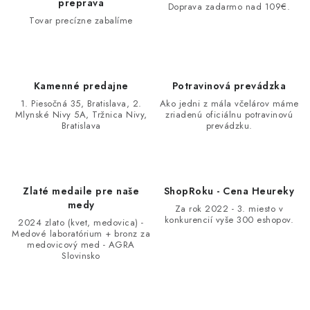
preprava
Doprava zadarmo nad 109€.
Tovar precízne zabalíme
Kamenné predajne
Potravinová prevádzka
1. Piesočná 35, Bratislava, 2.
Ako jedni z mála včelárov máme
Mlynské Nivy 5A, Tržnica Nivy,
zriadenú oficiálnu potravinovú
Bratislava
prevádzku.
Zlaté medaile pre naše
ShopRoku - Cena Heureky
medy
Za rok 2022 - 3. miesto v
konkurencií vyše 300 eshopov.
2024 zlato (kvet, medovica) -
Medové laboratórium + bronz za
medovicový med - AGRA
Slovinsko