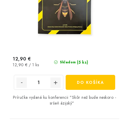
12,90 €
(5 ks)
Skladom
Jednotková
12,90 € / 1 ks
cena:
DO KOŠÍKA
Príručka vydaná ku konferencii "Skôr než bude neskoro -
sršeň ázijský"