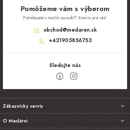
Pomôžeme vám s výberom
Potrebujete s niečím poradiť? Sme tu pre vás!
obchod
@
medaren.sk
+421905856753
Z
á
Zákaznícky servis
p
ä
Doprava a platba
O Medárni
t
Vrátenie tovaru, výmena a reklamácie