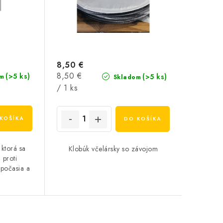
8,50 €
Jednotková
8,50 €
(>5 ks)
(>5 ks)
m
Skladom
cena:
/ 1 ks
KOŠÍKA
DO KOŠÍKA
 ktorá sa
Klobúk včelársky so závojom
 proti
počasia a