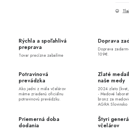
Tla
Rýchla a spoľahlivá
Doprava za
preprava
Doprava zadarm
109€.
Tovar precízne zabalíme
Potravinová
Zlaté medai
prevádzka
naše medy
Ako jedni z mála včelárov
2024 zlato (kvet
máme zriadenú oficiálnu
- Medové labora
potravinovú prevádzku.
bronz za medovi
AGRA Slovinsko
Priemerná doba
Štyri generá
dodania
včelárov