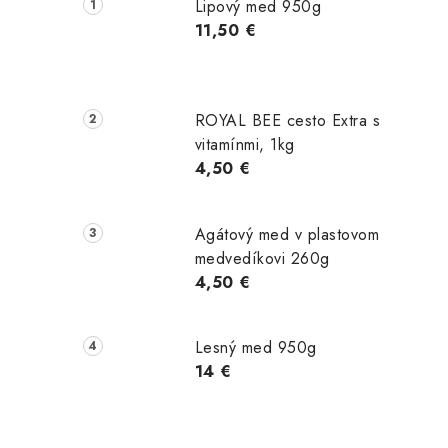
č
Lipový med 950g
n
11,50 €
ý
p
ROYAL BEE cesto Extra s
a
vitamínmi, 1kg
4,50 €
n
e
Agátový med v plastovom
l
medvedíkovi 260g
4,50 €
Lesný med 950g
14 €