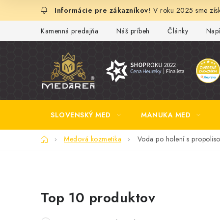
Prejsť
V roku 2025 sme získ
na
obsah
Kamenná predajňa
Náš príbeh
Články
Napí
SLOVENSKÝ MED
MANUKA MED
Domov
Medová kozmetika
Voda po holení s propoli
B
Top 10 produktov
o