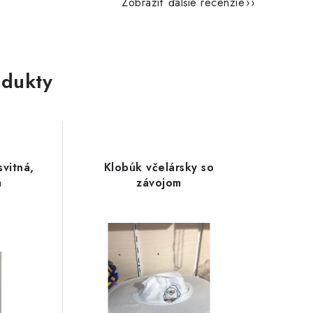
Zobraziť ďalšie recenzie
dukty
svitná,
Klobúk včelársky so
m
závojom