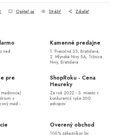
č
Opýtať sa
Strážiť
Zdieľať
darmo
Kamenné predajne
o nad
1. Piesočná 35, Bratislava,
2. Mlynské Nivy 5A, Tržnica
Nivy, Bratislava
le pre
ShopRoku - Cena
Heureky
, medovica)
Za rok 2022 - 3. miesto v
tórium +
konkurencií vyše 300
cový med -
eshopov.
cie
Overený obchod
100% zákazníkov by