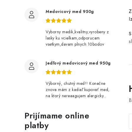
Z
Medovicový med 950g
I
Vyborny medik,kvalitny,vyrobeny z
S
lasky ku vcielkam,odporucam
s
vsetkym,davam plnych 10bodov
Jedľový medovicový med 950g
Výborný, chutný med!! Konečne
znova mám z kadiaľ kupovať med,
na ktorý nereaagujem alergicky...
B
Prijímame online
platby