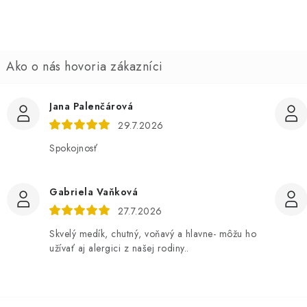
Jana Palenčárová
29.7.2026
Spokojnosť
Gabriela Vaňková
27.7.2026
Skvelý medík, chutný, voňavý a hlavne- môžu ho
užívať aj alergici z našej rodiny..