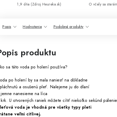
1,9 dňa (Zdroj Heureka.sk)
O včely sa stará
Popis
Hodnotenie
Podobné produkty
Popis produktu
ko sa táto voda po holení používa?
oda po holení by sa mala naniesť na dôkladne
pláchnutú a osušenú pleť. Nalejeme ju do dlaní
 jemne nanesieme na líca
 krk. U otvorených raniek môžete cítiť niekoľko sekúnd páleni
leťová voda je vhodná pre všetky typy pleti
rátane veľmi citlivej.