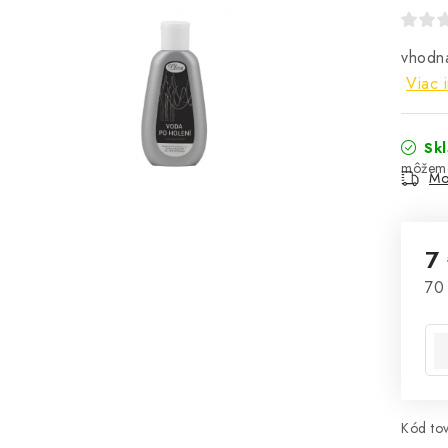
vhodná
Viac 
Sk
Mo
7
Jed
70 
Kód tov