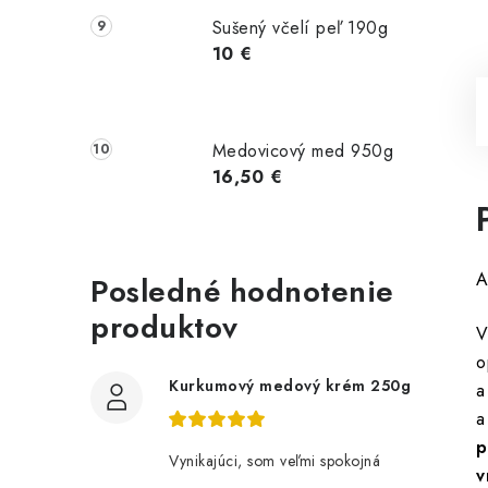
Sušený včelí peľ 190g
10 €
Medovicový med 950g
16,50 €
A
Posledné hodnotenie
produktov
V
o
Kurkumový medový krém 250g
a
a
p
Vynikajúci, som veľmi spokojná
v