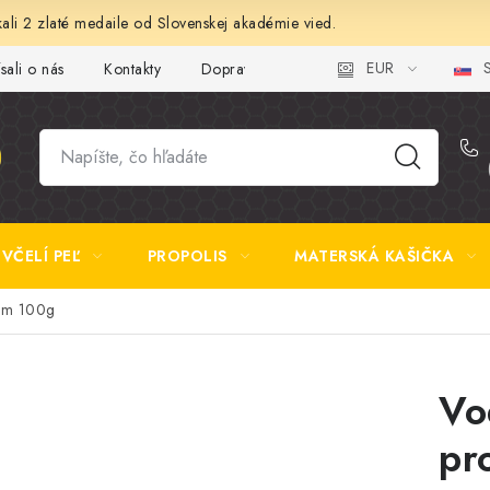
ali 2 zlaté medaile od Slovenskej akadémie vied.
EUR
S
sali o nás
Kontakty
Doprava a platba
Najčastejšie otázk
VČELÍ PEĽ
PROPOLIS
MATERSKÁ KAŠIČKA
som 100g
Vo
pr