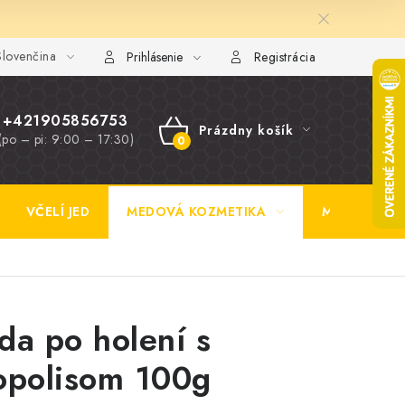
lovenčina
y FAQ
Fotogaléria
Obchodné podmienky
Ochrana osobn
Prihlásenie
Registrácia
+421905856753
Prázdny košík
(po – pi: 9:00 – 17:30)
NÁKUPNÝ
KOŠÍK
VČELÍ JED
MEDOVÁ KOZMETIKA
MEDOVINA
da po holení s
opolisom 100g