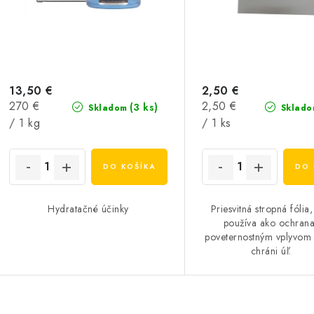
13,50 €
2,50 €
Jednotková
Jednotková
270 €
2,50 €
(3 ks)
Skladom
Sklado
cena:
cena:
/ 1 kg
/ 1 ks
DO KOŠÍKA
DO 
Hydratačné účinky
Priesvitná stropná fólia,
používa ako ochrana
poveternostným vplyvom 
chráni úľ.