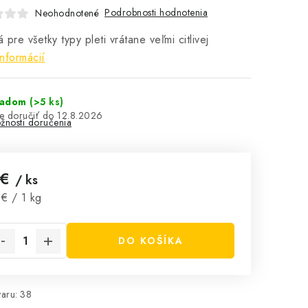
Podrobnosti hodnotenia
Neohodnotené
 pre všetky typy pleti vrátane veľmi citlivej
informácií
ladom
(>5 ks)
12.8.2026
žnosti doručenia
 €
/ ks
notková cena:
€ / 1 kg
DO KOŠÍKA
aru:
38