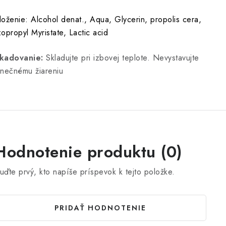
loženie: Alcohol denat., Aqua, Glycerin, propolis cera,
zopropyl Myristate, Lactic acid
kadovanie:
Skladujte pri izbovej teplote. Nevystavujte
lnečnému žiareniu
Hodnotenie produktu (0)
uďte prvý, kto napíše príspevok k tejto položke.
PRIDAŤ HODNOTENIE