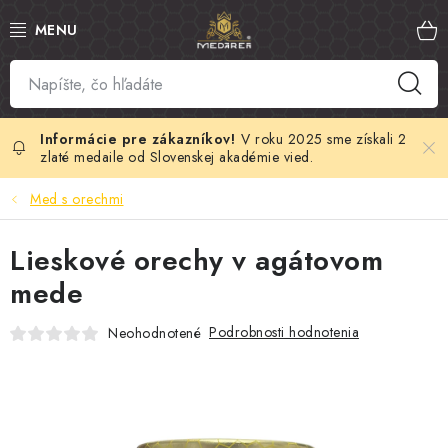
Prejsť
na
obsah
SLOVENSKÝ MED
MANUKA MED
V roku 2025 sme získali 2
zlaté medaile od Slovenskej akadémie vied.
VČELÍ PEĽ
Med s orechmi
PROPOLIS
Lieskové orechy v agátovom
mede
MATERSKÁ KAŠIČKA
Podrobnosti hodnotenia
Neohodnotené
VČELÍ JED
MEDOVÁ KOZMETIKA