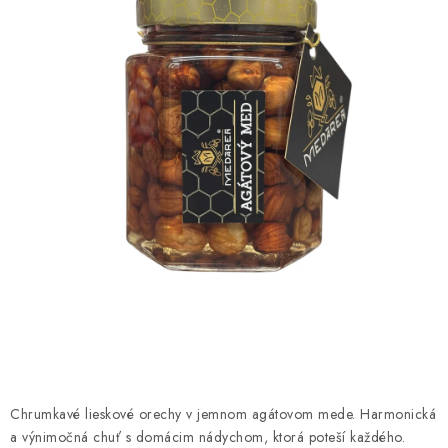
MEDOVINA
MEDOVÉ DARČEKOVÉ SETY
VÝROBKY Z VOSKU
DOPLNKY KU VČELÍM PRODUKTOM
MEDOVÉ CUKROVINKY
SLUŽBY VČELÁRA
DARČEKOVÝ POUKAZ
VČELÁRSKE POTREBY
Chrumkavé lieskové orechy v jemnom agátovom mede. Harmonická
LITERATÚRA - KNIHY
a výnimočná chuť s domácim nádychom, ktorá poteší každého.