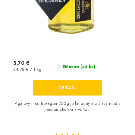
5,70 €
(>5 ks)
Skladom
Jednotková
24,78 € / 1 kg
cena:
DETAIL
Agátový med hexagon 230g je lahodný a zdravý med s
jemnou chuťou a vôňou.