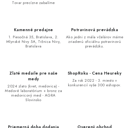
Tovar precízne zabalíme
Kamenné predajne
Potravinová prevádzka
1. Piesočná 35, Bratislava, 2.
Ako jedni z mála včelárov máme
Mlynské Nivy 5A, Tržnica Nivy,
zriadenú oficiálnu potravinovú
Bratislava
prevádzku.
Zlaté medaile pre naše
ShopRoku - Cena Heureky
medy
Za rok 2022 - 3. miesto v
konkurencií vyše 300 eshopov.
2024 zlato (kvet, medovica) -
Medové laboratórium + bronz za
medovicový med - AGRA
Slovinsko
Priemerná doba dodania
Overený obchod