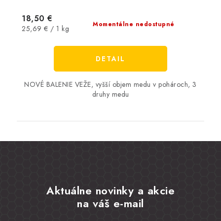
18,50 €
Momentálne nedostupné
Jednotková
25,69 € / 1 kg
cena:
DETAIL
NOVÉ BALENIE VEŽE, vyšší objem medu v pohároch, 3
druhy medu
Aktuálne novinky a akcie
na váš e-mail