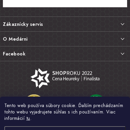
Z
á
Zákaznícky servis
p
ä
Doprava a platba
O Medárni
t
Vrátenie tovaru, výmena a reklamácie
i
Kontakt
Facebook
e
Najčastejšie otázky FAQ
Náš príbeh
Hodnotenie obchodu
Kamenná predajňa
Obchodné podmienky
Články
Ochrana osobných údajov
Napísali o nás
Veľkoobchod
Tento web používa súbory cookie. Ďalším prechádzaním
Fotogaléria
tohto webu vyjadrujete súhlas s ich používaním. Viac
Novinky
informácií
tu
.