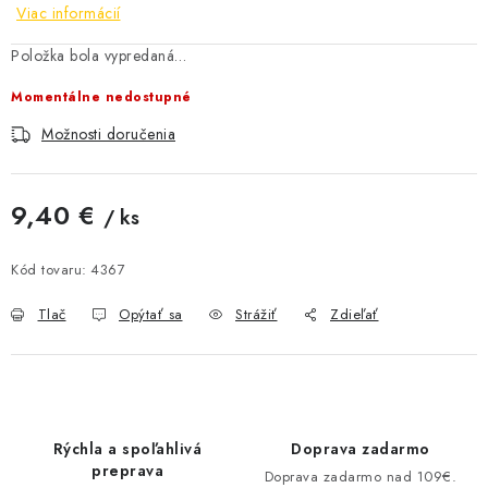
Viac informácií
AKCIE A ZĽAVY
Položka bola vypredaná…
NOVINKY
Momentálne nedostupné
Možnosti doručenia
ČOKOLÁDA
VÝŽIVOVÉ DOPLNKY
9,40 €
/ ks
Jednotková cena:
Kamenná predajňa
Náš príbeh
Články
Napísali o nás
Kód tovaru:
4367
Kontakty
Doprava a platba
Najčastejšie otázky FAQ
Tlač
Opýtať sa
Strážiť
Zdieľať
Fotogaléria
Obchodné podmienky
Ochrana osobných údajov
Vrátenie tovaru, výmena a reklamácie
Veľkoobchod
Rýchla a spoľahlivá
Doprava zadarmo
preprava
Doprava zadarmo nad 109€.