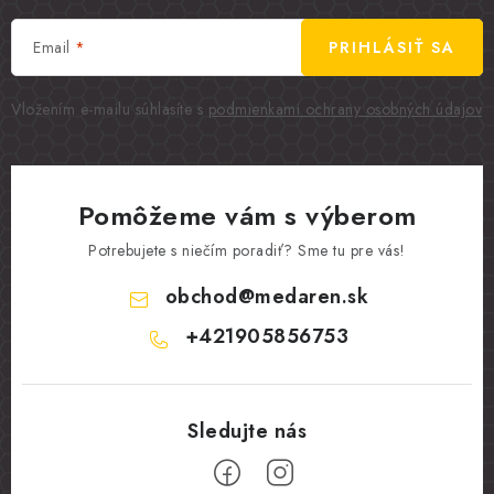
Email
PRIHLÁSIŤ SA
Vložením e-mailu súhlasíte s
podmienkami ochrany osobných údajov
Pomôžeme vám s výberom
Potrebujete s niečím poradiť? Sme tu pre vás!
obchod
@
medaren.sk
+421905856753