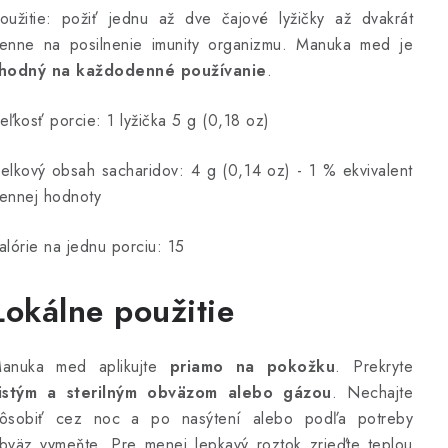
oužitie: požiť jednu až dve čajové lyžičky až dvakrát
enne na posilnenie imunity organizmu. Manuka med je
hodný na každodenné používanie
.
eľkosť porcie: 1 lyžička 5 g (0,18 oz)
elkový obsah sacharidov: 4 g (0,14 oz) - 1 % ekvivalent
ennej hodnoty
alórie na jednu porciu: 15
Lokálne použitie
anuka med aplikujte
priamo na pokožku
. Prekryte
istým a sterilným obväzom alebo gázou
. Nechajte
ôsobiť cez noc a po nasýtení alebo podľa potreby
bväz vymeňte. Pre menej lepkavý roztok zrieďte teplou