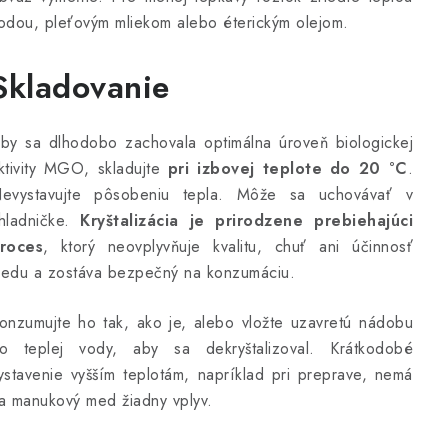
odou, pleťovým mliekom alebo éterickým olejom.
Skladovanie
by sa dlhodobo zachovala optimálna úroveň biologickej
ktivity MGO, skladujte
pri izbovej teplote do 20 °C
.
evystavujte pôsobeniu tepla. Môže sa uchovávať v
hladničke.
Kryštalizácia je prirodzene prebiehajúci
roces
, ktorý neovplyvňuje kvalitu, chuť ani účinnosť
edu a zostáva bezpečný na konzumáciu.
onzumujte ho tak, ako je, alebo vložte uzavretú nádobu
o teplej vody, aby sa dekryštalizoval. Krátkodobé
ystavenie vyšším teplotám, napríklad pri preprave, nemá
a manukový med žiadny vplyv.