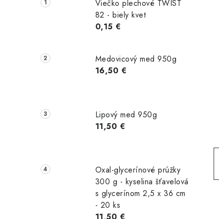
č
Viečko plechové TWIST
n
82 - biely kvet
0,15 €
ý
p
Medovicový med 950g
a
16,50 €
n
e
Lipový med 950g
l
11,50 €
Oxal-glycerínové prúžky
300 g - kyselina šťavelová
s glycerínom 2,5 x 36 cm
- 20 ks
11,50 €