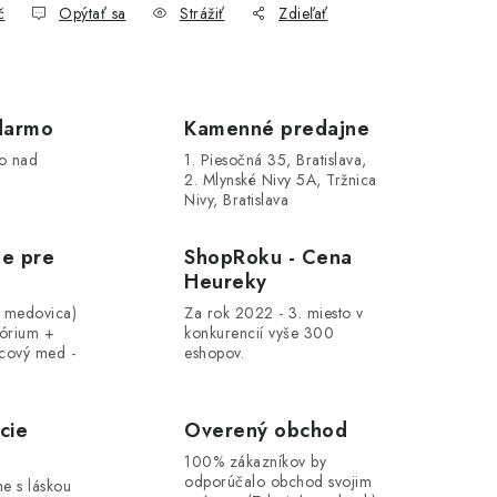
č
Opýtať sa
Strážiť
Zdieľať
darmo
Kamenné predajne
o nad
1. Piesočná 35, Bratislava,
2. Mlynské Nivy 5A, Tržnica
Nivy, Bratislava
le pre
ShopRoku - Cena
Heureky
, medovica)
Za rok 2022 - 3. miesto v
tórium +
konkurencií vyše 300
cový med -
eshopov.
cie
Overený obchod
100% zákazníkov by
odporúčalo obchod svojim
me s láskou