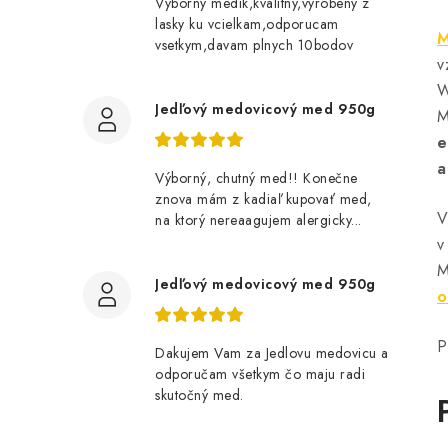
Vyborny medik,kvalitny,vyrobeny z
lasky ku vcielkam,odporucam
M
vsetkym,davam plnych 10bodov
v
W
Jedľový medovicový med 950g
M
e
a
Výborný, chutný med!! Konečne
znova mám z kadiaľ kupovať med,
V
na ktorý nereaagujem alergicky...
v
M
Jedľový medovicový med 950g
o
P
Dakujem Vam za Jedlovu medovicu a
odporučam všetkym čo maju radi
skutočný med.