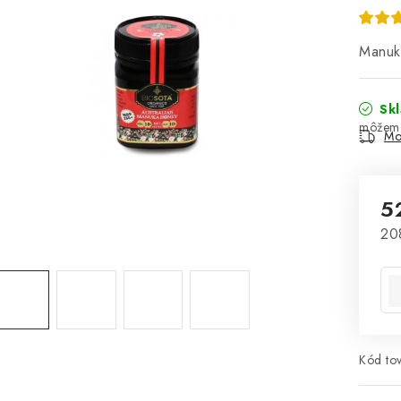
Manuk
Sk
Mo
5
Jed
20
Kód tov