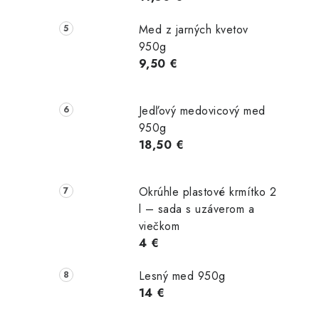
Med z jarných kvetov
950g
9,50 €
Jedľový medovicový med
950g
18,50 €
Okrúhle plastové krmítko 2
l – sada s uzáverom a
viečkom
4 €
Lesný med 950g
14 €