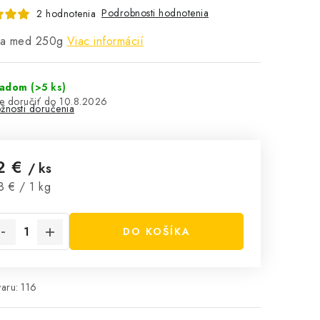
Podrobnosti hodnotenia
2 hodnotenia
a med 250g
Viac informácií
ladom
(>5 ks)
10.8.2026
žnosti doručenia
2 €
/ ks
notková cena:
8 € / 1 kg
DO KOŠÍKA
aru:
116