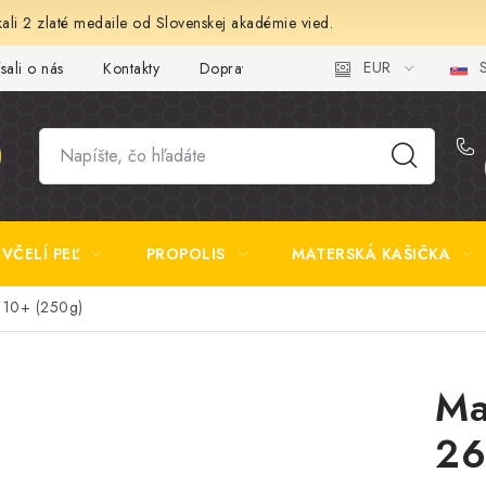
ali 2 zlaté medaile od Slovenskej akadémie vied.
EUR
S
sali o nás
Kontakty
Doprava a platba
Najčastejšie otázk
VČELÍ PEĽ
PROPOLIS
MATERSKÁ KAŠIČKA
10+ (250g)
Ma
26