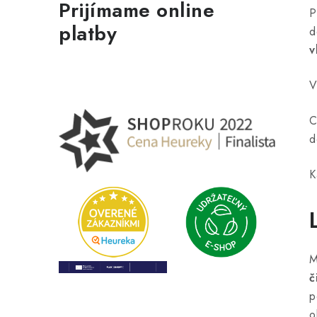
Prijímame online
P
platby
d
v
V
C
d
K
M
č
p
o