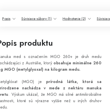
Popis
Súvisiace súbory (1)
Hodnotenie (2)
Súvisiac
Popis produktu
anuka med s označením MGO 260+ je druh medu
ochádzajúci z Austrálie, ktorý
obsahuje minimálne 260
g MGO (metylglyoxal) na kilogram medu.
etylglóxat (MGO) je
prírodná látka, ktorá sa
rirodzene nachádza v mede z nektáru manuka
vetu
. Výskum ukázal, že MGO má silné antimikrobiálne
lastnosti, ktoré sú výrazne vyššie než u iných druhov
edu.