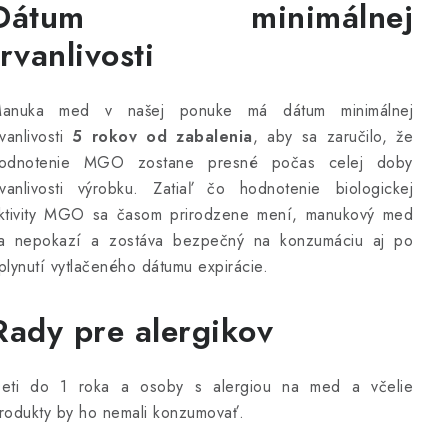
Dátum minimálnej
trvanlivosti
anuka med v našej ponuke má dátum minimálnej
rvanlivosti
5 rokov od zabalenia
, aby sa zaručilo, že
odnotenie MGO zostane presné počas celej doby
rvanlivosti výrobku. Zatiaľ čo hodnotenie biologickej
ktivity MGO sa časom prirodzene mení, manukový med
a nepokazí a zostáva bezpečný na konzumáciu aj po
plynutí vytlačeného dátumu expirácie.
Rady pre alergikov
eti do 1 roka a osoby s alergiou na med a včelie
rodukty by ho nemali konzumovať.