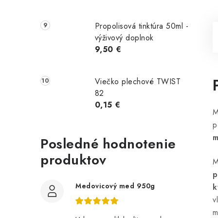
Propolisová tinktúra 50ml -
výživový doplnok
9,50 €
Viečko plechové TWIST
82
0,15 €
M
p
m
Posledné hodnotenie
produktov
M
p
Medovicový med 950g
k
v
m