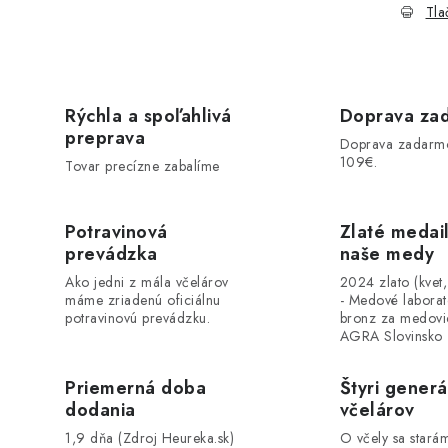
Tla
Rýchla a spoľahlivá
Doprava za
preprava
Doprava zadarm
109€.
Tovar precízne zabalíme
Potravinová
Zlaté medai
prevádzka
naše medy
Ako jedni z mála včelárov
2024 zlato (kvet
máme zriadenú oficiálnu
- Medové labora
potravinovú prevádzku.
bronz za medovi
AGRA Slovinsko
Priemerná doba
Štyri generá
dodania
včelárov
1,9 dňa (Zdroj Heureka.sk)
O včely sa stará