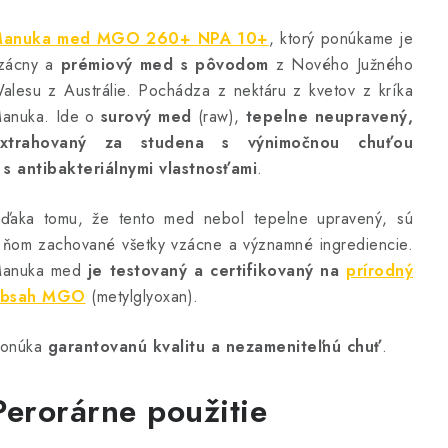
anuka med MGO 260+ NPA 10+
, ktorý ponúkame je
zácny a
prémiový med s pôvodom
z Nového Južného
alesu z Austrálie. Pochádza z nektáru z kvetov z kríka
anuka. Ide o
surový med
(raw),
tepelne neupravený,
xtrahovaný za studena s výnimočnou chuťou
 s antibakteriálnymi vlastnosťami
.
ďaka tomu, že tento med nebol tepelne upravený, sú
 ňom zachované všetky vzácne a významné ingrediencie.
anuka med
je testovaný a certifikovaný na
prírodný
bsah MGO
(metylglyoxan).
onúka
garantovanú kvalitu a nezameniteľnú chuť
.
Perorárne použitie