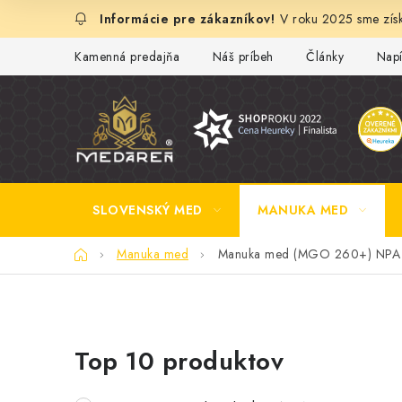
Prejsť
V roku 2025 sme získ
na
obsah
Kamenná predajňa
Náš príbeh
Články
Napí
SLOVENSKÝ MED
MANUKA MED
Domov
Manuka med
Manuka med (MGO 260+) NPA 
B
Top 10 produktov
o