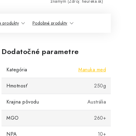
známym (Zdroj: heureka.sk)
e produkty
Podobné produkty
Dodatočné parametre
Kategória
Manuka med
Hmotnosť
250g
Krajina pôvodu
Austrália
MGO
260+
NPA
10+