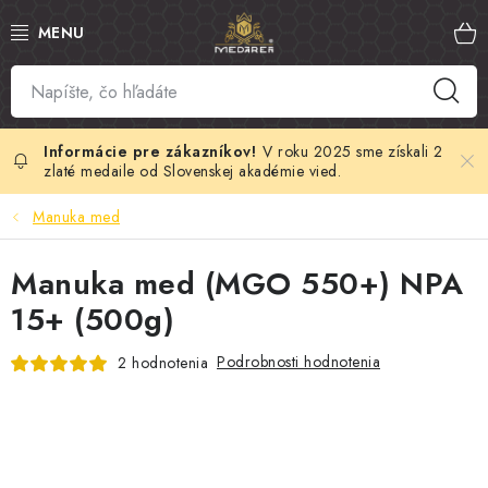
Prejsť
na
obsah
SLOVENSKÝ MED
MANUKA MED
V roku 2025 sme získali 2
zlaté medaile od Slovenskej akadémie vied.
VČELÍ PEĽ
Manuka med
PROPOLIS
Manuka med (MGO 550+) NPA
15+ (500g)
MATERSKÁ KAŠIČKA
Podrobnosti hodnotenia
2 hodnotenia
VČELÍ JED
MEDOVÁ KOZMETIKA