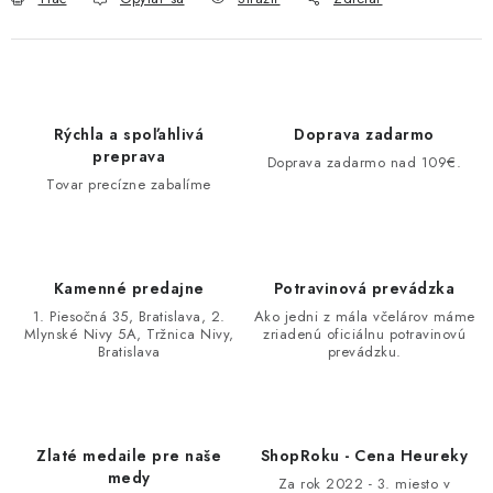
Rýchla a spoľahlivá
Doprava zadarmo
preprava
Doprava zadarmo nad 109€.
Tovar precízne zabalíme
Kamenné predajne
Potravinová prevádzka
1. Piesočná 35, Bratislava, 2.
Ako jedni z mála včelárov máme
Mlynské Nivy 5A, Tržnica Nivy,
zriadenú oficiálnu potravinovú
Bratislava
prevádzku.
Zlaté medaile pre naše
ShopRoku - Cena Heureky
medy
Za rok 2022 - 3. miesto v