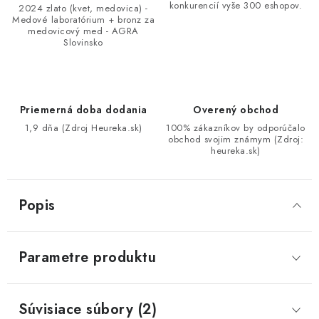
konkurencií vyše 300 eshopov.
2024 zlato (kvet, medovica) -
Medové laboratórium + bronz za
medovicový med - AGRA
Slovinsko
Priemerná doba dodania
Overený obchod
1,9 dňa (Zdroj Heureka.sk)
100% zákazníkov by odporúčalo
obchod svojim známym (Zdroj:
heureka.sk)
Popis
Parametre produktu
Súvisiace súbory (2)