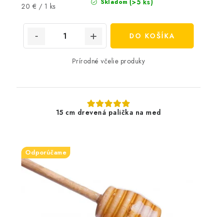
(>5 ks)
Skladom
Jednotková
20 € / 1 ks
cena:
DO KOŠÍKA
Prírodné včelie produky
15 cm drevená palička na med
Odporúčame