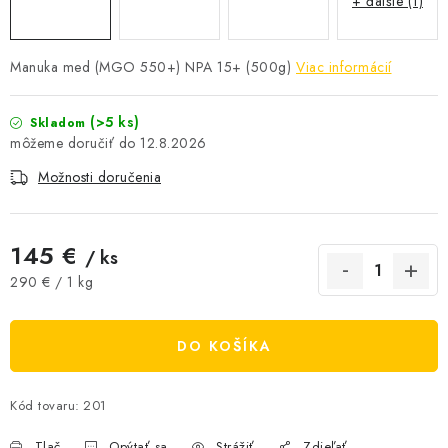
+ ďalšie (1)
AKCIE A ZĽAVY
Manuka med (MGO 550+) NPA 15+ (500g)
Viac informácií
NOVINKY
(>5 ks)
Skladom
ČOKOLÁDA
12.8.2026
VÝŽIVOVÉ DOPLNKY
Možnosti doručenia
Kamenná predajňa
Náš príbeh
Články
Napísali o nás
145 €
/ ks
Kontakty
Doprava a platba
Najčastejšie otázky FAQ
Jednotková cena:
290 € / 1 kg
Fotogaléria
Obchodné podmienky
Ochrana osobných údajov
DO KOŠÍKA
Vrátenie tovaru, výmena a reklamácie
Veľkoobchod
Kód tovaru:
201
Tlač
Opýtať sa
Strážiť
Zdieľať