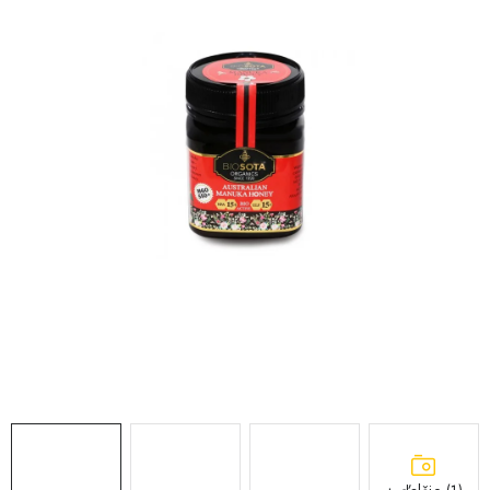
MEDOVINA
MEDOVÉ DARČEKOVÉ SETY
VÝROBKY Z VOSKU
DOPLNKY KU VČELÍM PRODUKTOM
MEDOVÉ CUKROVINKY
SLUŽBY VČELÁRA
DARČEKOVÝ POUKAZ
VČELÁRSKE POTREBY
LITERATÚRA - KNIHY