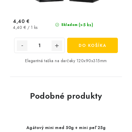
4,40 €
(>5 ks)
Skladom
Jednotková
4,40 € / 1 ks
cena:
DO KOŠÍKA
Elegantná taška na darčeky 120x90x315mm
Podobné produkty
Agátový mini med 50g + mini peľ 25g