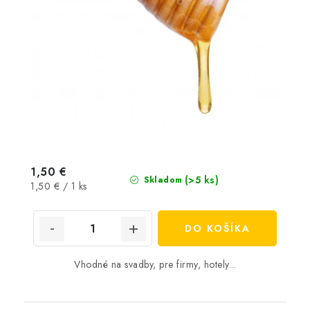
1,50 €
(>5 ks)
Skladom
Jednotková
1,50 € / 1 ks
cena:
DO KOŠÍKA
Vhodné na svadby, pre firmy, hotely...