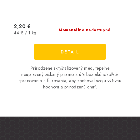
2,20 €
Momentálne nedostupné
Jednotková
44 € / 1 kg
cena:
DETAIL
Prirodzene skryštalizovaný med, tepelne
neupravený získaný priamo z úľa bez akéhokoľvek
spracovania a filtrovania, aby zachoval svoju výživnú
hodnotu a prirodzenú chuť.