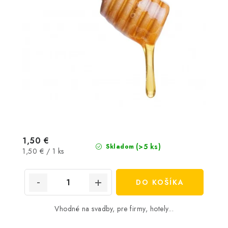
1,50 €
(>5 ks)
Skladom
Jednotková
1,50 € / 1 ks
cena:
DO KOŠÍKA
Vhodné na svadby, pre firmy, hotely...