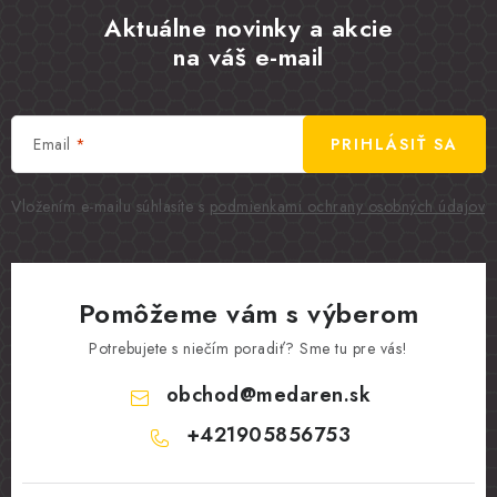
Aktuálne novinky a akcie
na váš e-mail
Email
PRIHLÁSIŤ SA
Vložením e-mailu súhlasíte s
podmienkami ochrany osobných údajov
Pomôžeme vám s výberom
Potrebujete s niečím poradiť? Sme tu pre vás!
obchod
@
medaren.sk
+421905856753