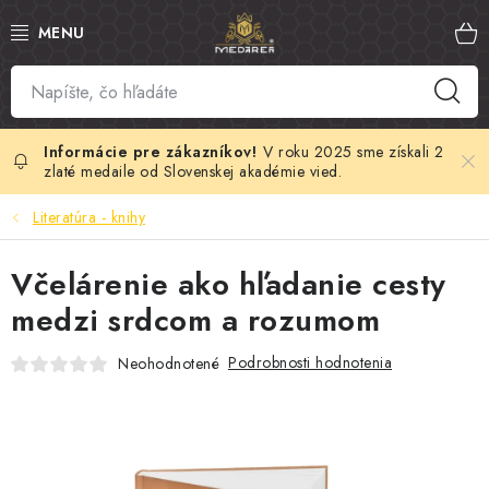
Prejsť
na
obsah
SLOVENSKÝ MED
MANUKA MED
V roku 2025 sme získali 2
zlaté medaile od Slovenskej akadémie vied.
VČELÍ PEĽ
Literatúra - knihy
PROPOLIS
Včelárenie ako hľadanie cesty
medzi srdcom a rozumom
MATERSKÁ KAŠIČKA
Podrobnosti hodnotenia
Neohodnotené
VČELÍ JED
MEDOVÁ KOZMETIKA