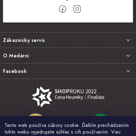
Z
á
Zákaznícky servis
p
ä
Doprava a platba
O Medárni
t
Vrátenie tovaru, výmena a reklamácie
i
Kontakt
Facebook
e
Najčastejšie otázky FAQ
Náš príbeh
Hodnotenie obchodu
Kamenná predajňa
Obchodné podmienky
Články
Ochrana osobných údajov
Napísali o nás
Veľkoobchod
Tento web používa súbory cookie. Ďalším prechádzaním
Fotogaléria
tohto webu vyjadrujete súhlas s ich používaním. Viac