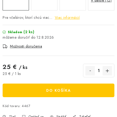
+ ďalšie (12)
AKCIE A ZĽAVY
Pre včelárov, ktorí chcú viac…
Viac informácií
NOVINKY
(2 ks)
Skladom
ČOKOLÁDA
12.8.2026
VÝŽIVOVÉ DOPLNKY
Možnosti doručenia
Kamenná predajňa
Náš príbeh
Články
Napísali o nás
25 €
/ ks
Kontakty
Doprava a platba
Najčastejšie otázky FAQ
Jednotková cena:
25 € / 1 ks
Fotogaléria
Obchodné podmienky
Ochrana osobných údajov
DO KOŠÍKA
Vrátenie tovaru, výmena a reklamácie
Veľkoobchod
Kód tovaru:
4467
Tlač
Opýtať sa
Strážiť
Zdieľať