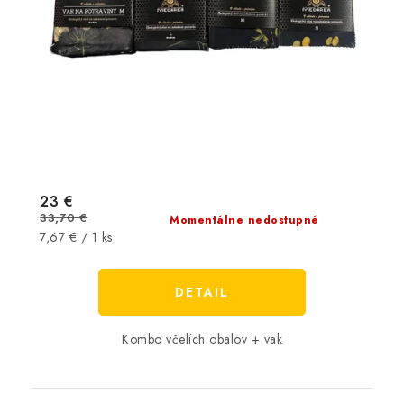
23 €
33,70 €
Momentálne nedostupné
Jednotková
7,67 € / 1 ks
cena:
DETAIL
Kombo včelích obalov + vak