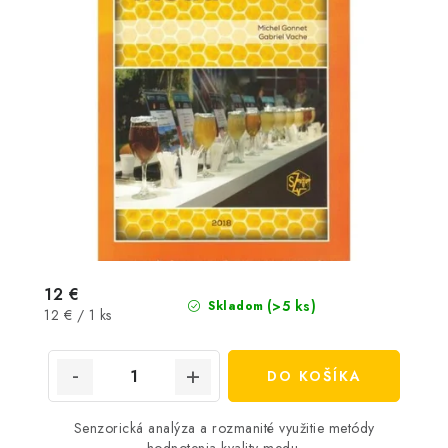
12 €
(>5 ks)
Skladom
Jednotková
12 € / 1 ks
cena:
DO KOŠÍKA
Senzorická analýza a rozmanité využitie metódy