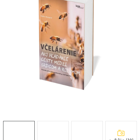
MEDOVINA
MEDOVÉ DARČEKOVÉ SETY
VÝROBKY Z VOSKU
DOPLNKY KU VČELÍM PRODUKTOM
MEDOVÉ CUKROVINKY
SLUŽBY VČELÁRA
DARČEKOVÝ POUKAZ
VČELÁRSKE POTREBY
LITERATÚRA - KNIHY