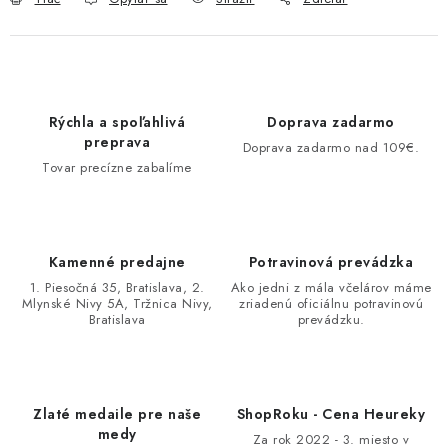
Rýchla a spoľahlivá
Doprava zadarmo
preprava
Doprava zadarmo nad 109€.
Tovar precízne zabalíme
Kamenné predajne
Potravinová prevádzka
1. Piesočná 35, Bratislava, 2.
Ako jedni z mála včelárov máme
Mlynské Nivy 5A, Tržnica Nivy,
zriadenú oficiálnu potravinovú
Bratislava
prevádzku.
Zlaté medaile pre naše
ShopRoku - Cena Heureky
medy
Za rok 2022 - 3. miesto v