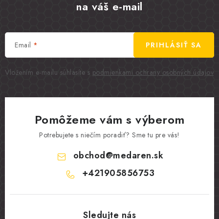
na váš e-mail
Email
PRIHLÁSIŤ SA
Vložením e-mailu súhlasíte s
podmienkami ochrany osobných údajov
Pomôžeme vám s výberom
Potrebujete s niečím poradiť? Sme tu pre vás!
obchod
@
medaren.sk
+421905856753