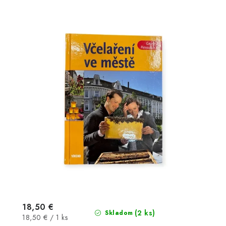
18,50 €
(2 ks)
Skladom
Jednotková
18,50 € / 1 ks