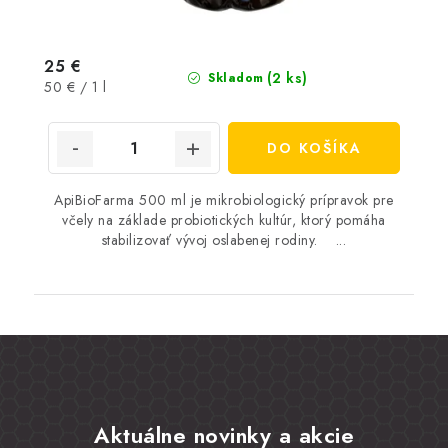
25 €
(2 ks)
Skladom
Jednotková
50 € / 1 l
cena:
DO KOŠÍKA
ApiBioFarma 500 ml je mikrobiologický prípravok pre
včely na základe probiotických kultúr, ktorý pomáha
stabilizovať vývoj oslabenej rodiny. ...
Aktuálne novinky a akcie