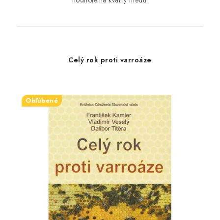
hodnotenia kvality medu.
Celý rok proti varroáze
Obľúbené