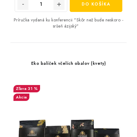
DO KOŠÍKA
Príručka vydaná ku konferencii "Skôr než bude neskoro -
sršeň ázijský"
Eko balíček včelích obalov (kvety)
31 %
Akcia