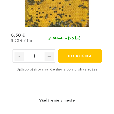
8,50 €
(>5 ks)
Skladom
Jednotková
8,50 € / 1 ks
cena:
DO KOŠÍKA
Spôsob ošetrovania včelstiev a boja proti varroáze
Včelárenie v meste