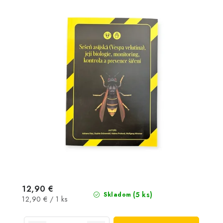
12,90 €
(5 ks)
Skladom
Jednotková
12,90 € / 1 ks
cena: