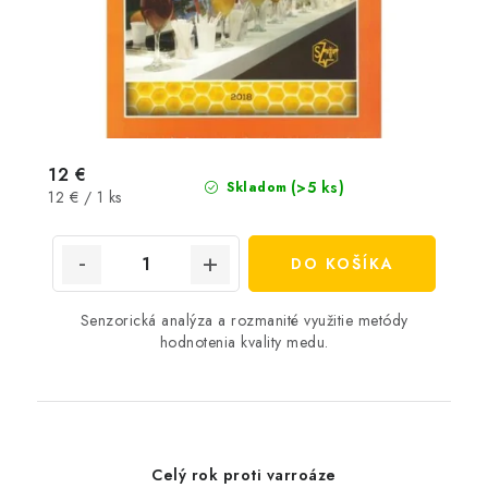
12 €
(>5 ks)
Skladom
Jednotková
12 € / 1 ks
cena:
DO KOŠÍKA
Senzorická analýza a rozmanité využitie metódy
hodnotenia kvality medu.
Celý rok proti varroáze