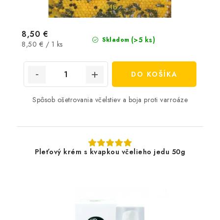
8,50 €
(>5 ks)
Skladom
Jednotková
8,50 € / 1 ks
cena:
DO KOŠÍKA
Spôsob ošetrovania včelstiev a boja proti varroáze
Pleťový krém s kvapkou včelieho jedu 50g