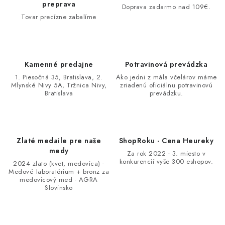
preprava
Doprava zadarmo nad 109€.
Tovar precízne zabalíme
Kamenné predajne
Potravinová prevádzka
1. Piesočná 35, Bratislava, 2.
Ako jedni z mála včelárov máme
Mlynské Nivy 5A, Tržnica Nivy,
zriadenú oficiálnu potravinovú
Bratislava
prevádzku.
Zlaté medaile pre naše
ShopRoku - Cena Heureky
medy
Za rok 2022 - 3. miesto v
konkurencií vyše 300 eshopov.
2024 zlato (kvet, medovica) -
Medové laboratórium + bronz za
medovicový med - AGRA
Slovinsko