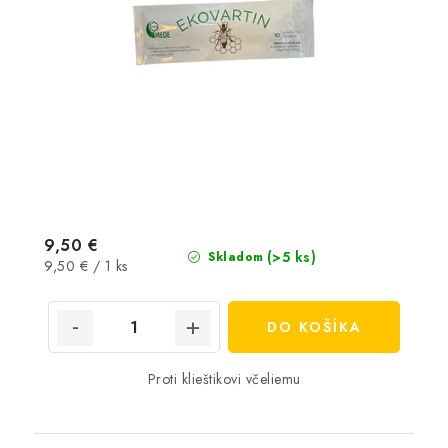
9,50 €
(>5 ks)
Skladom
Jednotková
9,50 € / 1 ks
cena:
DO KOŠÍKA
Proti klieštikovi včeliemu