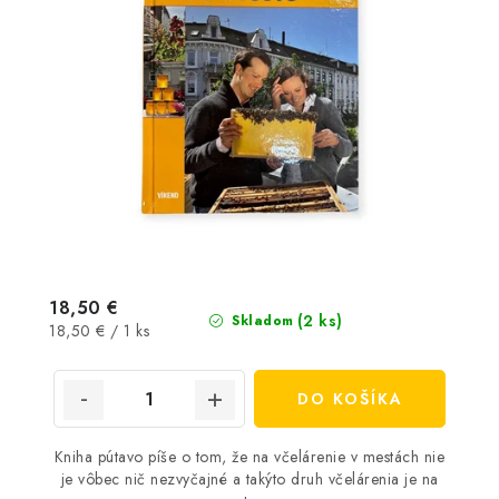
18,50 €
(2 ks)
Skladom
Jednotková
18,50 € / 1 ks
cena:
DO KOŠÍKA
Kniha pútavo píše o tom, že na včelárenie v mestách nie
je vôbec nič nezvyčajné a takýto druh včelárenia je na