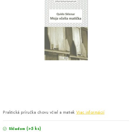
MEDOVINA
MEDOVÉ DARČEKOVÉ SETY
VÝROBKY Z VOSKU
DOPLNKY KU VČELÍM PRODUKTOM
MEDOVÉ CUKROVINKY
SLUŽBY VČELÁRA
DARČEKOVÝ POUKAZ
VČELÁRSKE POTREBY
Praktická príručka chovu včiel a matiek
Viac informácií
LITERATÚRA - KNIHY
(>5 ks)
Skladom