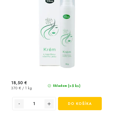
18,50 €
(>5 ks)
Skladom
Jednotková
370 € / 1 kg
cena:
DO KOŠÍKA