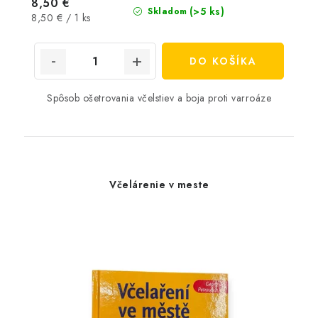
8,50 €
(>5 ks)
Skladom
Jednotková
8,50 € / 1 ks
cena:
DO KOŠÍKA
Spôsob ošetrovania včelstiev a boja proti varroáze
Včelárenie v meste