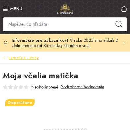
Prejsť
na
obsah
SLOVENSKÝ MED
MANUKA MED
V roku 2025 sme získali 2
zlaté medaile od Slovenskej akadémie vied.
VČELÍ PEĽ
Literatúra - knihy
PROPOLIS
Moja včelia matička
MATERSKÁ KAŠIČKA
Podrobnosti hodnotenia
Neohodnotené
VČELÍ JED
Odporúčame
MEDOVÁ KOZMETIKA