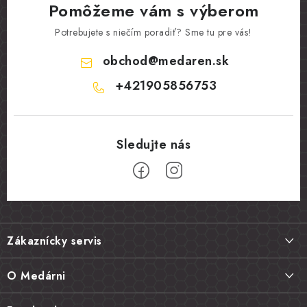
Pomôžeme vám s výberom
Potrebujete s niečím poradiť? Sme tu pre vás!
obchod
@
medaren.sk
+421905856753
Z
á
Zákaznícky servis
p
ä
Doprava a platba
O Medárni
t
Vrátenie tovaru, výmena a reklamácie
i
Kontakt