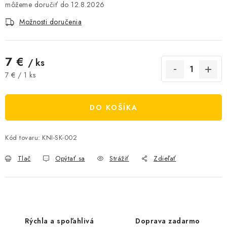
12.8.2026
AKCIE A ZĽAVY
Možnosti doručenia
NOVINKY
7 €
/ ks
ČOKOLÁDA
Jednotková cena:
7 € / 1 ks
VÝŽIVOVÉ DOPLNKY
DO KOŠÍKA
Kamenná predajňa
Náš príbeh
Články
Napísali o nás
Kontakty
Doprava a platba
Najčastejšie otázky FAQ
Kód tovaru:
KNI-SK-002
Fotogaléria
Obchodné podmienky
Tlač
Opýtať sa
Strážiť
Zdieľať
Ochrana osobných údajov
Vrátenie tovaru, výmena a reklamácie
Veľkoobchod
Rýchla a spoľahlivá
Doprava zadarmo