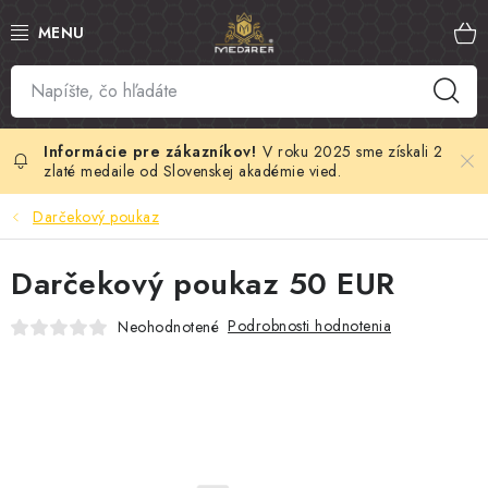
Prejsť
na
obsah
SLOVENSKÝ MED
MANUKA MED
V roku 2025 sme získali 2
zlaté medaile od Slovenskej akadémie vied.
VČELÍ PEĽ
Darčekový poukaz
PROPOLIS
Darčekový poukaz 50 EUR
MATERSKÁ KAŠIČKA
Podrobnosti hodnotenia
Neohodnotené
VČELÍ JED
MEDOVÁ KOZMETIKA