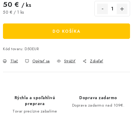
50 €
/ ks
AKCIE A ZĽAVY
Jednotková cena:
50 € / 1 ks
NOVINKY
DO KOŠÍKA
ČOKOLÁDA
Kód tovaru:
D50EUR
VÝŽIVOVÉ DOPLNKY
Tlač
Opýtať sa
Strážiť
Zdieľať
Kamenná predajňa
Náš príbeh
Články
Napísali o nás
Kontakty
Doprava a platba
Najčastejšie otázky FAQ
Fotogaléria
Obchodné podmienky
Ochrana osobných údajov
Rýchla a spoľahlivá
Doprava zadarmo
preprava
Doprava zadarmo nad 109€.
Vrátenie tovaru, výmena a reklamácie
Veľkoobchod
Tovar precízne zabalíme