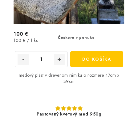
100 €
Čoskoro v ponuke
Jednotková
100 € / 1 ks
cena:
DO KOŠÍKA
medový plást v drevenom rámiku o rozmere 47cm x
39cm
Pastovaný kvetový med 950g