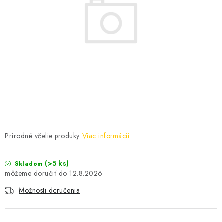
MEDOVINA
MEDOVÉ DARČEKOVÉ SETY
VÝROBKY Z VOSKU
DOPLNKY KU VČELÍM PRODUKTOM
MEDOVÉ CUKROVINKY
SLUŽBY VČELÁRA
Prírodné včelie produky
Viac informácií
DARČEKOVÝ POUKAZ
(>5 ks)
Skladom
12.8.2026
VČELÁRSKE POTREBY
Možnosti doručenia
LITERATÚRA - KNIHY