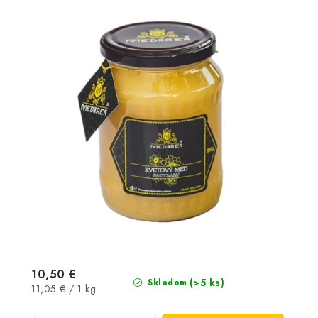
10,50 €
(>5 ks)
Skladom
Jednotková
11,05 € / 1 kg
cena: