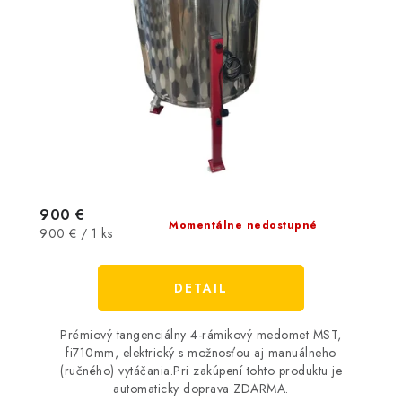
900 €
Momentálne nedostupné
Jednotková
900 € / 1 ks
cena:
DETAIL
Prémiový tangenciálny 4-rámikový medomet MST,
fi710mm, elektrický s možnosťou aj manuálneho
(ručného) vytáčania.Pri zakúpení tohto produktu je
automaticky doprava ZDARMA.