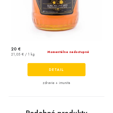
20 €
Momentálne nedostupné
Jednotková
21,05 € / 1 kg
cena:
DETAIL
zdravie + imunita
Podobné produkty