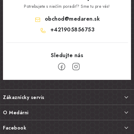
Potrebujete s niečím poradiť? Sme tu pre vás!
obchod
@
medaren.sk
+421905856753
Z
á
Zákaznícky servis
p
ä
Doprava a platba
O Medárni
t
Vrátenie tovaru, výmena a reklamácie
i
Kontakt
Facebook
e
Najčastejšie otázky FAQ