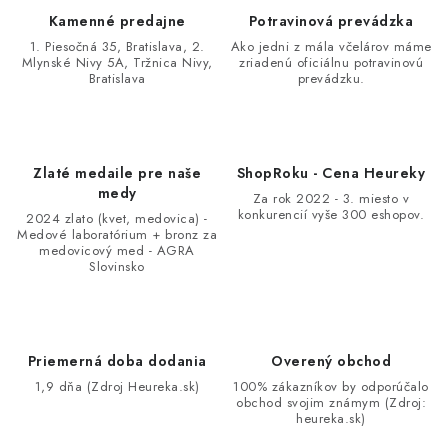
Kamenné predajne
Potravinová prevádzka
1. Piesočná 35, Bratislava, 2.
Ako jedni z mála včelárov máme
Mlynské Nivy 5A, Tržnica Nivy,
zriadenú oficiálnu potravinovú
Bratislava
prevádzku.
Zlaté medaile pre naše
ShopRoku - Cena Heureky
medy
Za rok 2022 - 3. miesto v
konkurencií vyše 300 eshopov.
2024 zlato (kvet, medovica) -
Medové laboratórium + bronz za
medovicový med - AGRA
Slovinsko
Priemerná doba dodania
Overený obchod
1,9 dňa (Zdroj Heureka.sk)
100% zákazníkov by odporúčalo
obchod svojim známym (Zdroj:
heureka.sk)