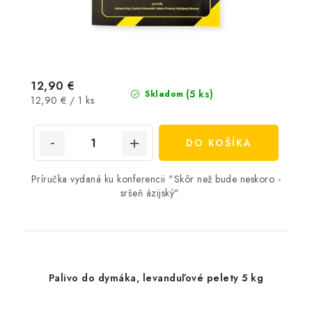
12,90 €
(5 ks)
Skladom
Jednotková
12,90 € / 1 ks
cena:
DO KOŠÍKA
Príručka vydaná ku konferencii "Skôr než bude neskoro -
sršeň ázijský"
Palivo do dymáka, levanduľové pelety 5 kg