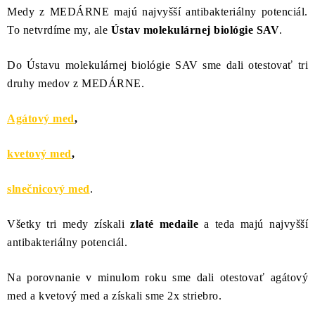
MEDOVINA
Medy z MEDÁRNE majú najvyšší antibakteriálny potenciál.
To netvrdíme my, ale
Ústav molekulárnej biológie SAV
.
MEDOVÉ DARČEKOVÉ SETY
Do Ústavu molekulárnej biológie SAV sme dali otestovať tri
VÝROBKY Z VOSKU
druhy medov z MEDÁRNE.
DOPLNKY KU VČELÍM PRODUKTOM
Agátový med
,
MEDOVÉ CUKROVINKY
kvetový med
,
SLUŽBY VČELÁRA
slnečnicový med
.
DARČEKOVÝ POUKAZ
Všetky tri medy získali
zlaté medaile
a teda majú najvyšší
antibakteriálny potenciál.
VČELÁRSKE POTREBY
Na porovnanie v minulom roku sme dali otestovať agátový
LITERATÚRA - KNIHY
med a kvetový med a získali sme 2x striebro.