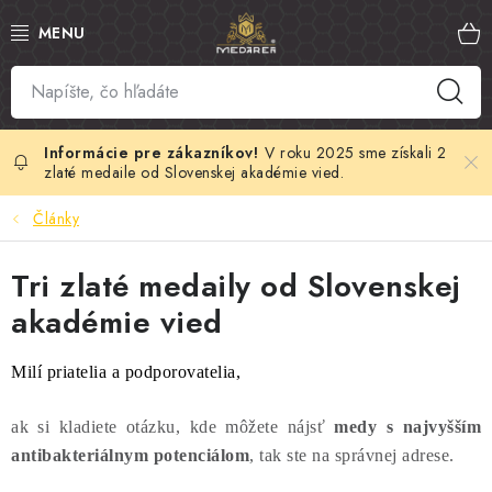
Prejsť
na
obsah
SLOVENSKÝ MED
MANUKA MED
V roku 2025 sme získali 2
zlaté medaile od Slovenskej akadémie vied.
VČELÍ PEĽ
Články
PROPOLIS
Tri zlaté medaily od Slovenskej
akadémie vied
MATERSKÁ KAŠIČKA
Milí priatelia a podporovatelia,
VČELÍ JED
ak si kladiete otázku, kde môžete nájsť
medy s najvyšším
MEDOVÁ KOZMETIKA
antibakteriálnym potenciálom
, tak ste na správnej adrese.