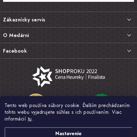
Z
á
Zákaznícky servis
p
ä
Doprava a platba
O Medárni
t
Vrátenie tovaru, výmena a reklamácie
i
Kontakt
Facebook
e
Najčastejšie otázky FAQ
Náš príbeh
Hodnotenie obchodu
Kamenná predajňa
Obchodné podmienky
Články
Ochrana osobných údajov
Napísali o nás
Veľkoobchod
Tento web používa súbory cookie. Ďalším prechádzaním
Fotogaléria
tohto webu vyjadrujete súhlas s ich používaním. Viac
Novinky
informácií
tu
.
Nastavenie