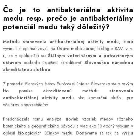
AKCIE A ZĽAVY
Čo je to antibakteriálna aktivita
medu resp. prečo je antibakteriálny
NOVINKY
potenciál medu taký dôležitý?
ČOKOLÁDA
Metódu stanovenia antibakteriálnej aktivity medu
, ktorú
vyvinuli a optimalizovali na Ústave molekulárnej biológie SAV, v. v.
VÝŽIVOVÉ DOPLNKY
i., sa v spolupráci so
Štátnym veterinárnym a potravinovým
ústavom
podarilo úspešne akreditovať
Slovenskou národnou
akreditačnou službou
.
Kamenná predajňa
Náš príbeh
Články
Napísali o nás
Kontakty
Doprava a platba
Najčastejšie otázky FAQ
Z pomedzi členských štátov Európskej únie sa Slovensko stalo prvým
Fotogaléria
Obchodné podmienky
kto ponúka
akreditovanú metódu stanovenia
antibakteriálnej aktivity medu
ako komerčnú službu pre
Ochrana osobných údajov
včelárov a spotrebiteľov.
Vrátenie tovaru, výmena a reklamácie
Veľkoobchod
Predchádzala tomu analýza stoviek vzoriek medov rôzneho
botanického a geografického pôvodu a viac ako 10-ročný výskum v
oblasti biologických účinkov medu. Dostávame sa tak na vyššiu