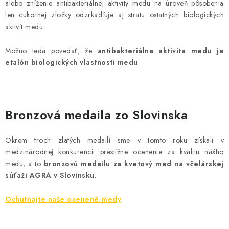
alebo zníženie antibakteriálnej aktivity medu na úroveň pôsobenia
len cukornej zložky odzrkadľuje aj stratu ostatných biologických
aktivít medu.
Možno teda povedať, že
antibakteriálna aktivita medu je
etalón biologických vlastnosti medu
.
Bronzová medaila zo Slovinska
Okrem troch zlatých medailí sme v tomto roku získali v
medzinárodnej konkurencii prestížne ocenenie za kvalitu nášho
medu, a to
bronzovú medailu za kvetový med na včelárskej
súťaži AGRA v Slovinsku
.
Ochutnajte naše ocenené medy