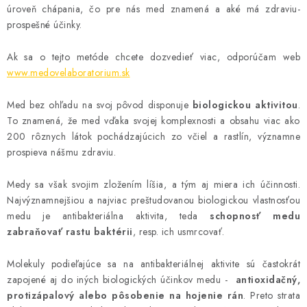
úroveň chápania, čo pre nás med znamená a aké má zdraviu-
prospešné účinky.
Ak sa o tejto metóde chcete dozvedieť viac, odporúčam web
www.medovelaboratorium.sk
Med bez ohľadu na svoj pôvod disponuje
biologickou aktivitou
.
To znamená, že med vďaka svojej komplexnosti a obsahu viac ako
200 rôznych látok pochádzajúcich zo včiel a rastlín, významne
prospieva nášmu zdraviu.
Medy sa však svojim zložením líšia, a tým aj miera ich účinnosti.
Najvýznamnejšiou a najviac preštudovanou biologickou vlastnosťou
medu je antibakteriálna aktivita, teda
schopnosť medu
zabraňovať rastu baktérii
, resp. ich usmrcovať.
Molekuly podieľajúce sa na antibakteriálnej aktivite sú častokrát
zapojené aj do iných biologických účinkov medu -
antioxidačný,
protizápalový alebo pôsobenie na hojenie rán
. Preto strata