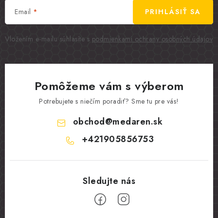
Email
PRIHLÁSIŤ SA
Vložením e-mailu súhlasíte s
podmienkami ochrany osobných údajov
Pomôžeme vám s výberom
Potrebujete s niečím poradiť? Sme tu pre vás!
obchod
@
medaren.sk
+421905856753