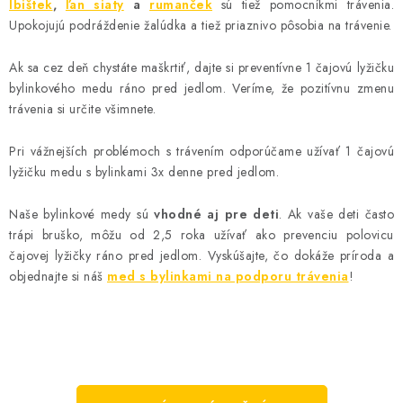
Ibištek
,
ľan siaty
a
rumanček
sú tiež pomocníkmi trávenia.
Upokojujú podráždenie žalúdka a tiež priaznivo pôsobia na trávenie.
Ak sa cez deň chystáte maškrtiť, dajte si preventívne 1 čajovú lyžičku
bylinkového medu ráno pred jedlom. Veríme, že pozitívnu zmenu
trávenia si určite všimnete.
Pri vážnejších problémoch s trávením odporúčame užívať 1 čajovú
lyžičku medu s bylinkami 3x denne pred jedlom.
Naše bylinkové medy sú
vhodné aj pre deti
. Ak vaše deti často
trápi bruško, môžu od 2,5 roka užívať ako prevenciu polovicu
čajovej lyžičky ráno pred jedlom. Vyskúšajte, čo dokáže príroda a
objednajte si náš
med s bylinkami na podporu trávenia
!