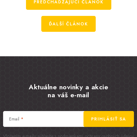
PREDCHÁDZAJÚCI ČLÁNOK
ĎALŠÍ ČLÁNOK
Aktuálne novinky a akcie
na váš e-mail
Email
PRIHLÁSIŤ SA
Vložením e-mailu súhlasíte s
podmienkami ochrany osobných údajov