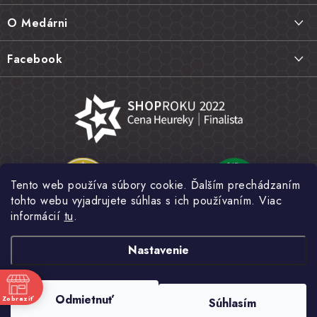
ä
Doprava a platba
O Medárni
t
Vrátenie tovaru, výmena a reklamácie
i
Kontakt
Facebook
e
Najčastejšie otázky FAQ
Náš príbeh
Hodnotenie obchodu
Kamenná predajňa
Obchodné podmienky
Články
Ochrana osobných údajov
Napísali o nás
Veľkoobchod
Tento web používa súbory cookie. Ďalším prechádzaním
Fotogaléria
tohto webu vyjadrujete súhlas s ich používaním. Viac
Novinky
informácií
tu
.
Nastavenie
Copyright 2026
MEDÁREŇ
. Všetky práva vyhradené.
Upraviť nastavenie
Odmietnuť
Zobraziť
Súhlasím
cookies
e