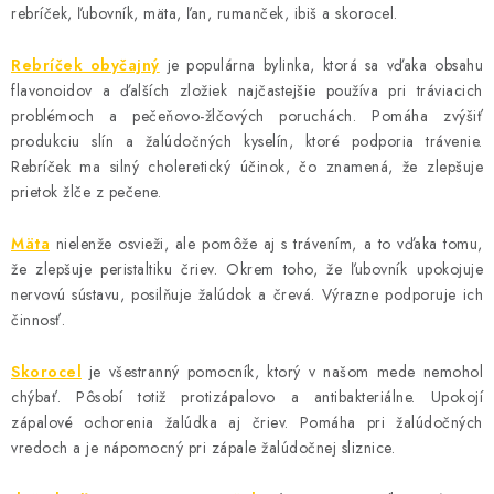
rebríček, ľubovník, mäta, ľan, rumanček, ibiš a skorocel.
AKCIE A ZĽAVY
Rebríček obyčajný
je populárna bylinka, ktorá sa vďaka obsahu
NOVINKY
flavonoidov a ďalších zložiek najčastejšie používa pri tráviacich
problémoch a pečeňovo-žlčových poruchách. Pomáha zvýšiť
ČOKOLÁDA
produkciu slín a žalúdočných kyselín, ktoré podporia trávenie.
Rebríček ma silný choleretický účinok, čo znamená, že zlepšuje
prietok žlče z pečene.
VÝŽIVOVÉ DOPLNKY
Mäta
nielenže osvieži, ale pomôže aj s trávením, a to vďaka tomu,
Kamenná predajňa
Náš príbeh
Články
Napísali o nás
že zlepšuje peristaltiku čriev. Okrem toho, že ľubovník upokojuje
Kontakty
Doprava a platba
Najčastejšie otázky FAQ
nervovú sústavu, posilňuje žalúdok a črevá. Výrazne podporuje ich
činnosť.
Fotogaléria
Obchodné podmienky
Ochrana osobných údajov
Skorocel
je všestranný pomocník, ktorý v našom mede nemohol
Vrátenie tovaru, výmena a reklamácie
Veľkoobchod
chýbať. Pôsobí totiž protizápalovo a antibakteriálne. Upokojí
zápalové ochorenia žalúdka aj čriev. Pomáha pri žalúdočných
vredoch a je nápomocný pri zápale žalúdočnej sliznice.