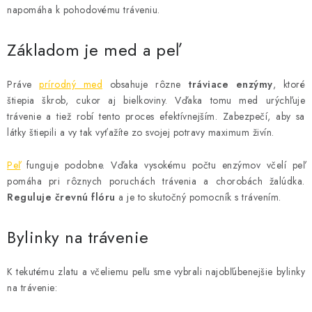
MEDOVINA
napomáha k pohodovému tráveniu.
MEDOVÉ DARČEKOVÉ SETY
Základom je med a peľ
VÝROBKY Z VOSKU
Práve
prírodný med
obsahuje rôzne
tráviace enzýmy
, ktoré
štiepia škrob, cukor aj bielkoviny. Vďaka tomu med urýchľuje
DOPLNKY KU VČELÍM PRODUKTOM
trávenie a tiež robí tento proces efektívnejším. Zabezpečí, aby sa
látky štiepili a vy tak vyťažíte zo svojej potravy maximum živín.
MEDOVÉ CUKROVINKY
Peľ
funguje podobne. Vďaka vysokému počtu enzýmov včelí peľ
pomáha pri rôznych poruchách trávenia a chorobách žalúdka.
SLUŽBY VČELÁRA
Reguluje črevnú flóru
a je to skutočný pomocník s trávením.
DARČEKOVÝ POUKAZ
Bylinky na trávenie
VČELÁRSKE POTREBY
K tekutému zlatu a včeliemu peľu sme vybrali najobľúbenejšie bylinky
na trávenie:
LITERATÚRA - KNIHY