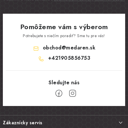
Pomôžeme vám s výberom
Potrebujete s niečím poradiť? Sme tu pre vás!
obchod
@
medaren.sk
+421905856753
Z
á
Zákaznícky servis
p