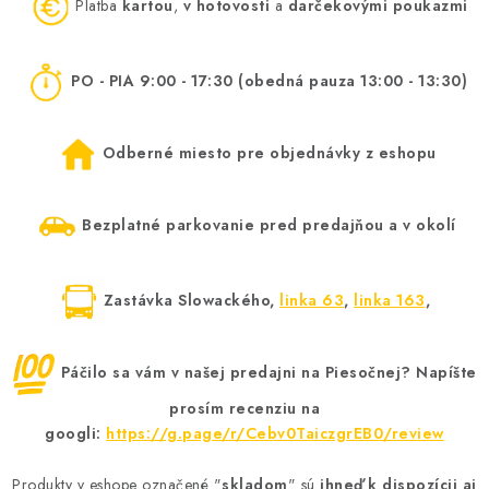
MEDOVINA
Platba
kartou
,
v hotovosti
a
darčekovými poukazmi
MEDOVÉ DARČEKOVÉ SETY
PO - PIA 9:00 - 17:30
(obedná pauza 13:00 - 13:30)
VÝROBKY Z VOSKU
Odberné miesto pre objednávky z eshopu
DOPLNKY KU VČELÍM PRODUKTOM
Bezplatné parkovanie pred predajňou a v okolí
MEDOVÉ CUKROVINKY
SLUŽBY VČELÁRA
Zastávka Slowackého,
linka 63
,
linka 163
,
DARČEKOVÝ POUKAZ
Páčilo sa vám v našej predajni na Piesočnej? Napíšte
VČELÁRSKE POTREBY
prosím recenziu na
googli:
https://g.page/r/Cebv0TaiczgrEB0/review
LITERATÚRA - KNIHY
Produkty v eshope označené "
skladom
" sú
ihneď k dispozícii aj