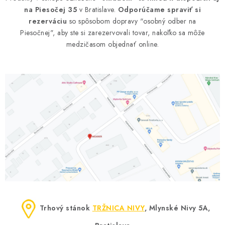
na Piesočej 35
v Bratislave.
Odporúčame spraviť si
AKCIE A ZĽAVY
rezerváciu
so spôsobom dopravy "osobný odber na
Piesočnej", aby ste si zarezervovali tovar, nakoľko sa môže
NOVINKY
medzičasom objednať online.
ČOKOLÁDA
VÝŽIVOVÉ DOPLNKY
Kamenná predajňa
Náš príbeh
Články
Napísali o nás
Kontakty
Doprava a platba
Najčastejšie otázky FAQ
Fotogaléria
Obchodné podmienky
Ochrana osobných údajov
Vrátenie tovaru, výmena a reklamácie
Veľkoobchod
Trhový stánok
TRŽNICA NIVY
, Mlynské Nivy 5A,