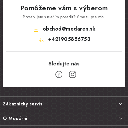
Pomôžeme vám s výberom
Potrebujete s niečím poradiť? Sme tu pre vás!
obchod
@
medaren.sk
+421905856753
Z
á
Zákaznícky servis
p
ä
Doprava a platba
O Medárni
t
Vrátenie tovaru, výmena a reklamácie