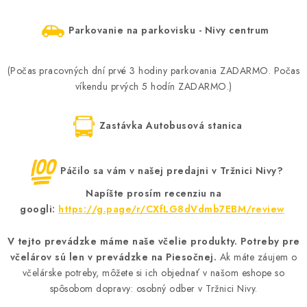
Parkovanie na parkovisku - Nivy centrum
(Počas pracovných dní prvé 3 hodiny parkovania ZADARMO. Počas
víkendu prvých 5 hodín ZADARMO.)
Zastávka Autobusová stanica
Páčilo sa vám v našej predajni v Tržnici Nivy?
Napíšte prosím recenziu na
googli:
https://g.page/r/CXfLG8dVdmb7EBM/review
V tejto prevádzke máme naše včelie produkty. Potreby pre
včelárov sú len v prevádzke na Piesočnej.
Ak máte záujem o
včelárske potreby, môžete si ich objednať v našom eshope so
spôsobom dopravy: osobný odber v Tržnici Nivy.