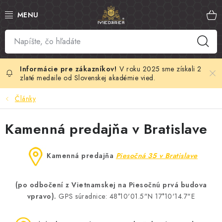
Prejsť
na
obsah
SLOVENSKÝ MED
MANUKA MED
V roku 2025 sme získali 2
zlaté medaile od Slovenskej akadémie vied.
VČELÍ PEĽ
Články
PROPOLIS
Kamenná predajňa v Bratislave
MATERSKÁ KAŠIČKA
Kamenná predajňa
Piesočná 35 v Bratislave
VČELÍ JED
(po odbočení z Vietnamskej na Piesočnú prvá budova
vpravo).
GPS súradnice:
48°10'01.5"N 17°10'14.7"E
MEDOVÁ KOZMETIKA