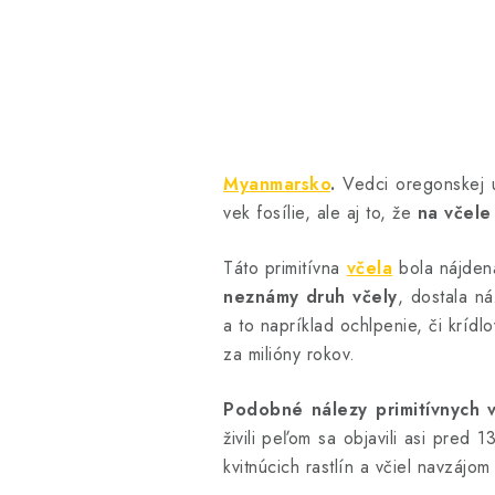
Myanmarsko
.
Vedci oregonskej uni
vek fosílie, ale aj to, že
na včele
Táto primitívna
včela
bola nájdená
neznámy druh včely
, dostala n
a to napríklad ochlpenie, či kríd
za milióny rokov.
Podobné nálezy primitívnych v
živili peľom sa objavili asi pred 
kvitnúcich rastlín a včiel navzájo