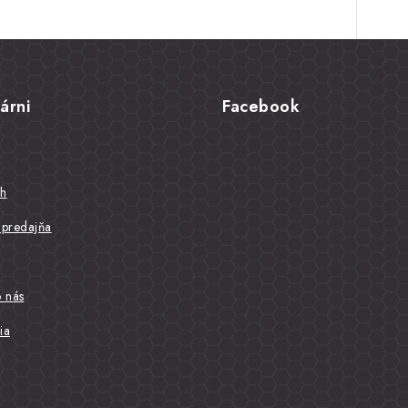
árni
Facebook
eh
predajňa
o nás
ia