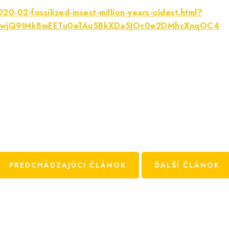
0-02-fossilized-insect-million-years-oldest.html?
jnCwjQ9IMk8mEETu0eTAu5BkXDa5JOc0e2DMhcXnqOC4
PREDCHÁDZAJÚCI ČLÁNOK
ĎALŠÍ ČLÁNOK