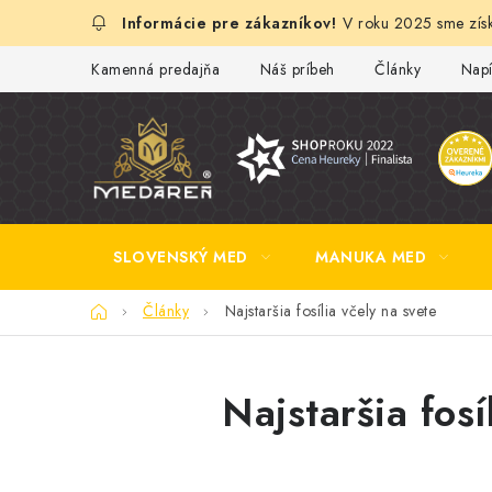
Prejsť
V roku 2025 sme získ
na
obsah
Kamenná predajňa
Náš príbeh
Články
Napí
SLOVENSKÝ MED
MANUKA MED
Domov
Články
Najstaršia fosília včely na svete
Najstaršia fosí