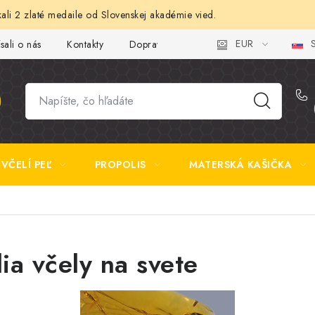
ali 2 zlaté medaile od Slovenskej akadémie vied.
EUR
S
sali o nás
Kontakty
Doprava a platba
Najčastejšie otázk
VČELÍ PEĽ
PROPOLIS
MATERSKÁ KAŠIČKA
lia včely na svete