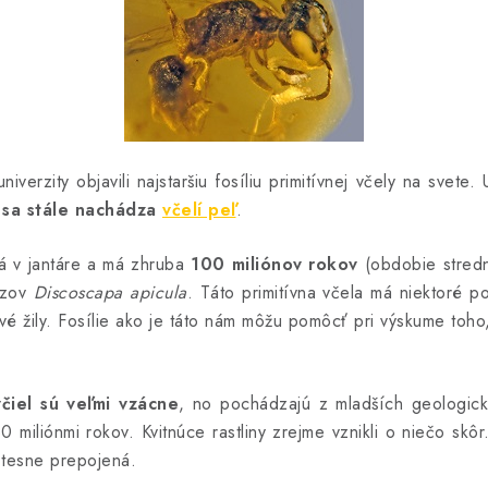
verzity objavili najstaršiu fosíliu primitívnej včely na svete.
 sa stále nachádza
včelí peľ
.
 v jantáre a má zhruba
100 miliónov rokov
(obdobie stredn
ázov
Discoscapa apicula
. Táto primitívna včela má niektoré
lové žily. Fosílie ako je táto nám môžu pomôcť pri výskume to
čiel sú veľmi vzácne
, no pochádzajú z mladších geologick
130 miliónmi rokov. Kvitnúce rastliny zrejme vznikli o niečo sk
m tesne prepojená.