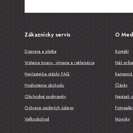
Z
á
Zákaznícky servis
O Med
p
ä
Doprava a platba
Kontakt
t
Vrátenie tovaru, výmena a reklamácie
Náš príb
i
Najčastejšie otázky FAQ
Kamenná 
e
Hodnotenie obchodu
Články
Obchodné podmienky
Napísali 
Ochrana osobných údajov
Fotogalér
Veľkoobchod
Novinky