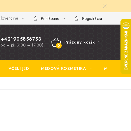
lovenčina
y FAQ
Fotogaléria
Obchodné podmienky
Ochrana osobn
Prihlásenie
Registrácia
+421905856753
Prázdny košík
(po – pi: 9:00 – 17:30)
NÁKUPNÝ
KOŠÍK
VČELÍ JED
MEDOVÁ KOZMETIKA
MEDOVINA