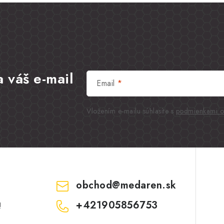
 váš e-mail
Email
Vložením e-mailu súhlasíte s
podmienkami o
obchod
@
medaren.sk
+421905856753
!