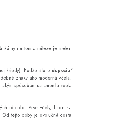
 Unikátny na tomto náleze je nielen
ej kriedy). Keďže išlo o
doposiaľ
 podobné znaky ako moderná včela,
ho, akým spôsobom sa zmenila včela
ých období. Prvé včely, ktoré sa
ôr. Od tejto doby je evolučná cesta