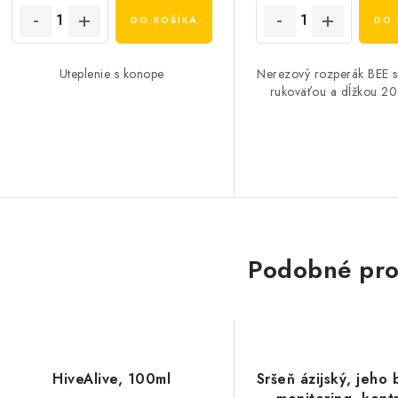
DO KOŠÍKA
DO 
Uteplenie s konope
Nerezový rozperák BEE 
rukoväťou a dĺžkou 
Podobné pro
HiveAlive, 100ml
Sršeň ázijský, jeho 