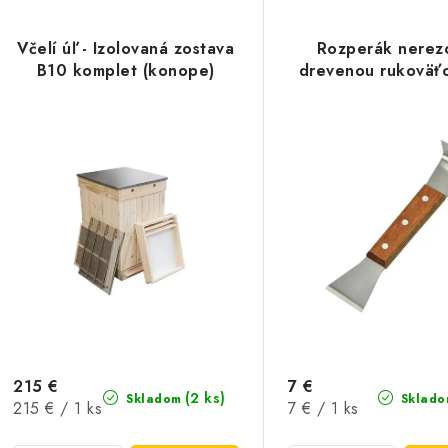
Včelí úľ - Izolovaná zostava
Rozperák nerez
B10 komplet (konope)
drevenou rukoväť
215 €
7 €
(2 ks)
Skladom
Sklado
Jednotková
Jednotková
215 € / 1 ks
7 € / 1 ks
cena:
cena: