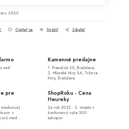
aru:
3030
č
Opýtať sa
Strážiť
Zdieľať
darmo
Kamenné predajne
o nad
1. Piesočná 35, Bratislava,
2. Mlynské Nivy 5A, Tržnica
Nivy, Bratislava
le pre
ShopRoku - Cena
Heureky
, medovica)
Za rok 2022 - 3. miesto v
tórium +
konkurencií vyše 300
cový med -
eshopov.