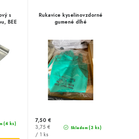
ový s
Rukavice kyselinovzdorné
ou, BEE
gumené dlhé
7,50 €
(4 ks)
m
Jednotková
3,75 €
(3 ks)
Skladom
cena:
/ 1 ks