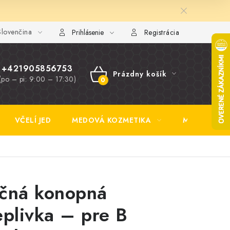
lovenčina
y FAQ
Fotogaléria
Obchodné podmienky
Ochrana osobn
Prihlásenie
Registrácia
+421905856753
Prázdny košík
(po – pi: 9:00 – 17:30)
NÁKUPNÝ
KOŠÍK
VČELÍ JED
MEDOVÁ KOZMETIKA
MEDOVINA
čná konopná
eplivka – pre B