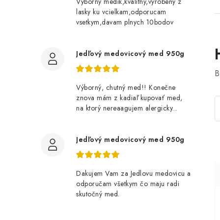
Vyborny medik,kvalitny,vyrobeny z
lasky ku vcielkam,odporucam
vsetkym,davam plnych 10bodov
Jedľový medovicový med 950g
B
Výborný, chutný med!! Konečne
znova mám z kadiaľ kupovať med,
na ktorý nereaagujem alergicky...
Jedľový medovicový med 950g
Dakujem Vam za Jedlovu medovicu a
odporučam všetkym čo maju radi
skutočný med.