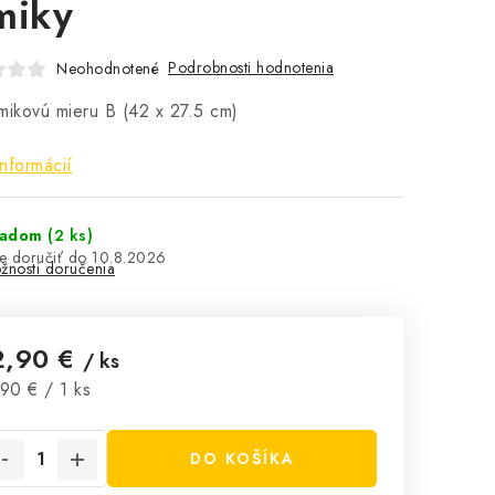
miky
Podrobnosti hodnotenia
Neohodnotené
mikovú mieru B (42 x 27.5 cm)
informácií
ladom
(2 ks)
10.8.2026
žnosti doručenia
2,90 €
/ ks
notková cena:
90 € / 1 ks
DO KOŠÍKA