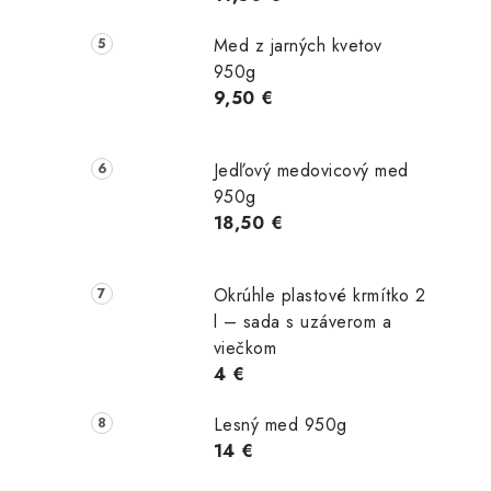
Med z jarných kvetov
950g
9,50 €
Jedľový medovicový med
950g
18,50 €
Okrúhle plastové krmítko 2
l – sada s uzáverom a
viečkom
4 €
Lesný med 950g
14 €