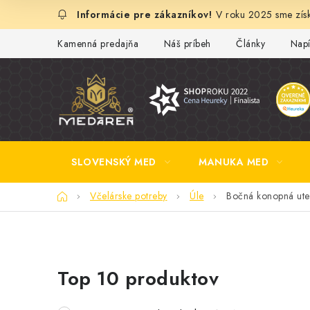
Prejsť
V roku 2025 sme získ
na
obsah
Kamenná predajňa
Náš príbeh
Články
Napí
SLOVENSKÝ MED
MANUKA MED
Domov
Včelárske potreby
Úle
Bočná konopná utep
B
Top 10 produktov
o