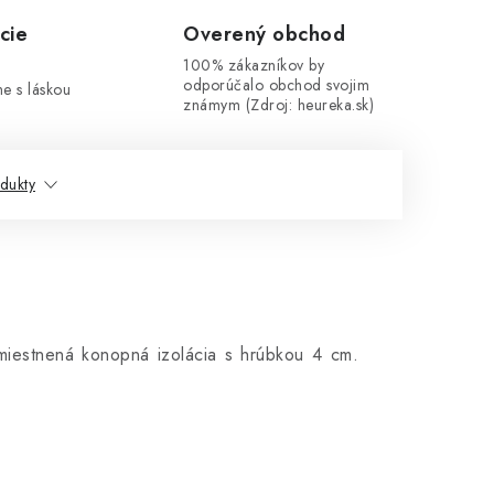
cie
Overený obchod
100% zákazníkov by
odporúčalo obchod svojim
me s láskou
známym (Zdroj: heureka.sk)
dukty
miestnená konopná izolácia s hrúbkou 4 cm.