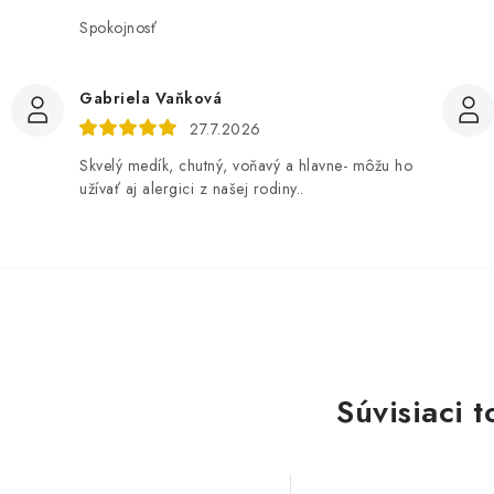
Spokojnosť
Gabriela Vaňková
27.7.2026
Skvelý medík, chutný, voňavý a hlavne- môžu ho
užívať aj alergici z našej rodiny..
Súvisiaci t