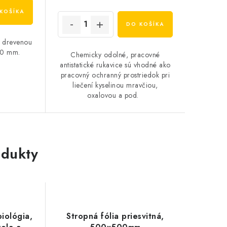
KOŠÍKA
DO KOŠÍKA
s drevenou
200 mm.
Chemicky odolné, pracovné
antistatické rukavice sú vhodné ako
pracovný ochranný prostriedok pri
liečení kyselinou mravčiou,
oxalovou a pod.
dukty
biológia,
Stropná fólia priesvitná,