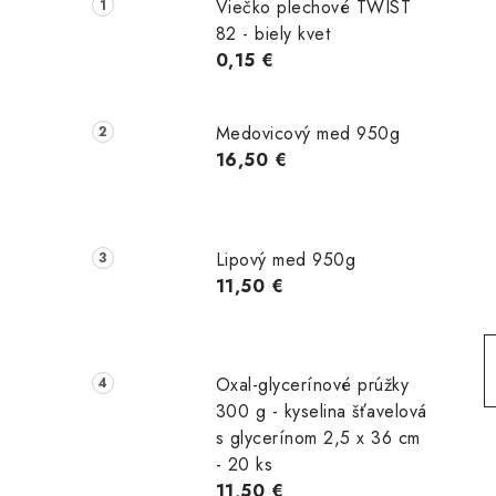
č
Viečko plechové TWIST
n
82 - biely kvet
0,15 €
ý
p
Medovicový med 950g
a
16,50 €
n
e
Lipový med 950g
l
11,50 €
Oxal-glycerínové prúžky
300 g - kyselina šťavelová
s glycerínom 2,5 x 36 cm
- 20 ks
11,50 €