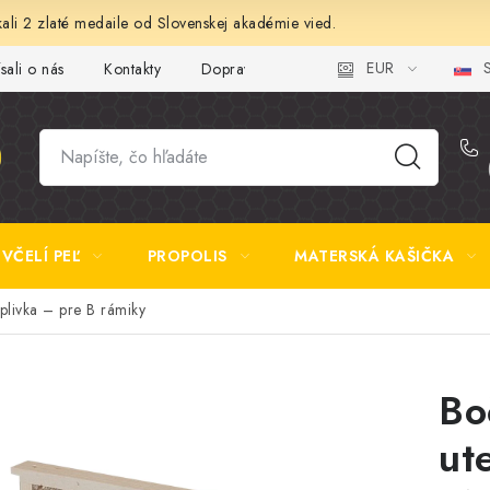
ali 2 zlaté medaile od Slovenskej akadémie vied.
EUR
S
sali o nás
Kontakty
Doprava a platba
Najčastejšie otázk
VČELÍ PEĽ
PROPOLIS
MATERSKÁ KAŠIČKA
livka – pre B rámiky
Bo
ut