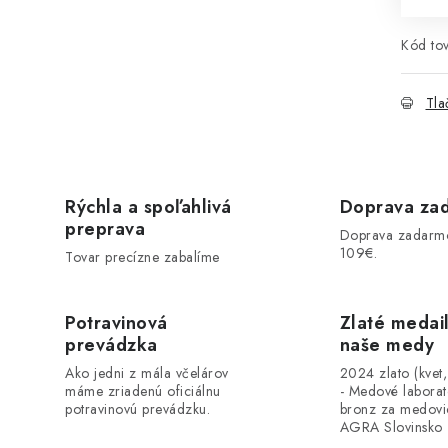
Kód tov
Tla
Rýchla a spoľahlivá
Doprava za
preprava
Doprava zadarm
109€.
Tovar precízne zabalíme
Potravinová
Zlaté medai
prevádzka
naše medy
Ako jedni z mála včelárov
2024 zlato (kvet
máme zriadenú oficiálnu
- Medové labora
potravinovú prevádzku.
bronz za medovi
AGRA Slovinsko