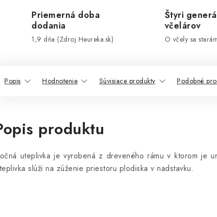
Priemerná doba
Štyri generá
dodania
včelárov
1,9 dňa (Zdroj Heureka.sk)
O včely sa stará
Popis
Hodnotenie
Súvisiace produkty
Podobné pro
Popis produktu
očná uteplivka je vyrobená z dreveného rámu v ktorom je u
teplivka slúži na zúženie priestoru plodiska v nadstavku.