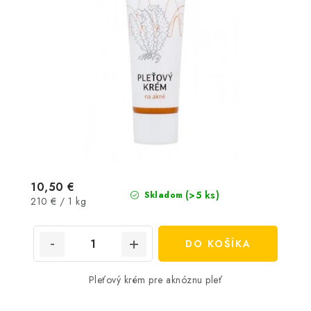
10,50 €
(>5 ks)
Skladom
Jednotková
210 € / 1 kg
cena:
DO KOŠÍKA
Pleťový krém pre aknóznu pleť