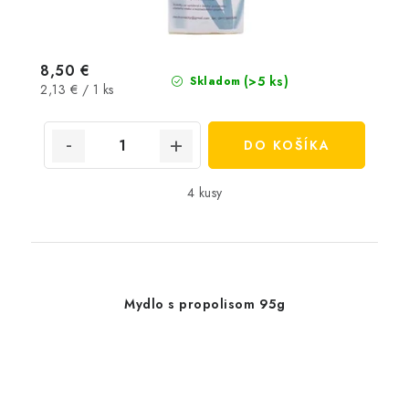
8,50 €
(>5 ks)
Skladom
Jednotková
2,13 € / 1 ks
cena:
DO KOŠÍKA
4 kusy
Mydlo s propolisom 95g