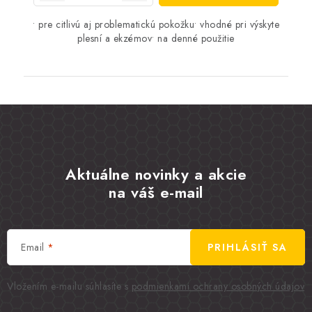
• pre citlivú aj problematickú pokožku• vhodné pri výskyte
plesní a ekzémov• na denné použitie
Aktuálne novinky a akcie
na váš e-mail
Email
PRIHLÁSIŤ SA
Vložením e-mailu súhlasíte s
podmienkami ochrany osobných údajov