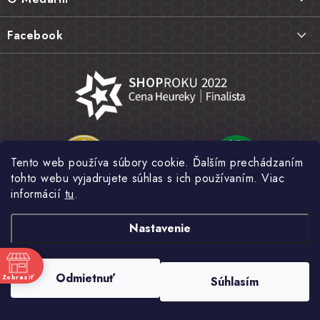
t
Vrátenie tovaru, výmena a reklamácie
i
Kontakt
Facebook
e
Najčastejšie otázky FAQ
Náš príbeh
Hodnotenie obchodu
Kamenná predajňa
Obchodné podmienky
Články
Ochrana osobných údajov
Napísali o nás
Veľkoobchod
Tento web používa súbory cookie. Ďalším prechádzaním
Fotogaléria
tohto webu vyjadrujete súhlas s ich používaním. Viac
Novinky
informácií
tu
.
Nastavenie
Copyright 2026
MEDÁREŇ
. Všetky práva vyhradené.
Upraviť nastavenie
Odmietnuť
Zobraziť
Súhlasím
cookies
e
Vytvoril Shoptet
a