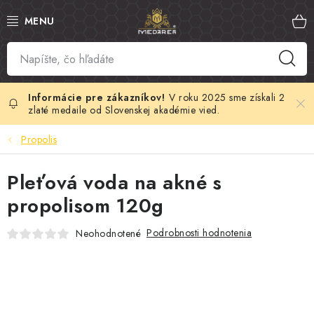
Prejsť
na
obsah
SLOVENSKÝ MED
MANUKA MED
V roku 2025 sme získali 2
zlaté medaile od Slovenskej akadémie vied.
VČELÍ PEĽ
Propolis
PROPOLIS
Pleťová voda na akné s
propolisom 120g
MATERSKÁ KAŠIČKA
Podrobnosti hodnotenia
Neohodnotené
VČELÍ JED
MEDOVÁ KOZMETIKA