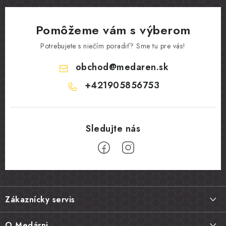
Pomôžeme vám s výberom
Potrebujete s niečím poradiť? Sme tu pre vás!
obchod
@
medaren.sk
+421905856753
Z
á
Zákaznícky servis
p
ä
Doprava a platba
O Medárni