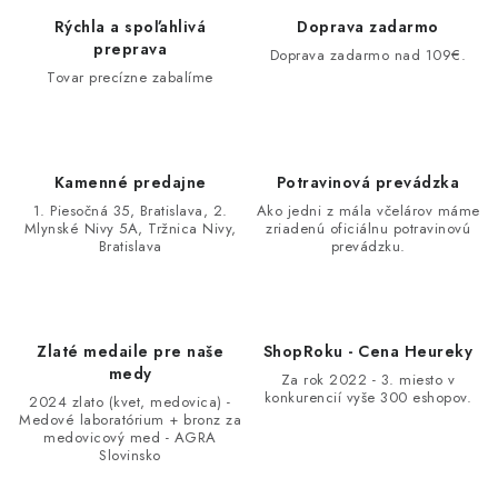
Rýchla a spoľahlivá
Doprava zadarmo
preprava
Doprava zadarmo nad 109€.
Tovar precízne zabalíme
Kamenné predajne
Potravinová prevádzka
1. Piesočná 35, Bratislava, 2.
Ako jedni z mála včelárov máme
Mlynské Nivy 5A, Tržnica Nivy,
zriadenú oficiálnu potravinovú
Bratislava
prevádzku.
Zlaté medaile pre naše
ShopRoku - Cena Heureky
medy
Za rok 2022 - 3. miesto v
konkurencií vyše 300 eshopov.
2024 zlato (kvet, medovica) -
Medové laboratórium + bronz za
medovicový med - AGRA
Slovinsko