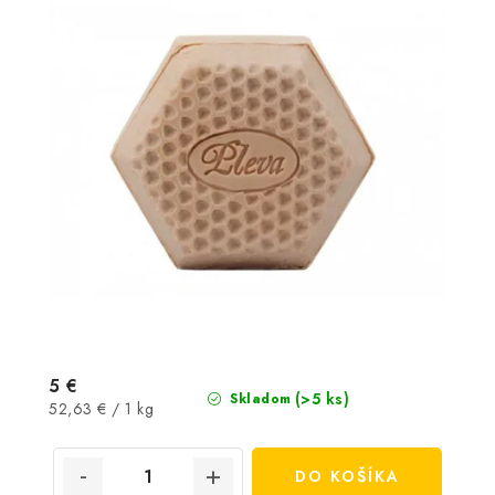
5 €
(>5 ks)
Skladom
Jednotková
52,63 € / 1 kg
cena:
DO KOŠÍKA