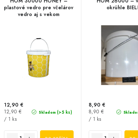
HOM 30000 HONEY –
HOM 26000 – v
plastové vedro pre včelárov
okrúhle BIEL
vedro aj s vekom
12,90 €
8,90 €
Jednotková
Jednotková
12,90 €
8,90 €
(>5 ks)
Skladom
Sklado
cena:
cena:
/ 1 ks
/ 1 ks