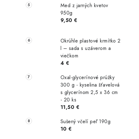
Med z jarných kvetov
950g
9,50 €
Okrúhle plastové krmítko 2
l – sada s uzáverom a
viečkom
4 €
Oxal-glycerínové prúžky
300 g - kyselina šťavelová
s glycerínom 2,5 x 36 cm
- 20 ks
11,50 €
Sušený včelí peľ 190g
10 €