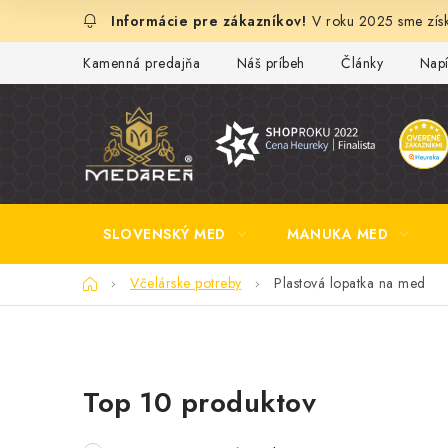
Prejsť
V roku 2025 sme získ
na
obsah
Kamenná predajňa
Náš príbeh
Články
Napí
SLOVENSKÝ MED
MANUKA MED
Domov
Včelárske potreby
Plastová lopatka na med
B
Top 10 produktov
o