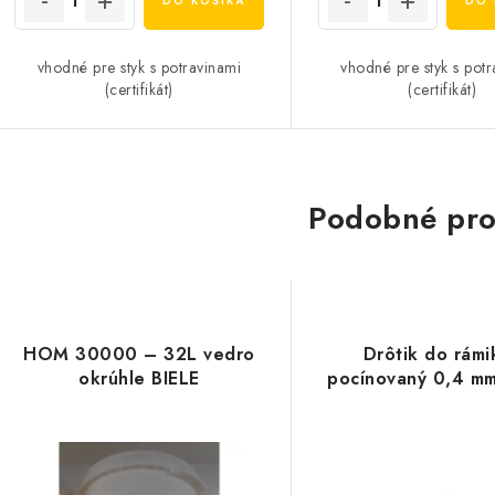
DO KOŠÍKA
DO 
vhodné pre styk s potravinami
vhodné pre styk s pot
(certifikát)
(certifikát)
Podobné pro
HOM 30000 – 32L vedro
Drôtik do rámi
okrúhle BIELE
pocínovaný 0,4 m