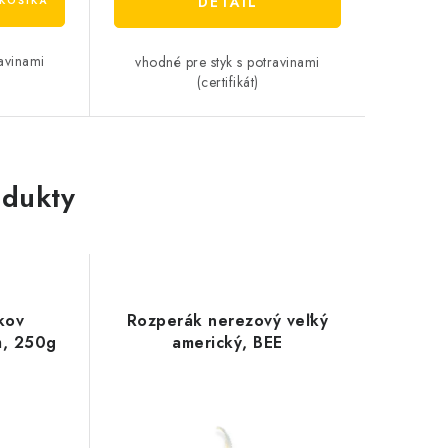
DETAIL
KOŠÍKA
ravinami
vhodné pre styk s potravinami
(certifikát)
dukty
kov
Rozperák nerezový veľký
m, 250g
americký, BEE