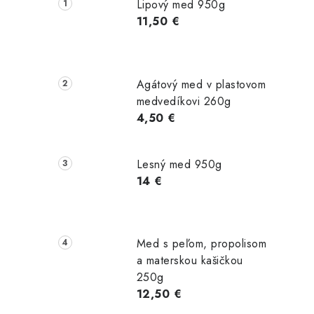
č
Lipový med 950g
n
11,50 €
ý
p
Agátový med v plastovom
a
medvedíkovi 260g
4,50 €
n
e
Lesný med 950g
l
14 €
Med s peľom, propolisom
a materskou kašičkou
250g
12,50 €