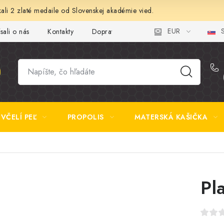
ali 2 zlaté medaile od Slovenskej akadémie vied.
EUR
S
sali o nás
Kontakty
Doprava a platba
Najčastejšie otázk
VČELÍ PEĽ
PROPOLIS
MATERSKÁ KAŠIČKA
Pl