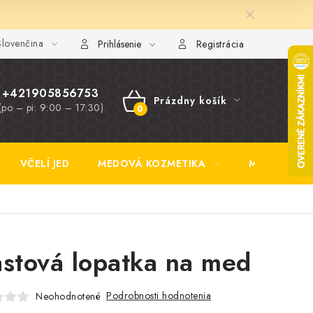
lovenčina
y FAQ
Fotogaléria
Obchodné podmienky
Ochrana osobn
Prihlásenie
Registrácia
+421905856753
Prázdny košík
(po – pi: 9:00 – 17:30)
NÁKUPNÝ
KOŠÍK
VČELÍ JED
MEDOVÁ KOZMETIKA
MEDOVINA
astová lopatka na med
Podrobnosti hodnotenia
Neohodnotené