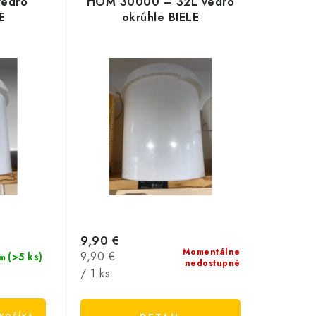
edro
HOM 30000 – 32L vedro
E
okrúhle BIELE
9,90 €
Momentálne
Jednotková
9,90 €
(>5 ks)
m
nedostupné
cena:
/ 1 ks