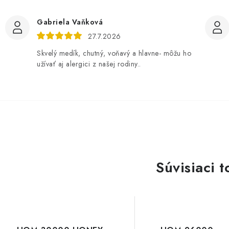
Gabriela Vaňková
27.7.2026
Skvelý medík, chutný, voňavý a hlavne- môžu ho
užívať aj alergici z našej rodiny..
Súvisiaci t