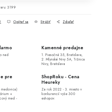
aru:
3199
č
Opýtať sa
Strážiť
Zdieľať
darmo
Kamenné predajne
o nad
1. Piesočná 35, Bratislava,
2. Mlynské Nivy 5A, Tržnica
Nivy, Bratislava
le pre
ShopRoku - Cena
Heureky
, medovica)
Za rok 2022 - 3. miesto v
tórium +
konkurencií vyše 300
cový med -
eshopov.