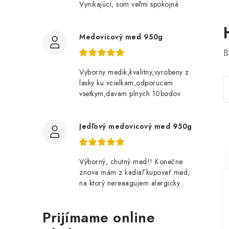
Vynikajúci, som veľmi spokojná
Medovicový med 950g
B
Vyborny medik,kvalitny,vyrobeny z
lasky ku vcielkam,odporucam
vsetkym,davam plnych 10bodov
Jedľový medovicový med 950g
Výborný, chutný med!! Konečne
znova mám z kadiaľ kupovať med,
na ktorý nereaagujem alergicky...
Prijímame online