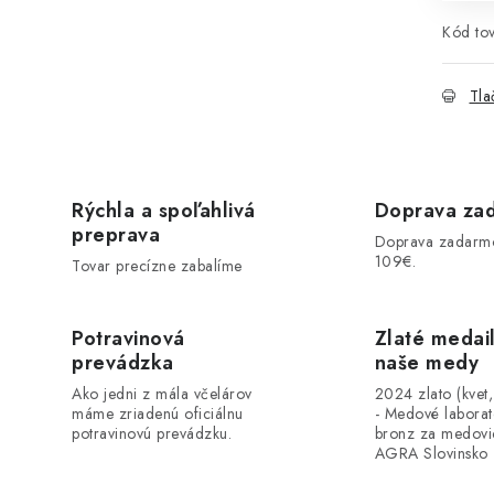
Kód tov
Tla
Rýchla a spoľahlivá
Doprava za
preprava
Doprava zadarm
109€.
Tovar precízne zabalíme
Potravinová
Zlaté medai
prevádzka
naše medy
Ako jedni z mála včelárov
2024 zlato (kvet
máme zriadenú oficiálnu
- Medové labora
potravinovú prevádzku.
bronz za medovi
AGRA Slovinsko