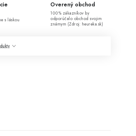
cie
Overený obchod
100% zákazníkov by
odporúčalo obchod svojim
me s láskou
známym (Zdroj: heureka.sk)
dukty