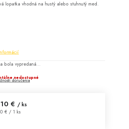
vá lopatka vhodná na hustý alebo stuhnutý med.
informácií
ka bola vypredaná…
tálne nedostupné
žnosti doručenia
,10 €
/ ks
notková cena:
0 € / 1 ks